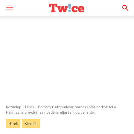
Kezdőlap
Hírek
Botrány Csíksomlyón: három sofőr parkolt fel a
Hármashalom-oltár színpadára, eljárás indult ellenük
Hírek
Kiemelt