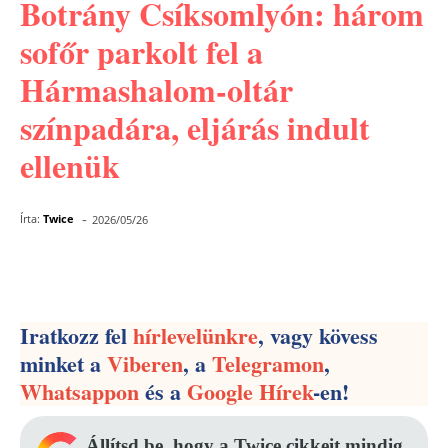
Botrány Csíksomlyón: három
sofőr parkolt fel a
Hármashalom-oltár
színpadára, eljárás indult
ellenük
-
Írta:
Twice
2026/05/26
Facebook
Pinterest
WhatsApp
Iratkozz fel
hírlevelünkre
, vagy kövess
minket a
Viberen
, a
Telegramon
,
Whatsappon
és a
Google Hírek
-en!
Állítsd be, hogy a Twice cikkeit mindig