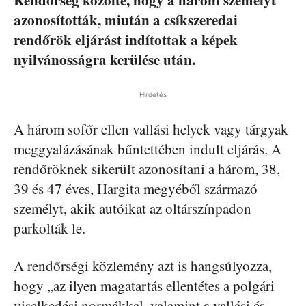
Rendőrség közölte, hogy a három személyt
azonosították, miután a csíkszeredai
rendőrök eljárást indítottak a képek
nyilvánosságra kerülése után.
Hirdetés
A három sofőr ellen vallási helyek vagy tárgyak
meggyalázásának bűntettében indult eljárás. A
rendőröknek sikerült azonosítani a három, 38,
39 és 47 éves, Hargita megyéből származó
személyt, akik autóikat az oltárszínpadon
parkolták le.
A rendőrségi közlemény azt is hangsúlyozza,
hogy „az ilyen magatartás ellentétes a polgári
viselkedési normákkal, valamint a vallási és