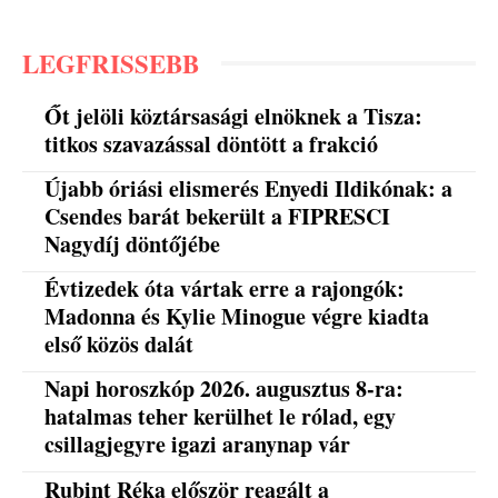
LEGFRISSEBB
Őt jelöli köztársasági elnöknek a Tisza:
titkos szavazással döntött a frakció
Újabb óriási elismerés Enyedi Ildikónak: a
Csendes barát bekerült a FIPRESCI
Nagydíj döntőjébe
Évtizedek óta vártak erre a rajongók:
Madonna és Kylie Minogue végre kiadta
első közös dalát
Napi horoszkóp 2026. augusztus 8-ra:
hatalmas teher kerülhet le rólad, egy
csillagjegyre igazi aranynap vár
Rubint Réka először reagált a