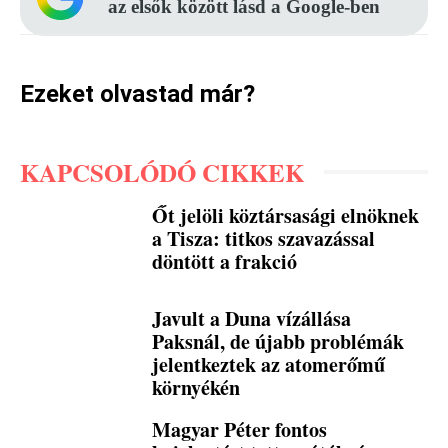
az elsők között lásd a Google-ben
Ezeket olvastad már?
KAPCSOLÓDÓ CIKKEK
Őt jelöli köztársasági elnöknek
a Tisza: titkos szavazással
döntött a frakció
Javult a Duna vízállása
Paksnál, de újabb problémák
jelentkeztek az atomerőmű
környékén
Magyar Péter fontos