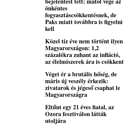
bejelentést tett: mától vége az
önkéntes
fogyasztáscsökkentésnek, de
Paks miatt továbbra is figyelni
kell
Közel tíz éve nem történt ilyen
Magyarországon: 1,2
százalékra zuhant az infláció,
az élelmiszerek ára is csökkent
Véget ér a brutális hőség, de
máris új veszély érkezik:
zivatarok és jégeső csaphat le
Magyarországra
Eltűnt egy 21 éves fiatal, az
Ozora fesztiválon látták
utoljára