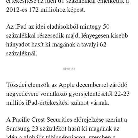
értékesítése az idén 61 százalékkal emelkedik a
2012-es 172 millióhoz képest.
Az iPad az idei eladásokból mintegy 50
százalékkal részesedik majd, lényegesen kisebb
hányadot hasít ki magának a tavalyi 62
százaléknál.
Hirdetés
Tőzsdei elemzők az Apple decemberrel záródó
negyedévére vonatkozó gyorsjelentésétől 22-23
milliós iPad-értékesítési számot várnak.
A Pacific Crest Securities előrejelzése szerint a
Samsung 23 százalékot hasít ki magának az
idén a globális táblagéppiacon, szemben a