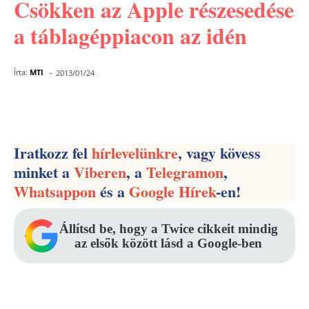
Csökken az Apple részesedése
a táblagéppiacon az idén
-
Írta:
MTI
2013/01/24
Facebook
Pinterest
WhatsApp
Iratkozz fel
hírlevelünkre
, vagy kövess
minket a
Viberen
, a
Telegramon
,
Whatsappon
és a
Google Hírek
-en!
Állítsd be, hogy a Twice cikkeit mindig
az elsők között lásd a Google-ben