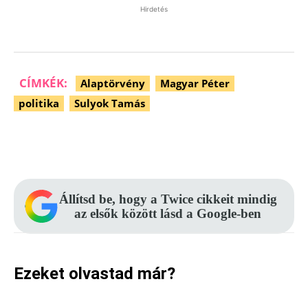
Hirdetés
CÍMKÉK:
Alaptörvény
Magyar Péter
politika
Sulyok Tamás
Facebook
Pinterest
WhatsApp
Állítsd be, hogy a Twice cikkeit mindig
az elsők között lásd a Google-ben
Ezeket olvastad már?