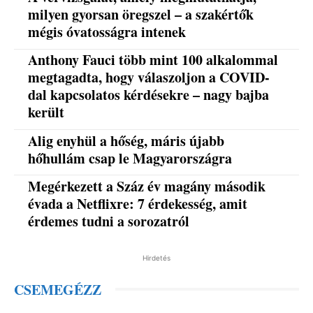
milyen gyorsan öregszel – a szakértők
mégis óvatosságra intenek
Anthony Fauci több mint 100 alkalommal
megtagadta, hogy válaszoljon a COVID-
dal kapcsolatos kérdésekre – nagy bajba
került
Alig enyhül a hőség, máris újabb
hőhullám csap le Magyarországra
Megérkezett a Száz év magány második
évada a Netflixre: 7 érdekesség, amit
érdemes tudni a sorozatról
Hirdetés
CSEMEGÉZZ