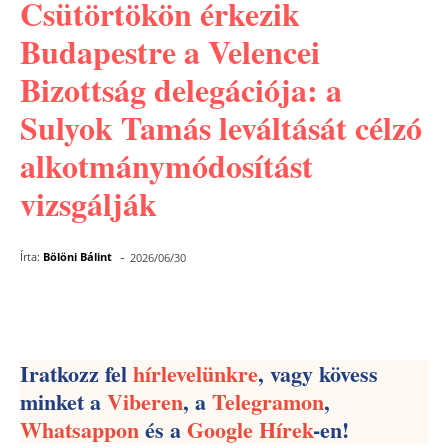
Csütörtökön érkezik
Budapestre a Velencei
Bizottság delegációja: a
Sulyok Tamás leváltását célzó
alkotmánymódosítást
vizsgálják
-
Írta:
Bölöni Bálint
2026/06/30
Facebook
Pinterest
WhatsApp
Iratkozz fel
hírlevelünkre
, vagy kövess
minket a
Viberen
, a
Telegramon
,
Whatsappon
és a
Google Hírek
-en!