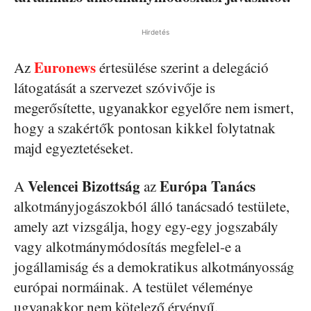
Hirdetés
Euronews
Az
értesülése szerint a delegáció
látogatását a szervezet szóvivője is
megerősítette, ugyanakkor egyelőre nem ismert,
hogy a szakértők pontosan kikkel folytatnak
majd egyeztetéseket.
Velencei Bizottság
Európa Tanács
A
az
alkotmányjogászokból álló tanácsadó testülete,
amely azt vizsgálja, hogy egy-egy jogszabály
vagy alkotmánymódosítás megfelel-e a
jogállamiság és a demokratikus alkotmányosság
európai normáinak. A testület véleménye
ugyanakkor nem kötelező érvényű.