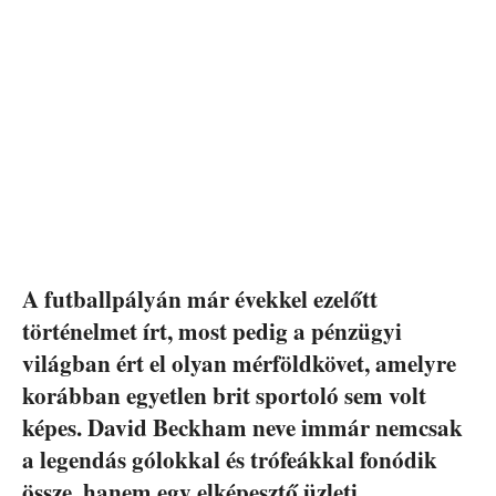
A futballpályán már évekkel ezelőtt
történelmet írt, most pedig a pénzügyi
világban ért el olyan mérföldkövet, amelyre
korábban egyetlen brit sportoló sem volt
képes. David Beckham neve immár nemcsak
a legendás gólokkal és trófeákkal fonódik
össze, hanem egy elképesztő üzleti