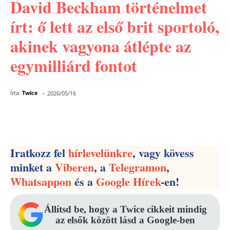
David Beckham történelmet
írt: ő lett az első brit sportoló,
akinek vagyona átlépte az
egymilliárd fontot
-
Írta:
Twice
2026/05/16
Facebook
Pinterest
WhatsApp
Iratkozz fel
hírlevelünkre
, vagy kövess
minket a
Viberen
, a
Telegramon
,
Whatsappon
és a
Google Hírek
-en!
Állítsd be, hogy a Twice cikkeit mindig
az elsők között lásd a Google-ben