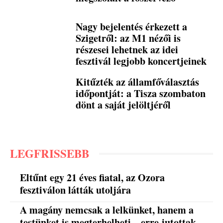
Nagy bejelentés érkezett a
Szigetről: az M1 nézői is
részesei lehetnek az idei
fesztivál legjobb koncertjeinek
Kitűzték az államfőválasztás
időpontját: a Tisza szombaton
dönt a saját jelöltjéről
LEGFRISSEBB
Eltűnt egy 21 éves fiatal, az Ozora
fesztiválon látták utoljára
A magány nemcsak a lelkünket, hanem a
testünket is megterhelheti – erre jutottak