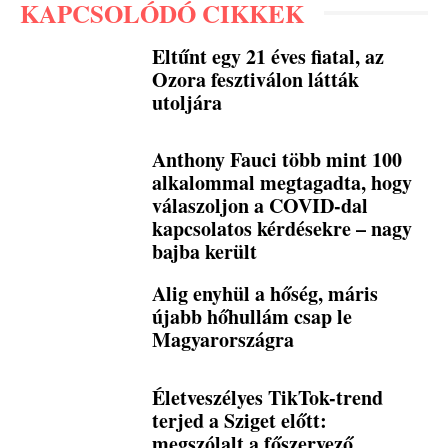
KAPCSOLÓDÓ CIKKEK
Eltűnt egy 21 éves fiatal, az
Ozora fesztiválon látták
utoljára
Anthony Fauci több mint 100
alkalommal megtagadta, hogy
válaszoljon a COVID-dal
kapcsolatos kérdésekre – nagy
bajba került
Alig enyhül a hőség, máris
újabb hőhullám csap le
Magyarországra
Életveszélyes TikTok-trend
terjed a Sziget előtt:
megszólalt a főszervező