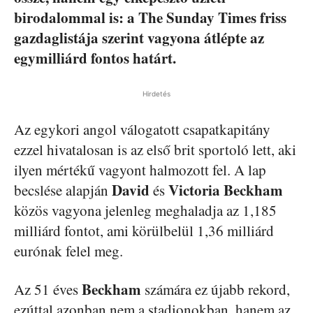
birodalommal is: a The Sunday Times friss
gazdaglistája szerint vagyona átlépte az
egymilliárd fontos határt.
Hirdetés
Az egykori angol válogatott csapatkapitány
ezzel hivatalosan is az első brit sportoló lett, aki
ilyen mértékű vagyont halmozott fel. A lap
David
Victoria Beckham
becslése alapján
és
közös vagyona jelenleg meghaladja az 1,185
milliárd fontot, ami körülbelül 1,36 milliárd
eurónak felel meg.
Beckham
Az 51 éves
számára ez újabb rekord,
ezúttal azonban nem a stadionokban, hanem az