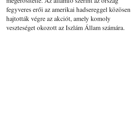
megerősítette. Az államfő szerint az ország
fegyveres erői az amerikai hadsereggel közösen
hajtották végre az akciót, amely komoly
veszteséget okozott az Iszlám Állam számára.