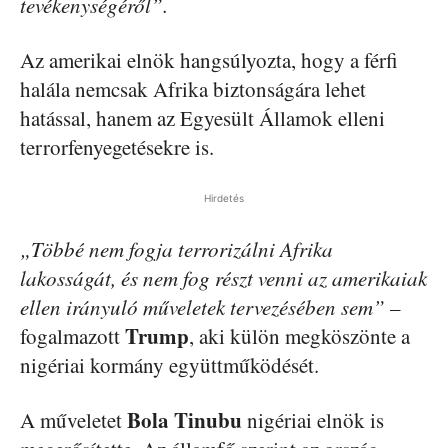
tevékenységéről”.
Az amerikai elnök hangsúlyozta, hogy a férfi
halála nemcsak Afrika biztonságára lehet
hatással, hanem az Egyesült Államok elleni
terrorfenyegetésekre is.
Hirdetés
„Többé nem fogja terrorizálni Afrika
lakosságát, és nem fog részt venni az amerikaiak
ellen irányuló műveletek tervezésében sem”
–
Trump
fogalmazott
, aki külön megköszönte a
nigériai kormány együttműködését.
Bola Tinubu
A műveletet
nigériai elnök is