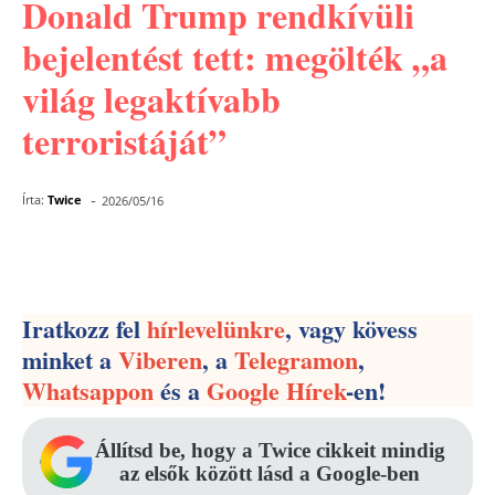
Donald Trump rendkívüli
bejelentést tett: megölték „a
világ legaktívabb
terroristáját”
-
Írta:
Twice
2026/05/16
Facebook
Pinterest
WhatsApp
Iratkozz fel
hírlevelünkre
, vagy kövess
minket a
Viberen
, a
Telegramon
,
Whatsappon
és a
Google Hírek
-en!
Állítsd be, hogy a Twice cikkeit mindig
az elsők között lásd a Google-ben