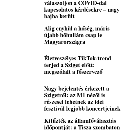
válaszoljon a COVID-dal
kapcsolatos kérdésekre – nagy
bajba került
Alig enyhül a hőség, máris
újabb hőhullám csap le
Magyarországra
Életveszélyes TikTok-trend
terjed a Sziget előtt:
megszólalt a főszervező
Nagy bejelentés érkezett a
Szigetről: az M1 nézői is
részesei lehetnek az idei
fesztivál legjobb koncertjeinek
Kitűzték az államfőválasztás
időpontját: a Tisza szombaton