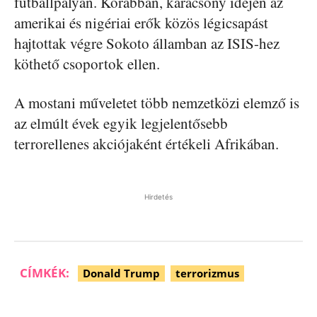
futballpályán. Korábban, karácsony idején az
amerikai és nigériai erők közös légicsapást
hajtottak végre Sokoto államban az ISIS-hez
köthető csoportok ellen.
A mostani műveletet több nemzetközi elemző is
az elmúlt évek egyik legjelentősebb
terrorellenes akciójaként értékeli Afrikában.
Hirdetés
CÍMKÉK:
Donald Trump
terrorizmus
Facebook
Pinterest
WhatsApp