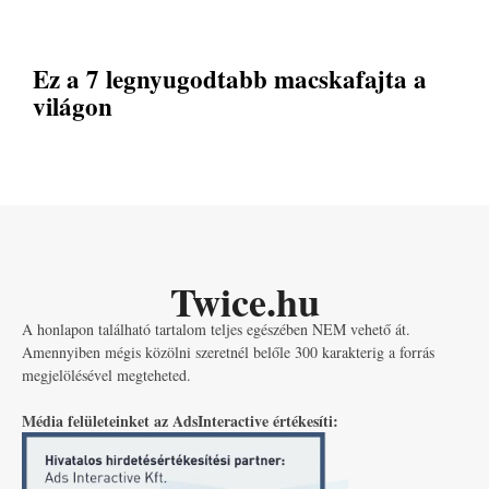
Ez a 7 legnyugodtabb macskafajta a
világon
Twice.hu
A honlapon található tartalom teljes egészében NEM vehető át.
Amennyiben mégis közölni szeretnél belőle 300 karakterig a forrás
megjelölésével megteheted.
Média felületeinket az AdsInteractive értékesíti: