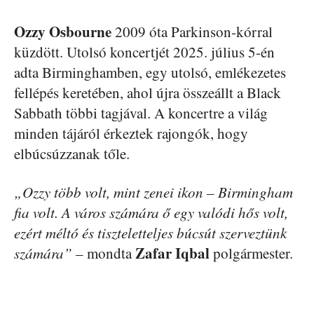
Ozzy Osbourne
2009 óta Parkinson-kórral
küzdött. Utolsó koncertjét 2025. július 5-én
adta Birminghamben, egy utolsó, emlékezetes
fellépés keretében, ahol újra összeállt a Black
Sabbath többi tagjával. A koncertre a világ
minden tájáról érkeztek rajongók, hogy
elbúcsúzzanak tőle.
„Ozzy több volt, mint zenei ikon – Birmingham
fia volt. A város számára ő egy valódi hős volt,
ezért méltó és tiszteletteljes búcsút szerveztünk
Zafar Iqbal
számára”
– mondta
polgármester.