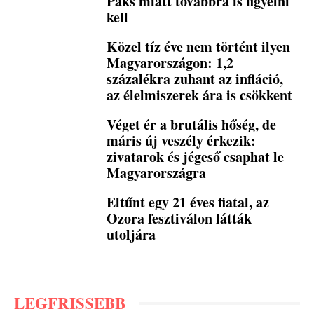
Paks miatt továbbra is figyelni
kell
Közel tíz éve nem történt ilyen
Magyarországon: 1,2
százalékra zuhant az infláció,
az élelmiszerek ára is csökkent
Véget ér a brutális hőség, de
máris új veszély érkezik:
zivatarok és jégeső csaphat le
Magyarországra
Eltűnt egy 21 éves fiatal, az
Ozora fesztiválon látták
utoljára
LEGFRISSEBB