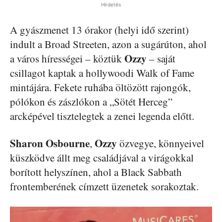
Hirdetés
A gyászmenet 13 órakor (helyi idő szerint)
indult a Broad Streeten, azon a sugárúton, ahol
Ozzy
a város hírességei – köztük
– saját
csillagot kaptak a hollywoodi Walk of Fame
mintájára. Fekete ruhába öltözött rajongók,
pólókon és zászlókon a „Sötét Herceg”
arcképével tisztelegtek a zenei legenda előtt.
Sharon Osbourne
Ozzy
,
özvegye, könnyeivel
küszködve állt meg családjával a virágokkal
borított helyszínen, ahol a Black Sabbath
frontemberének címzett üzenetek sorakoztak.