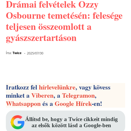
Drámai felvételek Ozzy
Osbourne temetésén: felesége
teljesen összeomlott a
gyászszertartáson
-
Írta:
Twice
2025/07/30
Facebook
Pinterest
WhatsApp
Iratkozz fel
hírlevelünkre
, vagy kövess
minket a
Viberen
, a
Telegramon
,
Whatsappon
és a
Google Hírek
-en!
Állítsd be, hogy a Twice cikkeit mindig
az elsők között lásd a Google-ben