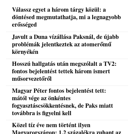
Válassz egyet a három tárgy közül: a
döntésed megmutathatja, mi a legnagyobb
erősséged
Javult a Duna vízállása Paksnál, de újabb
problémák jelentkeztek az atomerőmű
környékén
Hosszú hallgatás után megszólalt a TV2:
fontos bejelentést tettek három ismert
műsorvezetőről
Magyar Péter fontos bejelentést tett:
mától vége az önkéntes
fogyasztáscsökkentésnek, de Paks miatt
továbbra is figyelni kell
Közel tíz éve nem történt ilyen
Magyarországon: 1,2 százalékra zuhant az