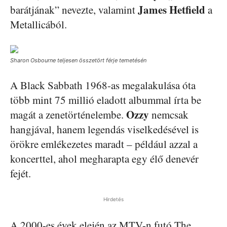
James Hetfield
barátjának” nevezte, valamint
a
Metallicából.
Sharon Osbourne teljesen összetört férje temetésén
A Black Sabbath 1968-as megalakulása óta
több mint 75 millió eladott albummal írta be
Ozzy
magát a zenetörténelembe.
nemcsak
hangjával, hanem legendás viselkedésével is
örökre emlékezetes maradt – például azzal a
koncerttel, ahol megharapta egy élő denevér
fejét.
Hirdetés
A 2000-es évek elején az MTV-n futó The