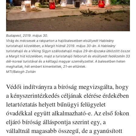
Budapest, 2019. május 30.
Virág és mécsesek a rakparton a hajóbalesetben elsüllyedt Hableány
turistahajó közelében, a Margit hídnál 2019. május 30-án. A Hableány
turistahajó és a Viking Sigyn szállodahajó május 29-én éjszaka ütközött össze
a Margit híd közelében, majd a turistahajó felborult és elsüllyedt fedélzetén 33
dél-koreai turistával és a kéttagú magyar személyzettel. A balesetben heten
meghaltak, hét embert kimentettek, 21-en eltûntek.
MTI/Balogh Zoltán
Védői indítványra a bíróság megvizsgálta, hogy
a kényszerintézkedés céljának elérése érdekében
letartóztatás helyett bűnügyi felügyelet
óvadékkal együtt alkalmazható-e. Az első fokon
eljáró bíróság álláspontja szerint egy, a
vállaltnál magasabb összegű, de a gyanúsított