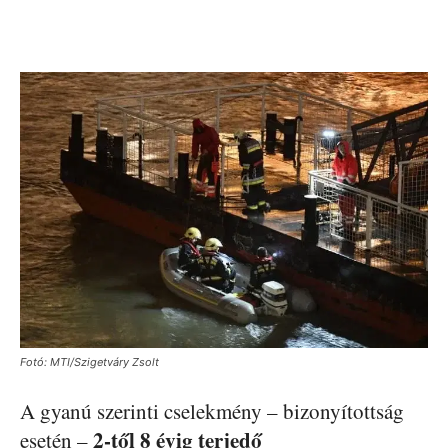
Fotó: MTI/Szigetváry Zsolt
A gyanú szerinti cselekmény – bizonyítottság
2-től 8 évig terjedő
esetén –