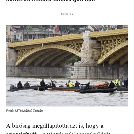
Hirdetés
Fotó: MTI/Máthé Zoltán
a
A bíróság megállapította azt is, hogy
gyanúsított
– a végzés véglegessé válását