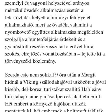
személyi és vagyoni helyzetével arányos
mértékű óvadék alkalmazása esetén a
letartóztatás helyett a bűnügyi felügyelet
alkalmazható, mert az óvadék, valamint a
nyomkövető együttes alkalmazása megfelelően
szolgálja a büntetőeljárás érdekeit és a
gyanúsított részére visszatartó erővel bír a
szökés, elrejtőzés vonatkozásában – fejtette ki a
törvényszéki közlemény.
Szerda este nem sokkal 9 óra után a Margit
hídnál a Viking szállodahajóval ütközött a jóval
kisebb, dél-koreai turistákat szállító Hableány
turistahajó, amely másodpercek alatt elmerült.
Hét embert a környező hajókon utazók
mentettek ki, hét embernek a holttestét találták