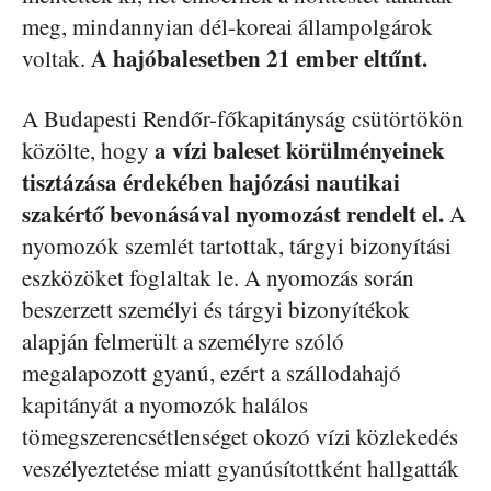
meg, mindannyian dél-koreai állampolgárok
A hajóbalesetben 21 ember eltűnt.
voltak.
A Budapesti Rendőr-főkapitányság csütörtökön
a vízi baleset körülményeinek
közölte, hogy
tisztázása érdekében hajózási nautikai
szakértő bevonásával nyomozást rendelt el.
A
nyomozók szemlét tartottak, tárgyi bizonyítási
eszközöket foglaltak le. A nyomozás során
beszerzett személyi és tárgyi bizonyítékok
alapján felmerült a személyre szóló
megalapozott gyanú, ezért a szállodahajó
kapitányát a nyomozók halálos
tömegszerencsétlenséget okozó vízi közlekedés
veszélyeztetése miatt gyanúsítottként hallgatták