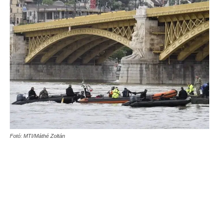
Fotó: MTI/Máthé Zoltán