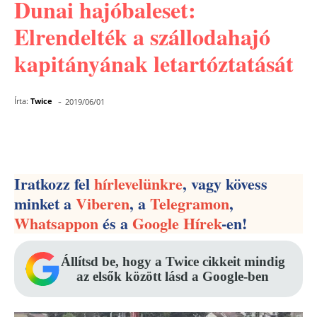
Dunai hajóbaleset:
Elrendelték a szállodahajó
kapitányának letartóztatását
-
Írta:
Twice
2019/06/01
Facebook
Pinterest
WhatsApp
Iratkozz fel
hírlevelünkre
, vagy kövess
minket a
Viberen
, a
Telegramon
,
Whatsappon
és a
Google Hírek
-en!
Állítsd be, hogy a Twice cikkeit mindig
az elsők között lásd a Google-ben