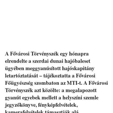
A Fővárosi Törvényszék egy hónapra
elrendelte a szerdai dunai hajóbaleset
ügyében meggyanúsított hajóskapitány
letartóztatását – tájékoztatta a Fővárosi
Főügyészség szombaton az MTI-t. A Fővárosi
Törvényszék azt közölte: a megalapozott
gyanút egyebek mellett a helyszíni szemle
jegyzőkönyve, fényképfelvételek,
kamerafelvételek támasztják alá.