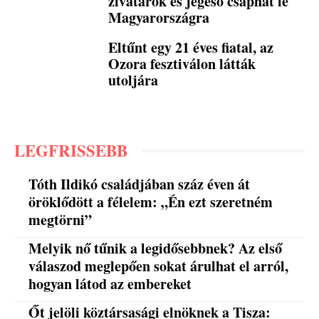
zivatarok és jégeső csaphat le
Magyarországra
Eltűnt egy 21 éves fiatal, az
Ozora fesztiválon látták
utoljára
LEGFRISSEBB
Tóth Ildikó családjában száz éven át
öröklődött a félelem: „Én ezt szeretném
megtörni”
Melyik nő tűnik a legidősebbnek? Az első
válaszod meglepően sokat árulhat el arról,
hogyan látod az embereket
Őt jelöli köztársasági elnöknek a Tisza: