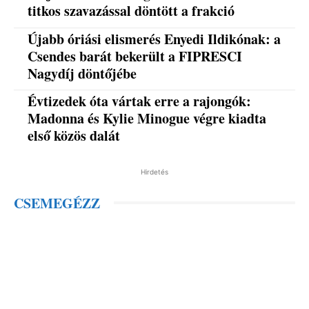
titkos szavazással döntött a frakció
Újabb óriási elismerés Enyedi Ildikónak: a
Csendes barát bekerült a FIPRESCI
Nagydíj döntőjébe
Évtizedek óta vártak erre a rajongók:
Madonna és Kylie Minogue végre kiadta
első közös dalát
Hirdetés
CSEMEGÉZZ