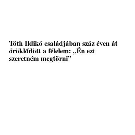
Tóth Ildikó családjában száz éven át
öröklődött a félelem: „Én ezt
szeretném megtörni”