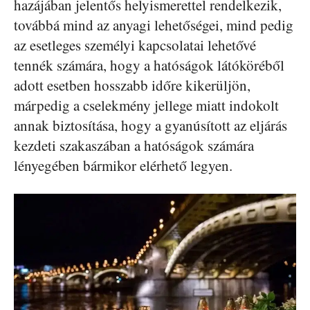
hazájában jelentős helyismerettel rendelkezik,
továbbá mind az anyagi lehetőségei, mind pedig
az esetleges személyi kapcsolatai lehetővé
tennék számára, hogy a hatóságok látóköréből
adott esetben hosszabb időre kikerüljön,
márpedig a cselekmény jellege miatt indokolt
annak biztosítása, hogy a gyanúsított az eljárás
kezdeti szakaszában a hatóságok számára
lényegében bármikor elérhető legyen.