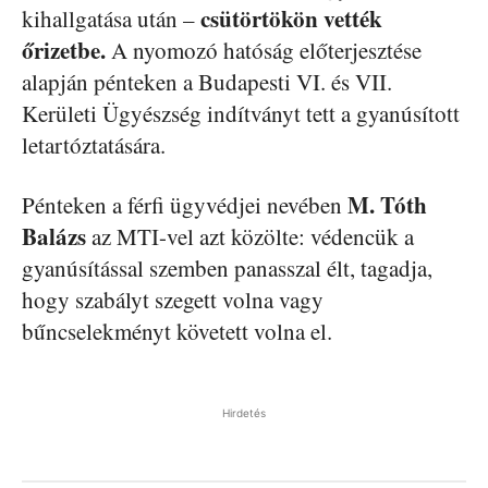
csütörtökön vették
kihallgatása után –
őrizetbe.
A nyomozó hatóság előterjesztése
alapján pénteken a Budapesti VI. és VII.
Kerületi Ügyészség indítványt tett a gyanúsított
letartóztatására.
M. Tóth
Pénteken a férfi ügyvédjei nevében
Balázs
az MTI-vel azt közölte: védencük a
gyanúsítással szemben panasszal élt, tagadja,
hogy szabályt szegett volna vagy
bűncselekményt követett volna el.
Hirdetés