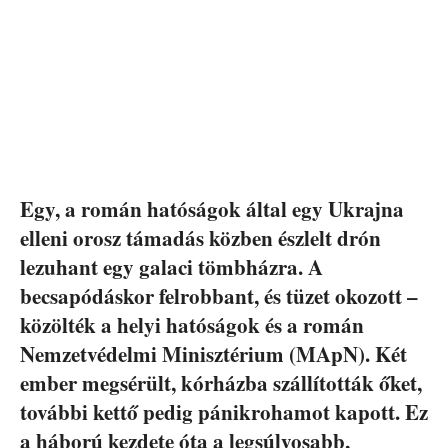
Egy, a román hatóságok által egy Ukrajna
elleni orosz támadás közben észlelt drón
lezuhant egy galaci tömbházra. A
becsapódáskor felrobbant, és tüzet okozott –
közölték a helyi hatóságok és a román
Nemzetvédelmi Minisztérium (MApN). Két
ember megsérült, kórházba szállították őket,
további kettő pedig pánikrohamot kapott. Ez
a háború kezdete óta a legsúlyosabb,