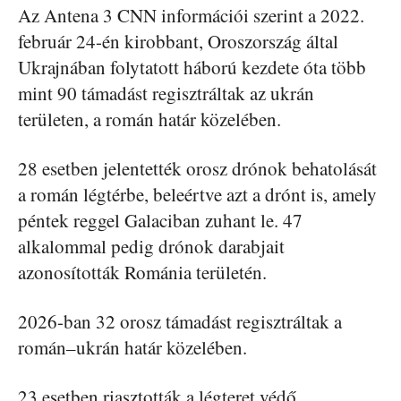
Az Antena 3 CNN információi szerint a 2022.
február 24-én kirobbant, Oroszország által
Ukrajnában folytatott háború kezdete óta több
mint 90 támadást regisztráltak az ukrán
területen, a román határ közelében.
28 esetben jelentették orosz drónok behatolását
a román légtérbe, beleértve azt a drónt is, amely
péntek reggel Galaciban zuhant le. 47
alkalommal pedig drónok darabjait
azonosították Románia területén.
2026-ban 32 orosz támadást regisztráltak a
román–ukrán határ közelében.
23 esetben riasztották a légteret védő