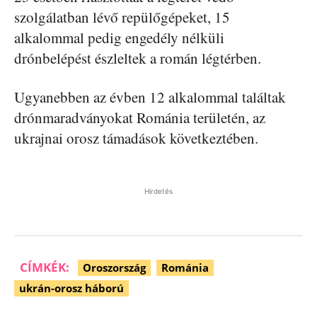
szolgálatban lévő repülőgépeket, 15
alkalommal pedig engedély nélküli
drónbelépést észleltek a román légtérben.
Ugyanebben az évben 12 alkalommal találtak
drónmaradványokat Románia területén, az
ukrajnai orosz támadások következtében.
Hirdetés
CÍMKÉK:
Oroszország
Románia
ukrán-orosz háború