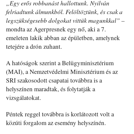
„Egy erős robbanást hallottunk. Nyilván
felriadtunk álmunkból. Felöltöztünk, és csak a
legszükségesebb dolgokat vittük magunkkal”
–
mondta az Agerpresnek egy nő, aki a 7.
emeleten lakik abban az épületben, amelynek
tetejére a drón zuhant.
A hatóságok szerint a Belügyminisztérium
(MAI), a Nemzetvédelmi Minisztérium és az
SRI szakosodott csapatai továbbra is a
helyszínen maradtak, és folytatják a
vizsgálatokat.
Péntek reggel továbbra is korlátozott volt a
közúti forgalom az esemény helyszínén.