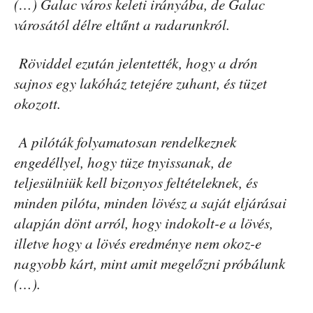
(…) Galac város keleti irányába, de Galac
városától délre eltűnt a radarunkról.
Röviddel ezután jelentették, hogy a drón
sajnos egy lakóház tetejére zuhant, és tüzet
okozott.
A pilóták folyamatosan rendelkeznek
engedéllyel, hogy tüze tnyissanak, de
teljesülniük kell bizonyos feltételeknek, és
minden pilóta, minden lövész a saját eljárásai
alapján dönt arról, hogy indokolt-e a lövés,
illetve hogy a lövés eredménye nem okoz-e
nagyobb kárt, mint amit megelőzni próbálunk
(…).