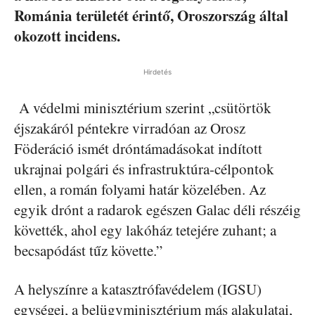
Románia területét érintő, Oroszország által
okozott incidens.
Hirdetés
A védelmi minisztérium szerint „csütörtök
éjszakáról péntekre virradóan az Orosz
Föderáció ismét dróntámadásokat indított
ukrajnai polgári és infrastruktúra-célpontok
ellen, a román folyami határ közelében. Az
egyik drónt a radarok egészen Galac déli részéig
követték, ahol egy lakóház tetejére zuhant; a
becsapódást tűz követte.”
A helyszínre a katasztrófavédelem (IGSU)
egységei, a belügyminisztérium más alakulatai,