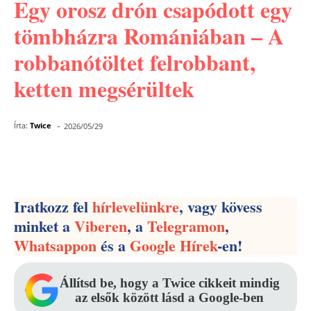
Egy orosz drón csapódott egy
tömbházra Romániában – A
robbanótöltet felrobbant,
ketten megsérültek
-
Írta:
Twice
2026/05/29
Facebook
Pinterest
WhatsApp
Iratkozz fel
hírlevelünkre
, vagy kövess
minket a
Viberen
, a
Telegramon
,
Whatsappon
és a
Google Hírek
-en!
Állítsd be, hogy a Twice cikkeit mindig
az elsők között lásd a Google-ben