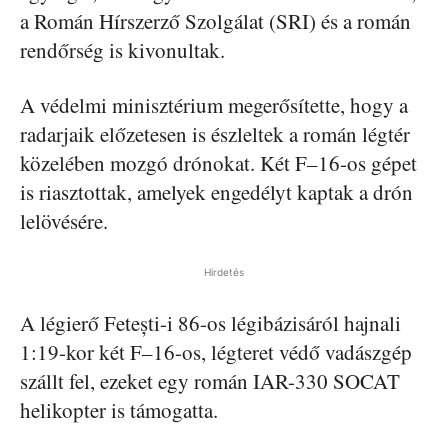
a Román Hírszerző Szolgálat (SRI) és a román
rendőrség is kivonultak.
A védelmi minisztérium megerősítette, hogy a
radarjaik előzetesen is észleltek a román légtér
közelében mozgó drónokat. Két F–16-os gépet
is riasztottak, amelyek engedélyt kaptak a drón
lelövésére.
Hirdetés
A légierő Fetești-i 86-os légibázisáról hajnali
1:19-kor két F–16-os, légteret védő vadászgép
szállt fel, ezeket egy román IAR-330 SOCAT
helikopter is támogatta.