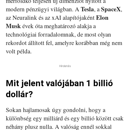
mérföldkő teljesen új dimenziót nyitott a
Tesla
SpaceX
modern pénzügyi világban. A
, a
,
Elon
az Neuralink és az xAI alapítójaként
Musk
évek óta meghatározó alakja a
technológiai forradalomnak, de most olyan
rekordot állított fel, amelyre korábban még nem
volt példa.
Hirdetés
Mit jelent valójában 1 billió
dollár?
Sokan hajlamosak úgy gondolni, hogy a
különbség egy milliárd és egy billió között csak
néhány plusz nulla. A valóság ennél sokkal