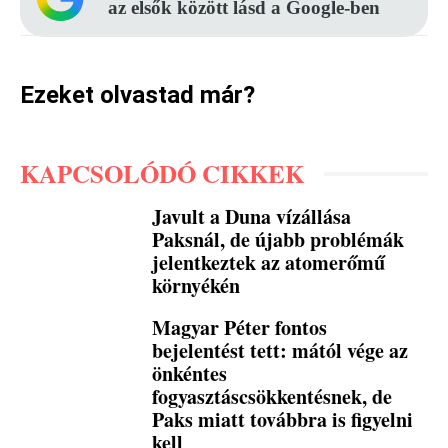
az elsők között lásd a Google-ben
Ezeket olvastad már?
KAPCSOLÓDÓ CIKKEK
Javult a Duna vízállása
Paksnál, de újabb problémák
jelentkeztek az atomerőmű
környékén
Magyar Péter fontos
bejelentést tett: mától vége az
önkéntes
fogyasztáscsökkentésnek, de
Paks miatt továbbra is figyelni
kell