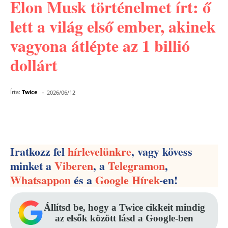
Elon Musk történelmet írt: ő
lett a világ első ember, akinek
vagyona átlépte az 1 billió
dollárt
-
Írta:
Twice
2026/06/12
Facebook
Pinterest
WhatsApp
Iratkozz fel
hírlevelünkre
, vagy kövess
minket a
Viberen
, a
Telegramon
,
Whatsappon
és a
Google Hírek
-en!
Állítsd be, hogy a Twice cikkeit mindig
az elsők között lásd a Google-ben