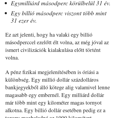
Egymilliárd másodperc körülbelül 31 év.
Egy billió másodperc viszont több mint
31 ezer év.
Ez azt jelenti, hogy ha valaki egy billió
másodperccel ezelőtt élt volna, az még jóval az
ismert civilizációk kialakulása előtt történt
volna.
A pénz fizikai megjelenítésében is óriási a
különbség. Egy millió dollár százdolláros
bankjegyekből álló kötege alig valamivel lenne
magasabb egy embernél. Egy milliárd dollár
már több mint egy kilométer magas tornyot
alkotna. Egy billió dollár esetében pedig ez a
torony meghaladná az 1000 kilométert.