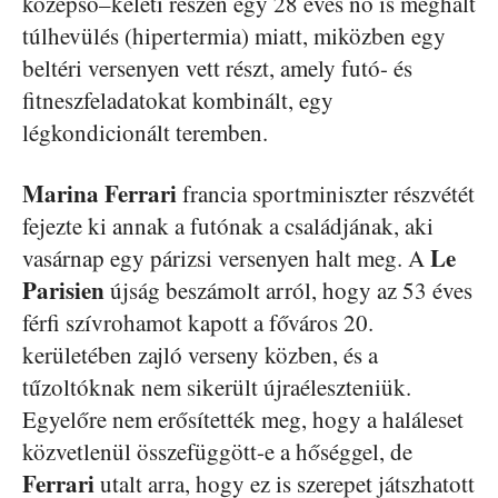
középső–keleti részén egy 28 éves nő is meghalt
túlhevülés (hipertermia) miatt, miközben egy
beltéri versenyen vett részt, amely futó- és
fitneszfeladatokat kombinált, egy
légkondicionált teremben.
Marina
Ferrari
francia sportminiszter részvétét
fejezte ki annak a futónak a családjának, aki
Le
vasárnap egy párizsi versenyen halt meg. A
Parisien
újság beszámolt arról, hogy az 53 éves
férfi szívrohamot kapott a főváros 20.
kerületében zajló verseny közben, és a
tűzoltóknak nem sikerült újraéleszteniük.
Egyelőre nem erősítették meg, hogy a haláleset
közvetlenül összefüggött-e a hőséggel, de
Ferrari
utalt arra, hogy ez is szerepet játszhatott