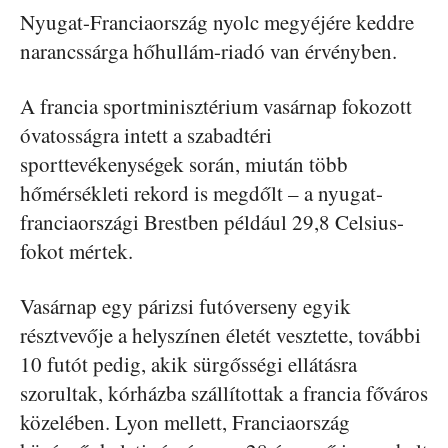
Nyugat-Franciaország nyolc megyéjére keddre
narancssárga hőhullám-riadó van érvényben.
A francia sportminisztérium vasárnap fokozott
óvatosságra intett a szabadtéri
sporttevékenységek során, miután több
hőmérsékleti rekord is megdőlt – a nyugat-
franciaországi Brestben például 29,8 Celsius-
fokot mértek.
Vasárnap egy párizsi futóverseny egyik
résztvevője a helyszínen életét vesztette, további
10 futót pedig, akik sürgősségi ellátásra
szorultak, kórházba szállítottak a francia főváros
közelében. Lyon mellett, Franciaország