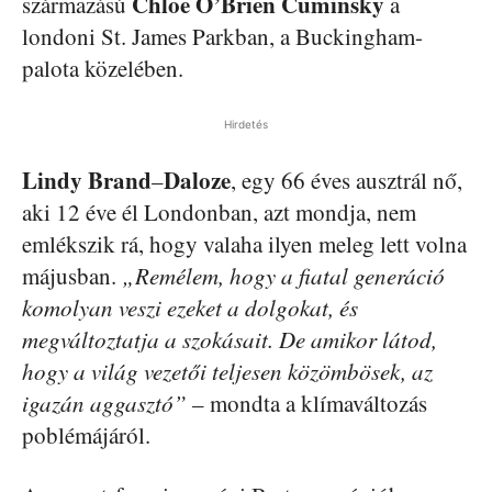
Chloe
O’Brien
Cuminsky
származású
a
londoni St. James Parkban, a Buckingham-
palota közelében.
Hirdetés
Lindy
Brand
Daloze
–
, egy 66 éves ausztrál nő,
aki 12 éve él Londonban, azt mondja, nem
emlékszik rá, hogy valaha ilyen meleg lett volna
májusban.
„Remélem, hogy a fiatal generáció
komolyan veszi ezeket a dolgokat, és
megváltoztatja a szokásait. De amikor látod,
hogy a világ vezetői teljesen közömbösek, az
igazán aggasztó”
– mondta a klímaváltozás
poblémájáról.