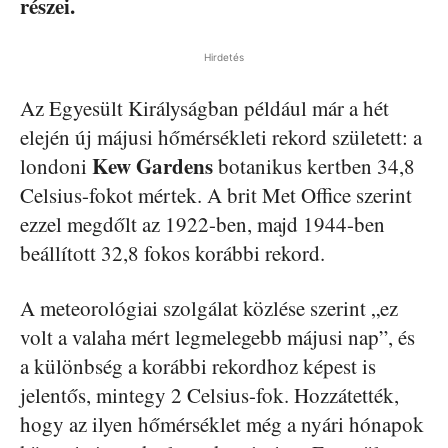
részei.
Hirdetés
Az Egyesült Királyságban például már a hét
elején új májusi hőmérsékleti rekord született: a
Kew
Gardens
londoni
botanikus kertben 34,8
Celsius-fokot mértek. A brit Met Office szerint
ezzel megdőlt az 1922-ben, majd 1944-ben
beállított 32,8 fokos korábbi rekord.
A meteorológiai szolgálat közlése szerint „ez
volt a valaha mért legmelegebb májusi nap”, és
a különbség a korábbi rekordhoz képest is
jelentős, mintegy 2 Celsius-fok. Hozzátették,
hogy az ilyen hőmérséklet még a nyári hónapok