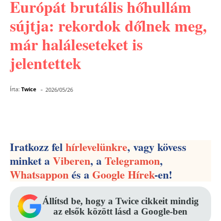
Európát brutális hőhullám
sújtja: rekordok dőlnek meg,
már haláleseteket is
jelentettek
-
Írta:
Twice
2026/05/26
Facebook
Pinterest
WhatsApp
Iratkozz fel
hírlevelünkre
, vagy kövess
minket a
Viberen
, a
Telegramon
,
Whatsappon
és a
Google Hírek
-en!
Állítsd be, hogy a Twice cikkeit mindig
az elsők között lásd a Google-ben