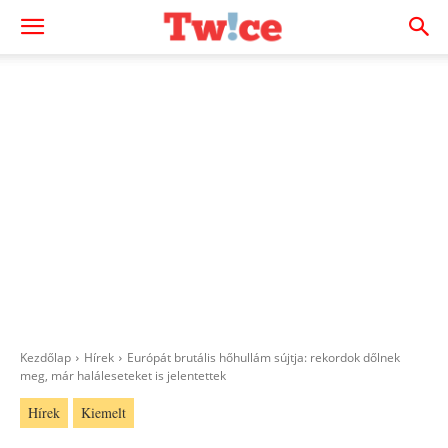
Kezdőlap
Hírek
Európát brutális hőhullám sújtja: rekordok dőlnek
meg, már haláleseteket is jelentettek
Hírek
Kiemelt