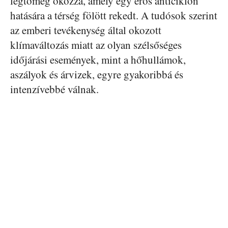
légtömeg okozza, amely egy erős anticiklon
hatására a térség fölött rekedt. A tudósok szerint
az emberi tevékenység által okozott
klímaváltozás miatt az olyan szélsőséges
időjárási események, mint a hőhullámok,
aszályok és árvizek, egyre gyakoribbá és
intenzívebbé válnak.