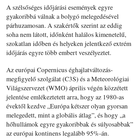
A szélsőséges időjárási események egyre
gyakoribbá válnak a bolygó melegedésével
párhuzamosan. A szakértők szerint az eddig
soha nem látott, időnként halálos kimenetelű,
szokatlan időben és helyeken jelentkező extrém
időjárás egyre több embert veszélyeztet.
Az európai Copernicus éghajlatváltozás-
megfigyelő szolgálat (C3S) és a Meteorológiai
Világszervezet (WMO) április végén közzétett
jelentése emlékeztetett arra, hogy az 1980-as
évektől kezdve „Európa kétszer olyan gyorsan
melegedett, mint a globális átlag”, és hogy „a
hőhullámok egyre gyakoribbak és súlyosabbak”
az európai kontinens legalább 95%-án.