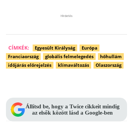
Hirdetés
CÍMKÉK:
Egyesült Királyság
Európa
Franciaország
globális felmelegedés
hőhullám
időjárás előrejelzés
klímaváltozás
Olaszország
Facebook
Pinterest
WhatsApp
Állítsd be, hogy a Twice cikkeit mindig
az elsők között lásd a Google-ben