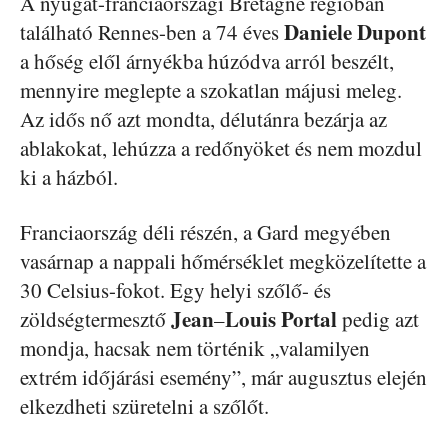
A nyugat-franciaországi Bretagne régióban
Daniele
Dupont
található Rennes-ben a 74 éves
a hőség elől árnyékba húzódva arról beszélt,
mennyire meglepte a szokatlan májusi meleg.
Az idős nő azt mondta, délutánra bezárja az
ablakokat, lehúzza a redőnyöket és nem mozdul
ki a házból.
Franciaország déli részén, a Gard megyében
vasárnap a nappali hőmérséklet megközelítette a
30 Celsius-fokot. Egy helyi szőlő- és
Jean
Louis
Portal
zöldségtermesztő
–
pedig azt
mondja, hacsak nem történik „valamilyen
extrém időjárási esemény”, már augusztus elején
elkezdheti szüretelni a szőlőt.