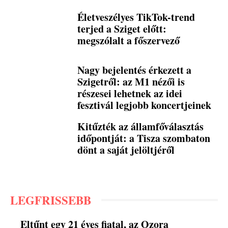
Életveszélyes TikTok-trend
terjed a Sziget előtt:
megszólalt a főszervező
Nagy bejelentés érkezett a
Szigetről: az M1 nézői is
részesei lehetnek az idei
fesztivál legjobb koncertjeinek
Kitűzték az államfőválasztás
időpontját: a Tisza szombaton
dönt a saját jelöltjéről
LEGFRISSEBB
Eltűnt egy 21 éves fiatal, az Ozora