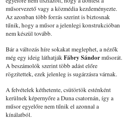
egyelőre nem tisztázott, hogy a döntést a
műsorvezető vagy a közmédia kezdeményezte.
Az azonban több forrás szerint is biztosnak
tűnik, hogy a műsor a jelenlegi konstrukcióban
nem készül tovább.
Bár a változás híre sokakat meglephet, a nézők
Fábry Sándor
még egy ideig láthatják
műsorát.
A beszámolók szerint több adást előre
rögzítettek, ezek jelenleg is sugárzásra várnak.
A felvételek kéthetente, csütörtök esténként
kerülnek képernyőre a Duna csatornán, így a
műsor egyelőre nem tűnik el azonnal a
kínálatból.