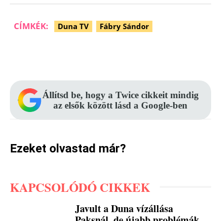
CÍMKÉK:
Duna TV
Fábry Sándor
Facebook
Pinterest
WhatsApp
Állítsd be, hogy a Twice cikkeit mindig
az elsők között lásd a Google-ben
Ezeket olvastad már?
KAPCSOLÓDÓ CIKKEK
Javult a Duna vízállása
Paksnál, de újabb problémák