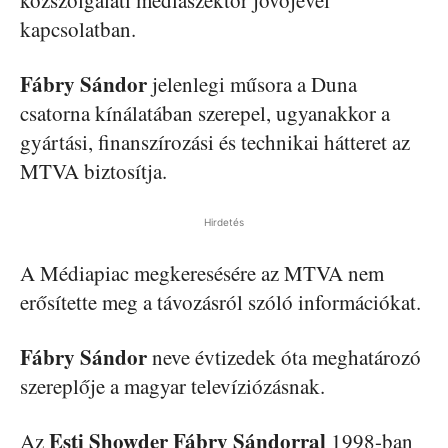
kapcsolatban.
Fábry Sándor
jelenlegi műsora a Duna
csatorna kínálatában szerepel, ugyanakkor a
gyártási, finanszírozási és technikai hátteret az
MTVA biztosítja.
Hirdetés
A Médiapiac megkeresésére az MTVA nem
erősítette meg a távozásról szóló információkat.
Fábry Sándor
neve évtizedek óta meghatározó
szereplője a magyar televíziózásnak.
Esti Showder Fábry Sándorral
Az
1998-ban