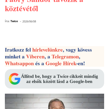
köztévétől
-
Írta:
Twice
2026/06/08
Facebook
Pinterest
WhatsApp
Iratkozz fel
hírlevelünkre
, vagy kövess
minket a
Viberen
, a
Telegramon
,
Whatsappon
és a
Google Hírek
-en!
Állítsd be, hogy a Twice cikkeit mindig
az elsők között lásd a Google-ben