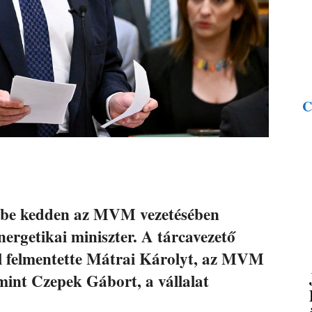
C
tt be kedden az MVM vezetésében
ergetikai miniszter. A tárcavezető
al felmentette Mátrai Károlyt, az MVM
mint Czepek Gábort, a vállalat