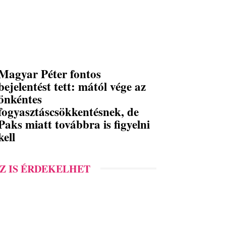
Magyar Péter fontos
bejelentést tett: mától vége az
önkéntes
fogyasztáscsökkentésnek, de
Paks miatt továbbra is figyelni
kell
Z IS ÉRDEKELHET