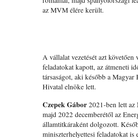
romániai, majd spanyolországi leán
az MVM élére került.
A vállalat vezetését azt követően 
feladatokat kapott, az átmeneti 
társaságot, aki később a Magyar
Hivatal elnöke lett.
Czepek Gábor
2021-ben lett az
majd 2022 decemberétől az Energ
államtitkáraként dolgozott. Későb
miniszterhelyettesi feladatokat i