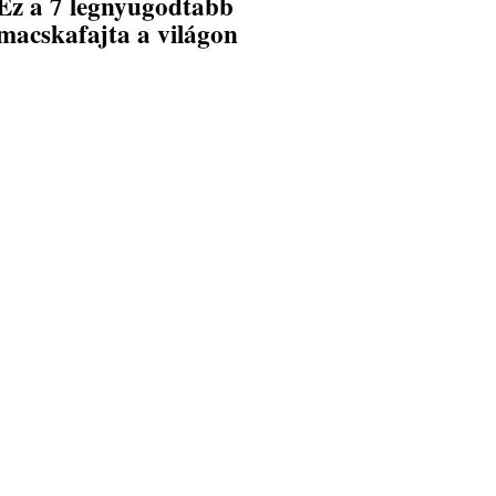
Ez a 7 legnyugodtabb
macskafajta a világon