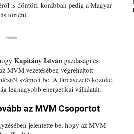
ről is döntött, korábban pedig a Magyar
ás történt.
Hirdetés
Kapitány István
 hogy
gazdasági és
te az MVM vezetésében végrehajtott
tésről számolt be. A tárcavezető közölte,
ág legnagyobb energetikai vállalatát.
 tovább az MVM Csoportot
yzésében jelentette be, hogy az MVM