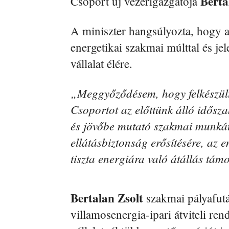
Berta
Csoport új vezérigazgatója
A miniszter hangsúlyozta, hogy a
energetikai szakmai múlttal és jele
vállalat élére.
„Meggyőződésem, hogy felkészült
Csoportot az előttünk álló idősz
és jövőbe mutató szakmai munkát v
ellátásbiztonság erősítésére, az en
tiszta energiára való átállás tám
Bertalan Zsolt
szakmai pályafut
villamosenergia-ipari átviteli ren