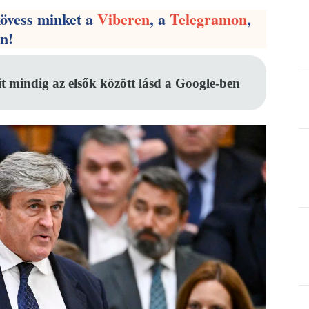
kövess minket a
Viberen
, a
Telegramon
,
en!
it mindig az elsők között lásd a Google-ben