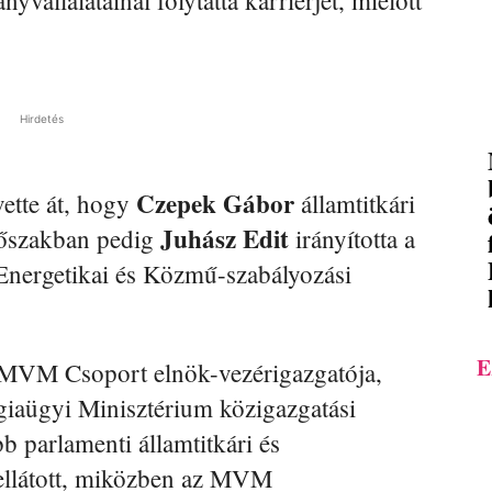
yvállalatainál folytatta karrierjét, mielőtt
Hirdetés
Czepek Gábor
vette át, hogy
államtitkári
Juhász Edit
időszakban pedig
irányította a
 Energetikai és Közmű-szabályozási
E
 MVM Csoport elnök-vezérigazgatója,
iaügyi Minisztérium közigazgatási
b parlamenti államtitkári és
s ellátott, miközben az MVM