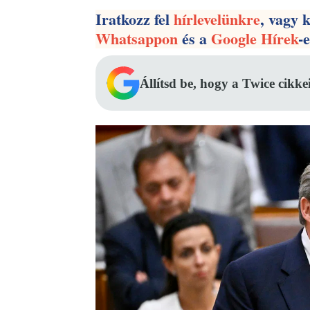
Iratkozz fel
hírlevelünkre
, vagy 
Whatsappon
és a
Google Hírek
-
Állítsd be, hogy a Twice cikke