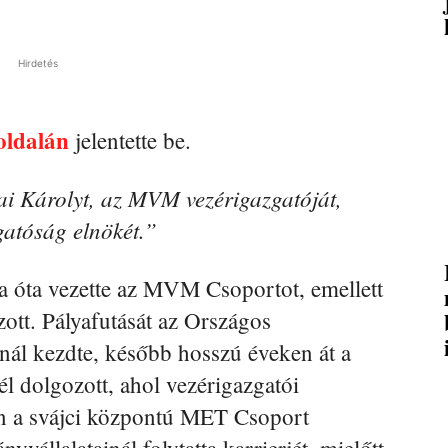
Hirdetés
oldalán
jelentette be.
i Károlyt, az MVM vezérigazgatóját,
gatóság elnökét.”
a óta vezette az MVM Csoportot, emellett
zott. Pályafutását az Országos
nál kezdte, később hosszú éveken át a
 dolgozott, ahol vezérigazgatói
tően a svájci központú MET Csoport