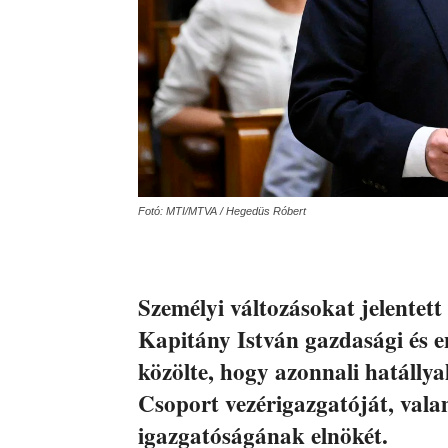
Fotó: MTI/MTVA / Hegedüs Róbert
Személyi változásokat jelente
Kapitány István gazdasági és en
közölte, hogy azonnali hatálly
Csoport vezérigazgatóját, vala
igazgatóságának elnökét.