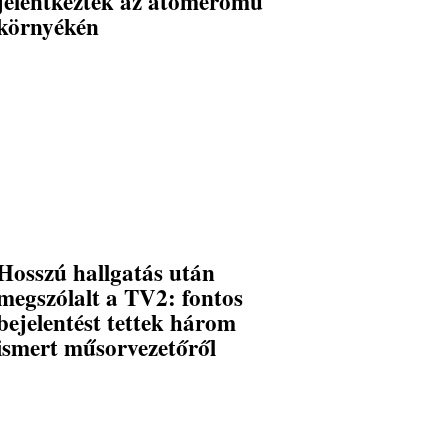
jelentkeztek az atomerőmű
környékén
Hosszú hallgatás után
megszólalt a TV2: fontos
bejelentést tettek három
ismert műsorvezetőről