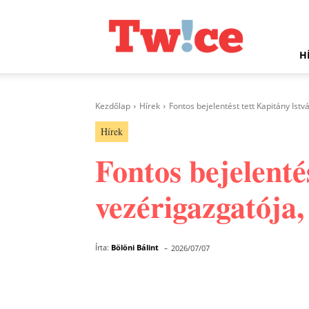
Twice.hu
H
Kezdőlap
Hírek
Fontos bejelentést tett Kapitány Ist
Hírek
Fontos bejelent
vezérigazgatója,
-
Írta:
Bölöni Bálint
2026/07/07
Facebook
Megosztás