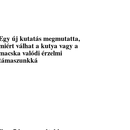
Egy új kutatás megmutatta,
miért válhat a kutya vagy a
macska valódi érzelmi
támaszunkká