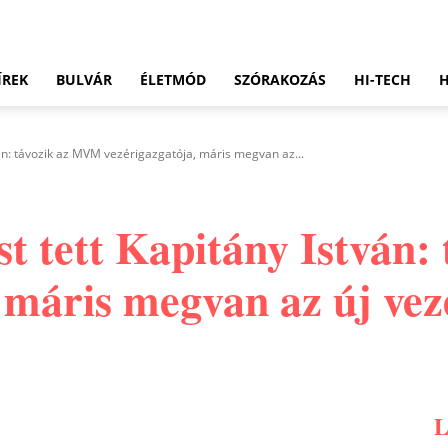
ÍREK
BULVÁR
ÉLETMÓD
SZÓRAKOZÁS
HI-TECH
ván: távozik az MVM vezérigazgatója, máris megvan az...
ést tett Kapitány István
 máris megvan az új vez
Pinterest
WhatsApp
Email