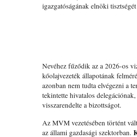
igazgatóságának elnöki tisztségét 
Nevéhez fűződik az a 2026-os viz
kőolajvezeték állapotának felmér
azonban nem tudta elvégezni a te
tekintette hivatalos delegációna
visszarendelte a bizottságot.
Az MVM vezetésében történt vált
K
az állami gazdasági szektorban.