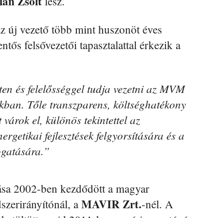
lan Zsolt
lesz.
z új vezető több mint huszonöt éves
ntős felsővezetői tapasztalattal érkezik a
en és felelősséggel tudja vezetni az MVM
akban. Tőle transzparens, költséghatékony
árok el, különös tekintettel az
ergetikai fejlesztések felgyorsítására és a
ogatására.”
ása 2002-ben kezdődött a magyar
MAVIR Zrt.
dszerirányítónál, a
-nél. A