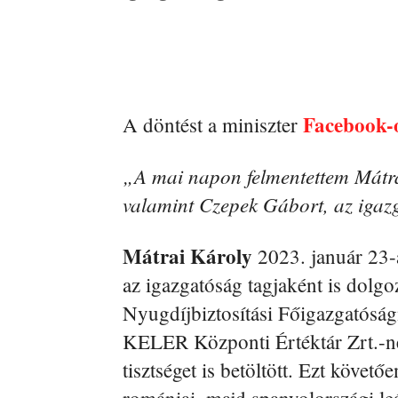
Facebook-
A döntést a miniszter
„A mai napon felmentettem Mátra
valamint Czepek Gábort, az igaz
Mátrai Károly
2023. január 23-
az igazgatóság tagjaként is dolgo
Nyugdíjbiztosítási Főigazgatóság
KELER Központi Értéktár Zrt.-nél
tisztséget is betöltött. Ezt köve