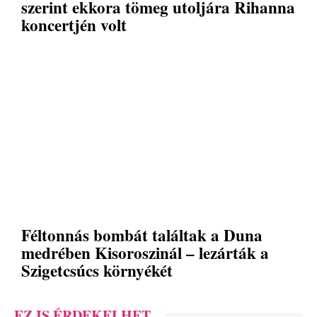
szerint ekkora tömeg utoljára Rihanna
koncertjén volt
Féltonnás bombát találtak a Duna
medrében Kisoroszinál – lezárták a
Szigetcsúcs környékét
EZ IS ÉRDEKELHET