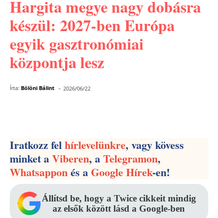
Hargita megye nagy dobásra
készül: 2027-ben Európa
egyik gasztronómiai
központja lesz
-
Írta:
Bölöni Bálint
2026/06/22
Facebook
Pinterest
WhatsApp
Iratkozz fel
hírlevelünkre
, vagy kövess
minket a
Viberen
, a
Telegramon
,
Whatsappon
és a
Google Hírek
-en!
Állítsd be, hogy a Twice cikkeit mindig
az elsők között lásd a Google-ben