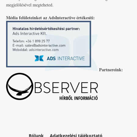
megjelölésével megteheted.
Média felületeinket az AdsInteractive értékesíti:
Partnereink:
Rólunk
Adatkezelési tájékoztató