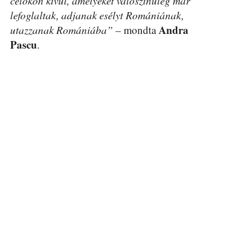
célokon kívül, amelyeket valószínűleg már
lefoglaltak, adjanak esélyt Romániának,
Andra
utazzanak Romániába”
– mondta
Pascu
.