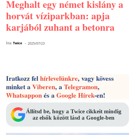
Meghalt egy német kislány a
horvát víziparkban: apja
karjából zuhant a betonra
-
Írta:
Twice
2025/07/23
Facebook
Pinterest
WhatsApp
Iratkozz fel
hírlevelünkre
, vagy kövess
minket a
Viberen
, a
Telegramon
,
Whatsappon
és a
Google Hírek
-en!
Állítsd be, hogy a Twice cikkeit mindig
az elsők között lásd a Google-ben