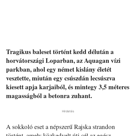
Tragikus baleset történt kedd délután a
horvátországi Loparban, az Aquagan vízi
parkban, ahol egy német kislány életét
vesztette, miután egy csúszdán lecsúszva
kiesett apja karjaiból, és mintegy 3,5 méteres
magasságból a betonra zuhant.
Hirdetés
A sokkoló eset a népszerű Rajska strandon
történt, amely közkedvelt úti cél az egész