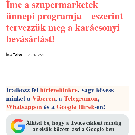
Íme a szupermarketek
ünnepi programja – eszerint
tervezzük meg a karácsonyi
bevásárlást!
-
Írta:
Twice
2024/12/21
Facebook
Pinterest
WhatsApp
Iratkozz fel
hírlevelünkre
, vagy kövess
minket a
Viberen
, a
Telegramon
,
Whatsappon
és a
Google Hírek
-en!
Állítsd be, hogy a Twice cikkeit mindig
az elsők között lásd a Google-ben