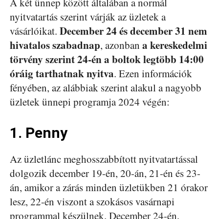
A két ünnep között általában a normál
nyitvatartás szerint várják az üzletek a
December 24 és december 31 nem
vásárlóikat.
hivatalos szabadnap
a kereskedelmi
, azonban
törvény szerint 24-én a boltok legtöbb 14:00
óráig tarthatnak nyitva
. Ezen információk
fényében, az alábbiak szerint alakul a nagyobb
üzletek ünnepi programja 2024 végén:
1. Penny
Az üzletlánc meghosszabbított nyitvatartással
dolgozik december 19-én, 20-án, 21-én és 23-
án, amikor a zárás minden üzletükben 21 órakor
lesz, 22-én viszont a szokásos vasárnapi
programmal készülnek. December 24-én,