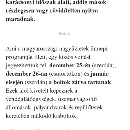
karácsonyi időszak alatt, addig mások
részlegesen vagy rövidítetten nyitva
maradnak.
Hirdetés
Ami a magyarországi nagyüzletek ünnepi
programját illeti, egy közös vonást
december 25-én
jegyezhetünk fel:
(szerdán),
december 26-án
január
(csütörtökön) és
elsején
a boltok zárva tartanak
(szerdán)
.
Ezek alól kivételt képeznek a
vendéglátóegységek, üzemanyagtöltő
állomások, pályaudvarok és repülőterek
keretében működő kisboltok.