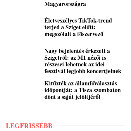
Magyarországra
Életveszélyes TikTok-trend
terjed a Sziget előtt:
megszólalt a főszervező
Nagy bejelentés érkezett a
Szigetről: az M1 nézői is
részesei lehetnek az idei
fesztivál legjobb koncertjeinek
Kitűzték az államfőválasztás
időpontját: a Tisza szombaton
dönt a saját jelöltjéről
LEGFRISSEBB