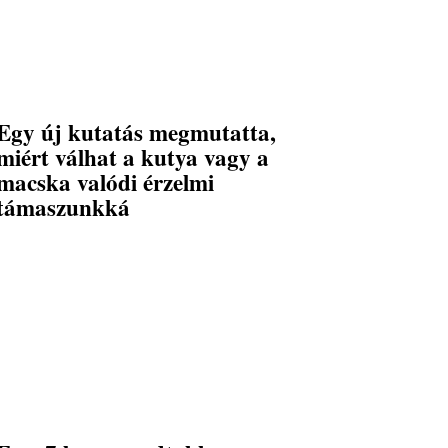
Egy új kutatás megmutatta,
miért válhat a kutya vagy a
macska valódi érzelmi
támaszunkká