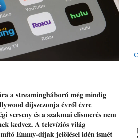
C
ára a streamingháború még mindig
ollywood díjszezonja évről évre
égi verseny és a szakmai elismerés nem
k kedvez. A televíziós világ
mító Emmy-díjak jelölései idén ismét