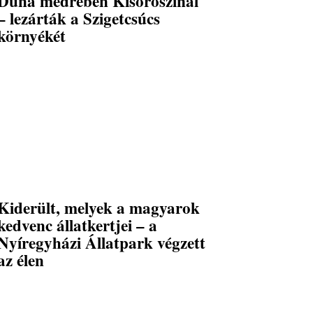
Duna medrében Kisoroszinál
– lezárták a Szigetcsúcs
környékét
Kiderült, melyek a magyarok
kedvenc állatkertjei – a
Nyíregyházi Állatpark végzett
az élen