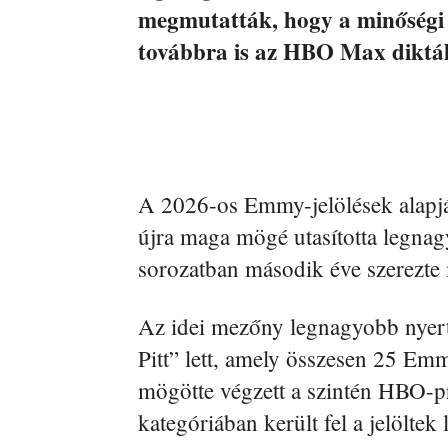
megmutatták, hogy a minőségi 
továbbra is az HBO Max diktál
A 2026-os Emmy-jelölések alapjá
újra maga mögé utasította legnagyo
sorozatban második éve szerezte 
Az idei mezőny legnagyobb nyer
Pitt” lett, amely összesen 25 Emm
mögötte végzett a szintén HBO-p
kategóriában került fel a jelöltek l