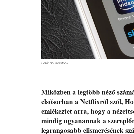
Fotó: Shutterstock
Miközben a legtöbb néző szám
elsősorban a Netflixről szól, H
emlékeztet arra, hogy a nézetts
mindig ugyanannak a szereplőne
legrangosabb elismerésének szá