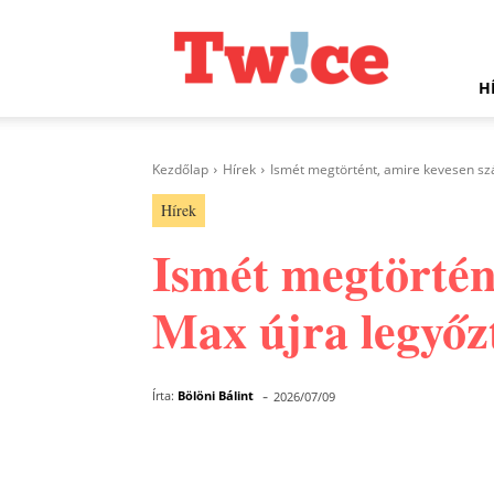
Twice.hu
H
Kezdőlap
Hírek
Ismét megtörtént, amire kevesen szá
Hírek
Ismét megtörtén
Max újra legyőzt
-
Írta:
Bölöni Bálint
2026/07/09
Facebook
Megosztás