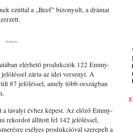
nek ezúttal a „Beef” bizonyult, a drámai
zerzett.
Hirdetés
atában elérhető produkciók 122 Emmy-
jelöléssel zárta az idei versenyt. A
lt 87 jelöléssel, amely több országban
n.
E
t a tavalyi évhez képest. Az előző Emmy-
ekordot állított fel 142 jelöléssel,
smerésre esélyes produkcióval szerepelt a