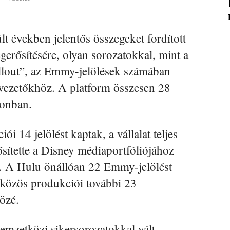
 években jelentős összegeket fordított
egerősítésére, olyan sorozatokkal, mint a
llout”, az Emmy-jelölések számában
cvezetőkhöz. A platform összesen 28
zonban.
i 14 jelölést kaptak, a vállalat teljes
ősítette a Disney médiaportfóliójához
e. A Hulu önállóan 22 Emmy-jelölést
 közös produkciói további 23
közé.
emzetközi sikersorozatokkal vált