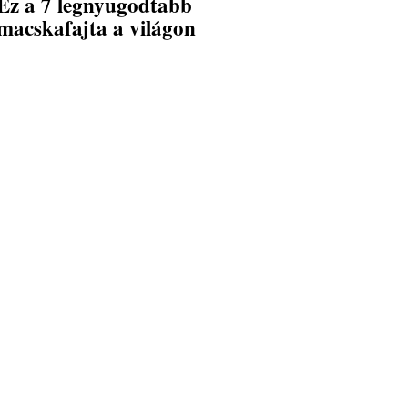
Ez a 7 legnyugodtabb
macskafajta a világon