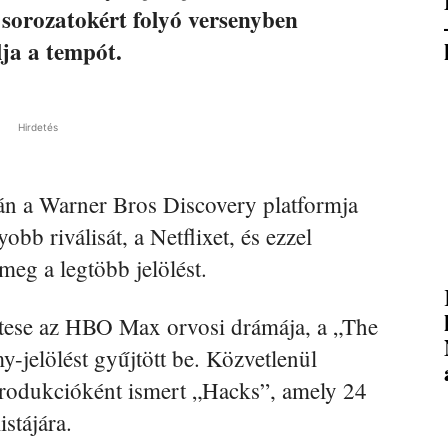
sorozatokért folyó versenyben
ja a tempót.
Hirdetés
n a Warner Bros Discovery platformja
bb riválisát, a Netflixet, és ezzel
meg a legtöbb jelölést.
tese az HBO Max orvosi drámája, a „The
y-jelölést gyűjtött be. Közvetlenül
rodukcióként ismert „Hacks”, amely 24
istájára.