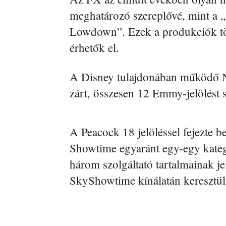
meghatározó szereplővé, mint a 
Lowdown”. Ezek a produkciók tö
érhetők el.
A Disney tulajdonában működő Na
zárt, összesen 12 Emmy-jelölést s
A Peacock 18 jelöléssel fejezte b
Showtime egyaránt egy-egy kategó
három szolgáltató tartalmainak je
SkyShowtime kínálatán keresztül 