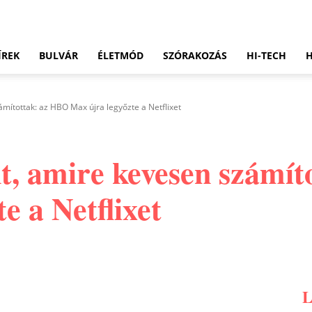
ÍREK
BULVÁR
ÉLETMÓD
SZÓRAKOZÁS
HI-TECH
mítottak: az HBO Max újra legyőzte a Netflixet
t, amire kevesen számí
e a Netflixet
Pinterest
WhatsApp
Email