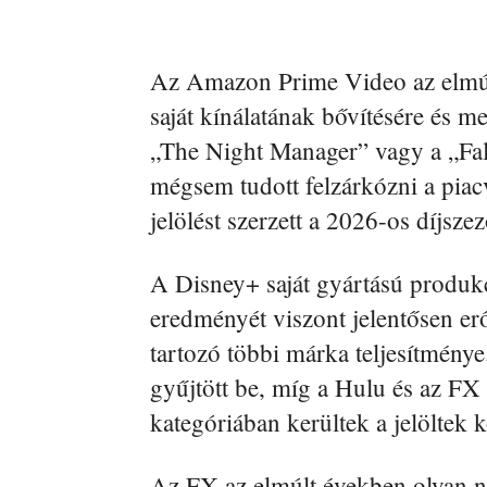
Az Amazon Prime Video az elmúlt
saját kínálatának bővítésére és m
„The Night Manager” vagy a „Fa
mégsem tudott felzárkózni a pia
jelölést szerzett a 2026-os díjsze
A Disney+ saját gyártású produkció
eredményét viszont jelentősen er
tartozó többi márka teljesítmény
gyűjtött be, míg a Hulu és az FX
kategóriában kerültek a jelöltek 
Az FX az elmúlt években olyan n