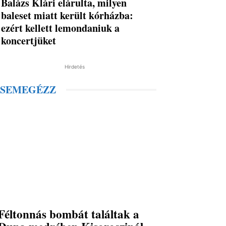
Balázs Klári elárulta, milyen
baleset miatt került kórházba:
ezért kellett lemondaniuk a
koncertjüket
Hirdetés
SEMEGÉZZ
Féltonnás bombát találtak a