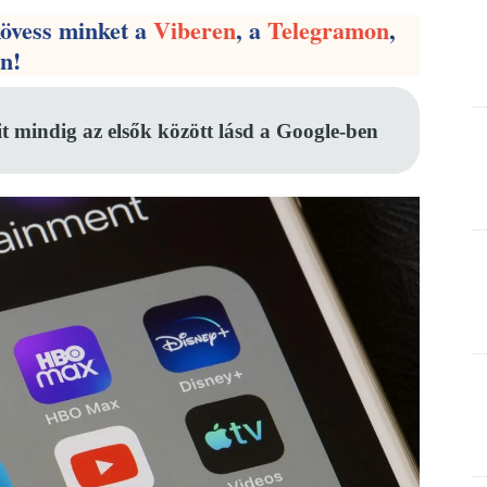
kövess minket a
Viberen
, a
Telegramon
,
en!
it mindig az elsők között lásd a Google-ben