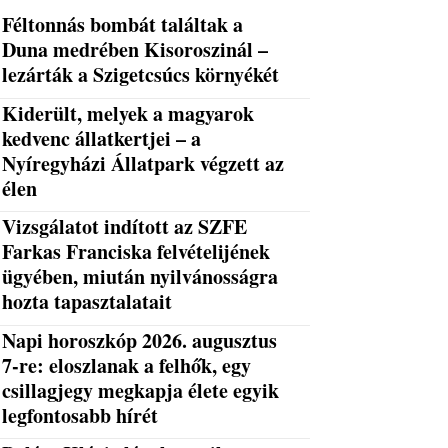
Féltonnás bombát találtak a
Duna medrében Kisoroszinál –
lezárták a Szigetcsúcs környékét
Kiderült, melyek a magyarok
kedvenc állatkertjei – a
Nyíregyházi Állatpark végzett az
élen
Vizsgálatot indított az SZFE
Farkas Franciska felvételijének
ügyében, miután nyilvánosságra
hozta tapasztalatait
Napi horoszkóp 2026. augusztus
7-re: eloszlanak a felhők, egy
csillagjegy megkapja élete egyik
legfontosabb hírét