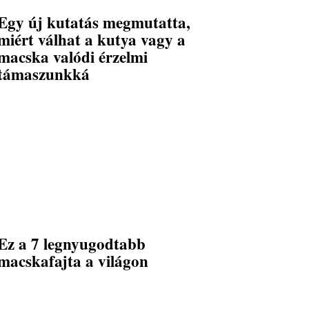
Egy új kutatás megmutatta,
miért válhat a kutya vagy a
macska valódi érzelmi
támaszunkká
Ez a 7 legnyugodtabb
macskafajta a világon