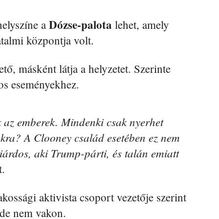
Dózse-palota
helyszíne a
lehet, amely
talmi központja volt.
ető, másként látja a helyzetet. Szerinte
os eseményekhez.
 az emberek. Mindenki csak nyerhet
okra? A Clooney család esetében ez nem
liárdos, aki Trump-párti, és talán emiatt
t.
akossági aktivista csoport vezetője szerint
 de nem vakon.