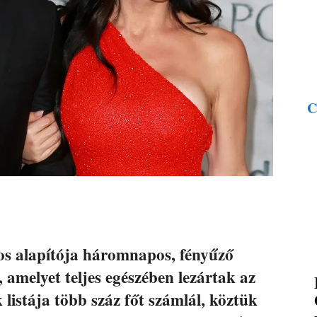
C
os alapítója háromnapos, fényűző
, amelyet teljes egészében lezártak az
listája több száz főt számlál, köztük