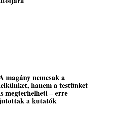
utoljára
A magány nemcsak a
lelkünket, hanem a testünket
is megterhelheti – erre
jutottak a kutatók