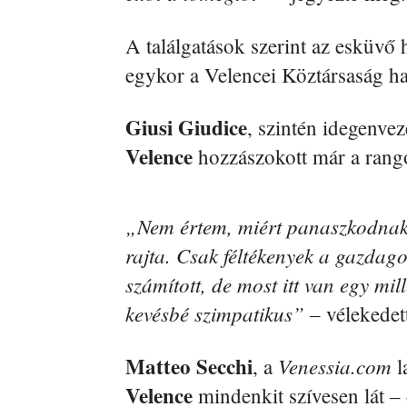
A találgatások szerint az esküvő 
egykor a Velencei Köztársaság ha
Giusi Giudice
, szintén idegenvez
Velence
hozzászokott már a rang
„Nem értem, miért panaszkodnak
rajta. Csak féltékenyek a gazdag
számított, de most itt van egy mil
kevésbé szimpatikus” –
vélekedet
Matteo Secchi
Venessia.com
, a
l
Velence
mindenkit szívesen lát –