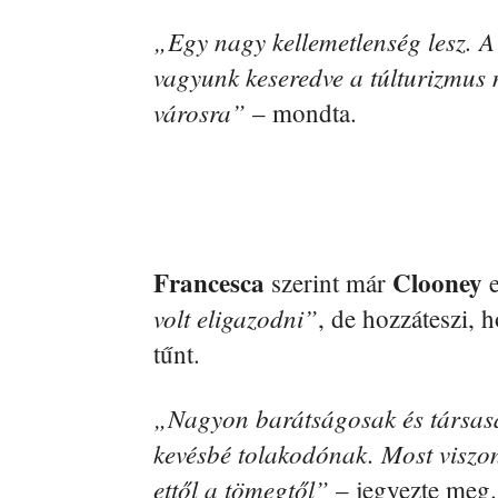
„Egy nagy kellemetlenség lesz. 
vagyunk keseredve a túlturizmus m
városra”
– mondta.
Francesca
Clooney
szerint már
e
volt eligazodni”
, de hozzáteszi, 
tűnt.
„Nagyon barátságosak és társaság
kevésbé tolakodónak. Most viszon
ettől a tömegtől”
– jegyezte meg.