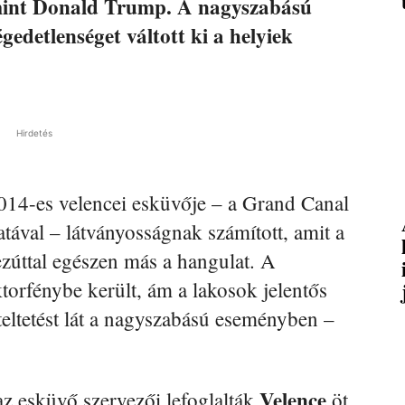
 mint Donald Trump. A nagyszabású
edetlenséget váltott ki a helyiek
Hirdetés
14-es velencei esküvője – a Grand Canal
atával – látványosságnak számított, amit a
zúttal egészen más a hangulat. A
torfénybe került, ám a lakosok jelentős
teltetést lát a nagyszabású eseményben –
Velence
 az esküvő szervezői lefoglalták
öt