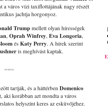
 a város vízi taxiflottájának nagy részét
ntikus jachtja horgonyoz.
onald Trump
mellett olyan hírességek
ian
Oprah Winfrey
Eva Longoria
,
,
,
Bloom
Katy Perry
és
. A hírek szerint
ushner
is meghívást kaptak.
E
Hirdetés
Domenico
zött tartják, és a háttérben
at, aki korábban azt mondta a város
slatos helyszínt keres az esküvőjéhez.