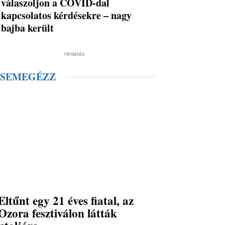
válaszoljon a COVID-dal
kapcsolatos kérdésekre – nagy
bajba került
Hirdetés
SEMEGÉZZ
Eltűnt egy 21 éves fiatal, az
Ozora fesztiválon látták