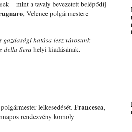
sek – mint a tavaly bevezetett belépődíj –
Brugnaro
, Velence polgármestere
s gazdasági hatása lesz városunk
e della Sera
helyi kiadásának.
Francesca
 polgármester lelkesedését.
,
romnapos rendezvény komoly