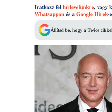
Iratkozz fel
hírlevelünkre
, vagy 
Whatsappon
és a
Google Hírek
-
Állítsd be, hogy a Twice cikke