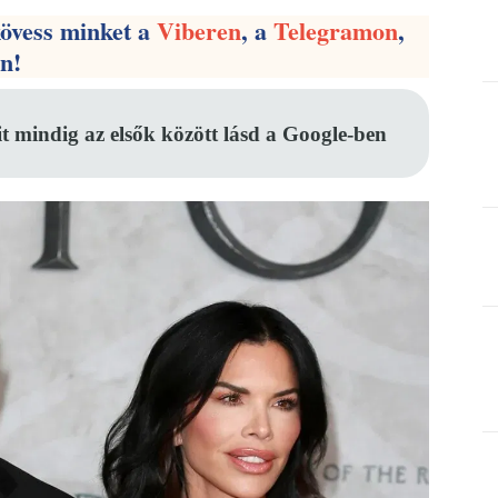
kövess minket a
Viberen
, a
Telegramon
,
en!
it mindig az elsők között lásd a Google-ben