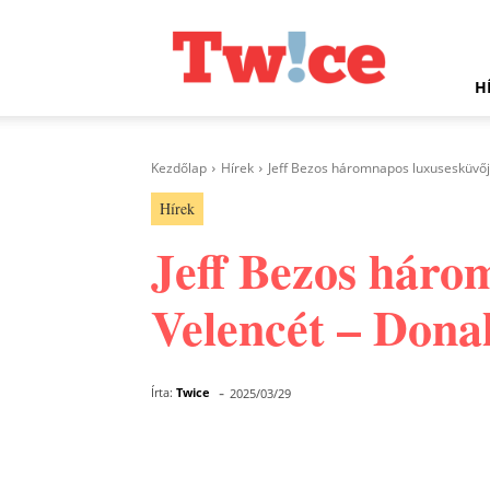
Twice.hu
H
Kezdőlap
Hírek
Jeff Bezos háromnapos luxusesküvője 
Hírek
Jeff Bezos háro
Velencét – Dona
-
Írta:
Twice
2025/03/29
Facebook
Megosztás