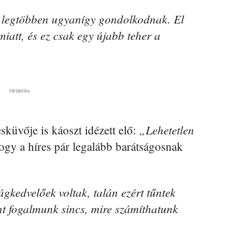
A legtöbben ugyanígy gondolkodnak. El
iatt, és ez csak egy újabb teher a
Hirdetés
„Lehetetlen
sküvője is káoszt idézett elő:
hogy a híres pár legalább barátságosnak
kedvelőek voltak, talán ezért tűntek
t fogalmunk sincs, mire számíthatunk