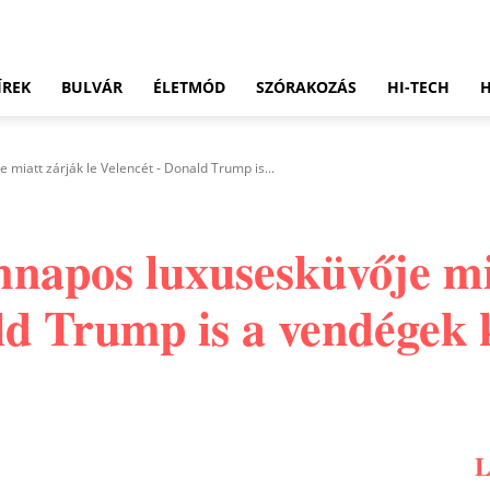
ÍREK
BULVÁR
ÉLETMÓD
SZÓRAKOZÁS
HI-TECH
miatt zárják le Velencét - Donald Trump is...
mnapos luxusesküvője mi
ld Trump is a vendégek 
Pinterest
WhatsApp
Email