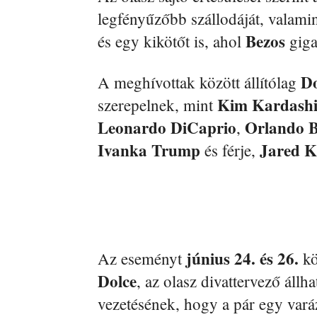
legfényűzőbb szállodáját, valamint
Bezos
és egy kikötőt is, ahol
giga
D
A meghívottak között állítólag
Kim Kardash
szerepelnek, mint
Leonardo DiCaprio
Orlando 
,
Ivanka Trump
Jared K
és férje,
június 24. és 26.
Az eseményt
kö
Dolce
, az olasz divattervező állh
vezetésének, hogy a pár egy varáz