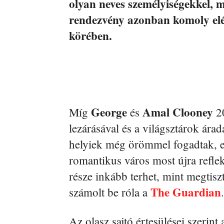
olyan neves személyiségekkel,
rendezvény azonban komoly elég
körében.
George
Amal Clooney
Míg
és
20
lezárásával és a világsztárok árad
helyiek még örömmel fogadtak, e
romantikus város most újra reflek
része inkább terhet, mint megtisz
The Guardian
számolt be róla a
.
Az olasz sajtó értesülései szerint