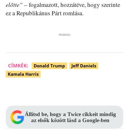
előtte”
– fogalmazott, hozzátéve, hogy szerinte
ez a Republikánus Párt romlása.
Hirdetés
CÍMKÉK:
Donald Trump
Jeff Daniels
Kamala Harris
Facebook
Pinterest
WhatsApp
Állítsd be, hogy a Twice cikkeit mindig
az elsők között lásd a Google-ben