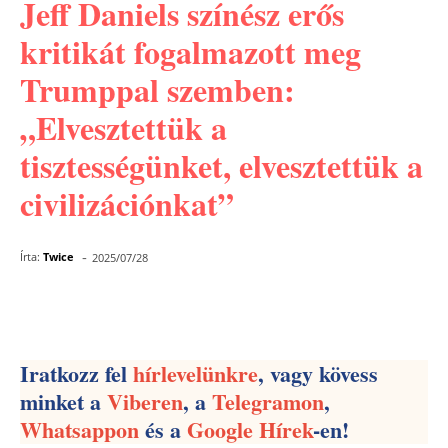
Jeff Daniels színész erős
kritikát fogalmazott meg
Trumppal szemben:
„Elvesztettük a
tisztességünket, elvesztettük a
civilizációnkat”
-
Írta:
Twice
2025/07/28
Facebook
Pinterest
WhatsApp
Iratkozz fel
hírlevelünkre
, vagy kövess
minket a
Viberen
, a
Telegramon
,
Whatsappon
és a
Google Hírek
-en!