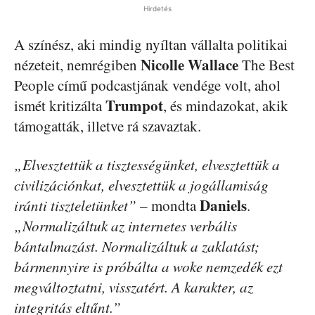
Hirdetés
A színész, aki mindig nyíltan vállalta politikai
Nicolle
Wallace
nézeteit, nemrégiben
The Best
People című podcastjának vendége volt, ahol
Trumpot
ismét kritizálta
, és mindazokat, akik
támogatták, illetve rá szavaztak.
„Elvesztettük a tisztességünket, elvesztettük a
civilizációnkat, elvesztettük a jogállamiság
Daniels
iránti tiszteletünket”
– mondta
.
„Normalizáltuk az internetes verbális
bántalmazást. Normalizáltuk a zaklatást;
bármennyire is próbálta a woke nemzedék ezt
megváltoztatni, visszatért. A karakter, az
integritás eltűnt.”