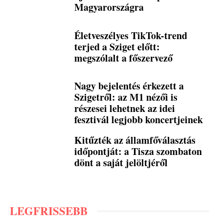
Magyarországra
Életveszélyes TikTok-trend
terjed a Sziget előtt:
megszólalt a főszervező
Nagy bejelentés érkezett a
Szigetről: az M1 nézői is
részesei lehetnek az idei
fesztivál legjobb koncertjeinek
Kitűzték az államfőválasztás
időpontját: a Tisza szombaton
dönt a saját jelöltjéről
LEGFRISSEBB