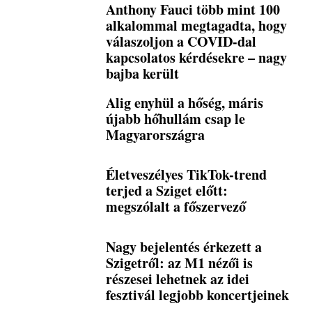
Anthony Fauci több mint 100
alkalommal megtagadta, hogy
válaszoljon a COVID-dal
kapcsolatos kérdésekre – nagy
bajba került
Alig enyhül a hőség, máris
újabb hőhullám csap le
Magyarországra
Életveszélyes TikTok-trend
terjed a Sziget előtt:
megszólalt a főszervező
Nagy bejelentés érkezett a
Szigetről: az M1 nézői is
részesei lehetnek az idei
fesztivál legjobb koncertjeinek