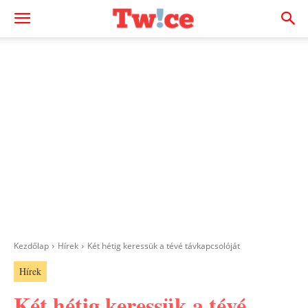
Kezdőlap
Hírek
Két hétig keressük a tévé távkapcsolóját
Hírek
Két hétig keressük a tévé