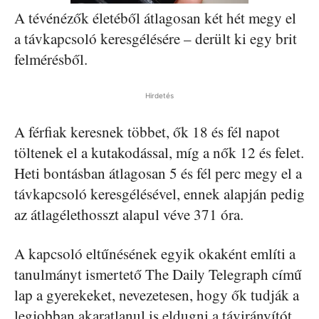
A tévénézők életéből átlagosan két hét megy el
a távkapcsoló keresgélésére – derült ki egy brit
felmérésből.
Hirdetés
A férfiak keresnek többet, ők 18 és fél napot
töltenek el a kutakodással, míg a nők 12 és felet.
Heti bontásban átlagosan 5 és fél perc megy el a
távkapcsoló keresgélésével, ennek alapján pedig
az átlagélethosszt alapul véve 371 óra.
A kapcsoló eltűnésének egyik okaként említi a
tanulmányt ismertető The Daily Telegraph című
lap a gyerekeket, nevezetesen, hogy ők tudják a
legjobban akaratlanul is eldugni a távirányítót.