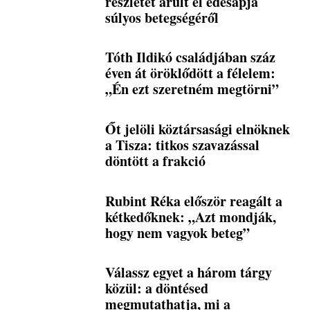
részletet árult el édesapja
súlyos betegségéről
Tóth Ildikó családjában száz
éven át öröklődött a félelem:
„Én ezt szeretném megtörni”
Őt jelöli köztársasági elnöknek
a Tisza: titkos szavazással
döntött a frakció
Rubint Réka először reagált a
kétkedőknek: „Azt mondják,
hogy nem vagyok beteg”
Válassz egyet a három tárgy
közül: a döntésed
megmutathatja, mi a