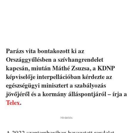
Parázs vita bontakozott ki az
Országgyűlésben a szívhangrendelet
kapcsán, miután Máthé Zsuzsa, a KDNP
képviselője interpellációban kérdezte az
egészségügyi minisztert a szabályozás
jövőjéről és a kormány álláspontjáról – írja a
Telex
.
Hirdetés
A 2022 szeptemberében bevezetett rendelet