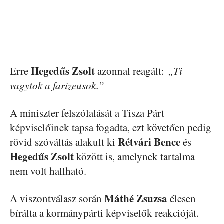
Hegedűs Zsolt
Erre
azonnal reagált:
„Ti
vagytok a farizeusok.”
A miniszter felszólalását a Tisza Párt
képviselőinek tapsa fogadta, ezt követően pedig
Rétvári Bence
rövid szóváltás alakult ki
és
Hegedűs Zsolt
között is, amelynek tartalma
nem volt hallható.
Máthé Zsuzsa
A viszontválasz során
élesen
bírálta a kormánypárti képviselők reakcióját.