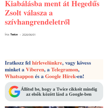
Kiabálásba ment át Hegedűs
Zsolt válasza a
szívhangrendeletről
-
Írta:
Twice
2026/06/01
Facebook
Pinterest
WhatsApp
Iratkozz fel
hírlevelünkre
, vagy kövess
minket a
Viberen
, a
Telegramon
,
Whatsappon
és a
Google Hírek
-en!
Állítsd be, hogy a Twice cikkeit mindig
az elsők között lásd a Google-ben