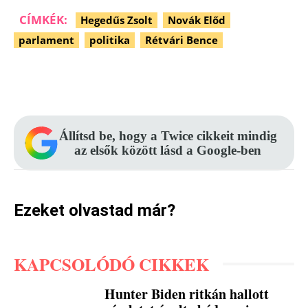
CÍMKÉK:
Hegedűs Zsolt
Novák Előd
parlament
politika
Rétvári Bence
Facebook
Pinterest
WhatsApp
Állítsd be, hogy a Twice cikkeit mindig
az elsők között lásd a Google-ben
Ezeket olvastad már?
KAPCSOLÓDÓ CIKKEK
Hunter Biden ritkán hallott