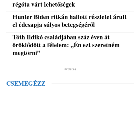
régóta várt lehetőségek
Hunter Biden ritkán hallott részletet árult
el édesapja súlyos betegségéről
Tóth Ildikó családjában száz éven át
öröklődött a félelem: „Én ezt szeretném
megtörni”
Hirdetés
CSEMEGÉZZ