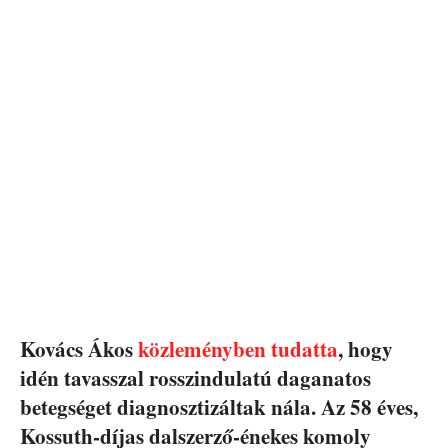
Kovács Ákos
közleményben tudatta
, hogy
idén tavasszal rosszindulatú daganatos
betegséget diagnosztizáltak nála. Az 58 éves,
Kossuth-díjas dalszerző-énekes komoly