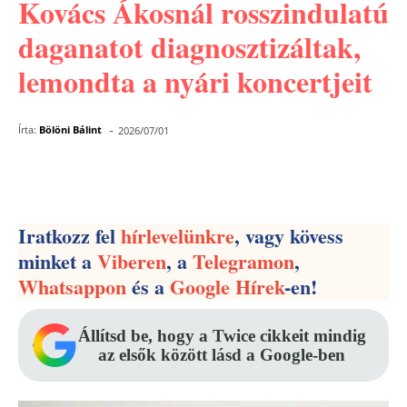
Kovács Ákosnál rosszindulatú
daganatot diagnosztizáltak,
lemondta a nyári koncertjeit
-
Írta:
Bölöni Bálint
2026/07/01
Facebook
Pinterest
WhatsApp
Iratkozz fel
hírlevelünkre
, vagy kövess
minket a
Viberen
, a
Telegramon
,
Whatsappon
és a
Google Hírek
-en!
Állítsd be, hogy a Twice cikkeit mindig
az elsők között lásd a Google-ben