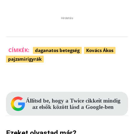
Hirdetés
CÍMKÉK:
daganatos betegség
Kovács Ákos
pajzsmirigyrák
Facebook
Pinterest
WhatsApp
Állítsd be, hogy a Twice cikkeit mindig
az elsők között lásd a Google-ben
Ezeket olvastad már?