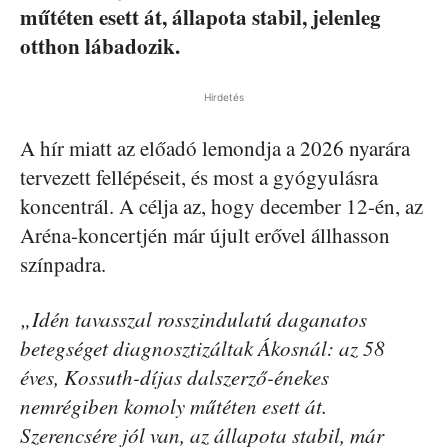
műtéten esett át, állapota stabil, jelenleg
otthon lábadozik.
Hirdetés
A hír miatt az előadó lemondja a 2026 nyarára
tervezett fellépéseit, és most a gyógyulásra
koncentrál. A célja az, hogy december 12-én, az
Aréna-koncertjén már újult erővel állhasson
színpadra.
„Idén tavasszal rosszindulatú daganatos
betegséget diagnosztizáltak Ákosnál: az 58
éves, Kossuth-díjas dalszerző-énekes
nemrégiben komoly műtéten esett át.
Szerencsére jól van, az állapota stabil, már