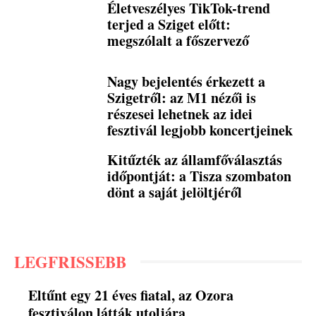
Életveszélyes TikTok-trend
terjed a Sziget előtt:
megszólalt a főszervező
Nagy bejelentés érkezett a
Szigetről: az M1 nézői is
részesei lehetnek az idei
fesztivál legjobb koncertjeinek
Kitűzték az államfőválasztás
időpontját: a Tisza szombaton
dönt a saját jelöltjéről
LEGFRISSEBB
Eltűnt egy 21 éves fiatal, az Ozora
fesztiválon látták utoljára