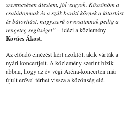
szerencsésen átestem, jól vagyok. Köszönöm a
családomnak és a szűk baráti körnek a kitartást
és bátorítást, nagyszerű orvosaimnak pedig a
rengeteg segítséget”
– idézi a közlemény
Kovács Ákost
.
Az előadó elnézést kért azoktól, akik várták a
nyári koncertjeit. A közlemény szerint bízik
abban, hogy az év végi Aréna-koncerten már
újult erővel térhet vissza a közönség elé.