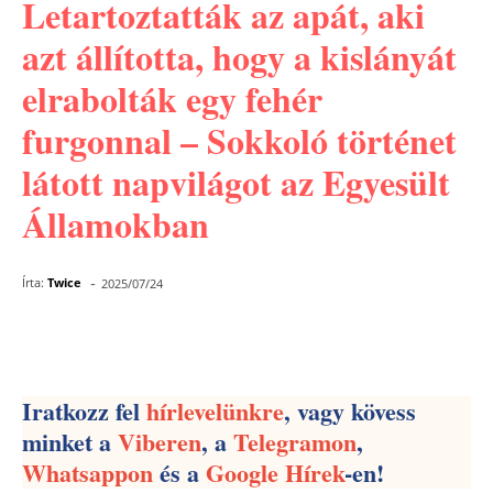
Letartoztatták az apát, aki
azt állította, hogy a kislányát
elrabolták egy fehér
furgonnal – Sokkoló történet
látott napvilágot az Egyesült
Államokban
-
Írta:
Twice
2025/07/24
Facebook
Pinterest
WhatsApp
Iratkozz fel
hírlevelünkre
, vagy kövess
minket a
Viberen
, a
Telegramon
,
Whatsappon
és a
Google Hírek
-en!