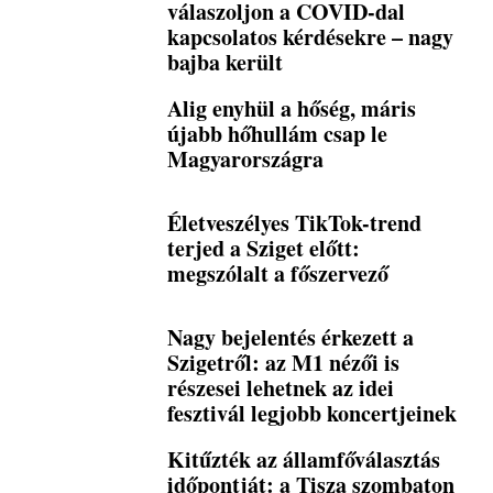
válaszoljon a COVID-dal
kapcsolatos kérdésekre – nagy
bajba került
Alig enyhül a hőség, máris
újabb hőhullám csap le
Magyarországra
Életveszélyes TikTok-trend
terjed a Sziget előtt:
megszólalt a főszervező
Nagy bejelentés érkezett a
Szigetről: az M1 nézői is
részesei lehetnek az idei
fesztivál legjobb koncertjeinek
Kitűzték az államfőválasztás
időpontját: a Tisza szombaton