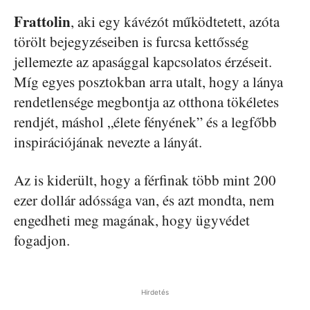
Frattolin
, aki egy kávézót működtetett, azóta
törölt bejegyzéseiben is furcsa kettősség
jellemezte az apasággal kapcsolatos érzéseit.
Míg egyes posztokban arra utalt, hogy a lánya
rendetlensége megbontja az otthona tökéletes
rendjét, máshol „élete fényének” és a legfőbb
inspirációjának nevezte a lányát.
Az is kiderült, hogy a férfinak több mint 200
ezer dollár adóssága van, és azt mondta, nem
engedheti meg magának, hogy ügyvédet
fogadjon.
Hirdetés