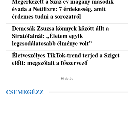
Megérkezett a Száz év magány második
évada a Netflixre: 7 érdekesség, amit
érdemes tudni a sorozatról
Demcsák Zsuzsa könnyek között állt a
Siratófalnál: „Életem egyik
legcsodálatosabb élménye volt”
Életveszélyes TikTok-trend terjed a Sziget
előtt: megszólalt a főszervező
Hirdetés
CSEMEGÉZZ