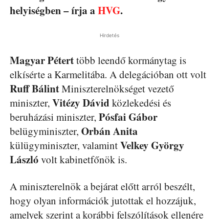
helyiségben – írja a
HVG
.
Hirdetés
Magyar Pétert
több leendő kormánytag is
elkísérte a Karmelitába. A delegációban ott volt
Ruff Bálint
Miniszterelnökséget vezető
Vitézy Dávid
miniszter,
közlekedési és
Pósfai Gábor
beruházási miniszter,
Orbán Anita
belügyminiszter,
Velkey György
külügyminiszter, valamint
László
volt kabinetfőnök is.
A miniszterelnök a bejárat előtt arról beszélt,
hogy olyan információk jutottak el hozzájuk,
amelyek szerint a korábbi felszólítások ellenére