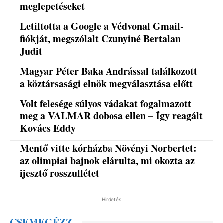
meglepetéseket
Letiltotta a Google a Védvonal Gmail-
fiókját, megszólalt Czunyiné Bertalan
Judit
Magyar Péter Baka Andrással találkozott
a köztársasági elnök megválasztása előtt
Volt felesége súlyos vádakat fogalmazott
meg a VALMAR dobosa ellen – Így reagált
Kovács Eddy
Mentő vitte kórházba Növényi Norbertet:
az olimpiai bajnok elárulta, mi okozta az
ijesztő rosszullétet
Hirdetés
CSEMEGÉZZ