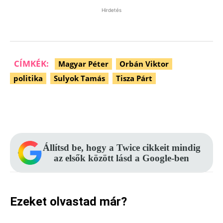
Hirdetés
CÍMKÉK:
Magyar Péter
Orbán Viktor
politika
Sulyok Tamás
Tisza Párt
Facebook
Pinterest
WhatsApp
Állítsd be, hogy a Twice cikkeit mindig
az elsők között lásd a Google-ben
Ezeket olvastad már?