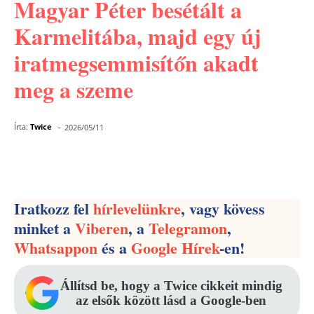
Magyar Péter besétált a
Karmelitába, majd egy új
iratmegsemmisítőn akadt
meg a szeme
-
Írta:
Twice
2026/05/11
Facebook
Pinterest
WhatsApp
Iratkozz fel
hírlevelünkre
, vagy kövess
minket a
Viberen
, a
Telegramon
,
Whatsappon
és a
Google Hírek
-en!
Állítsd be, hogy a Twice cikkeit mindig
az elsők között lásd a Google-ben