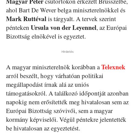
Magyar Péter
csütörtökön érkezett Brüsszelbe,
ahol Bart De Wever belga miniszterelnökkel és
Mark Ruttéval
is tárgyalt. A tervek szerint
Ursula von der Leyennel
pénteken
, az Európai
Bizottság elnökével is egyeztet.
Hirdetés
Telexnek
A magyar miniszterelnök korábban a
arról beszélt, hogy várhatóan politikai
megállapodást írnak alá az uniós
támogatásokról. A találkozó időpontját azonban
napokig nem erősítették meg hivatalosan sem az
Európai Bizottság szóvivői, sem a magyar
kormány képviselői. Végül péntekre jelentették
be hivatalosan az egyeztetést.