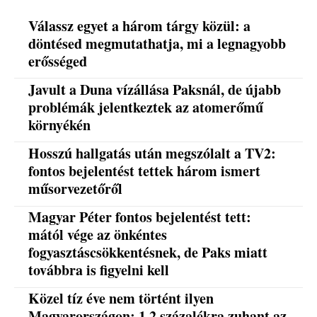
Válassz egyet a három tárgy közül: a
döntésed megmutathatja, mi a legnagyobb
erősséged
Javult a Duna vízállása Paksnál, de újabb
problémák jelentkeztek az atomerőmű
környékén
Hosszú hallgatás után megszólalt a TV2:
fontos bejelentést tettek három ismert
műsorvezetőről
Magyar Péter fontos bejelentést tett:
mától vége az önkéntes
fogyasztáscsökkentésnek, de Paks miatt
továbbra is figyelni kell
Közel tíz éve nem történt ilyen
Magyarországon: 1,2 százalékra zuhant az