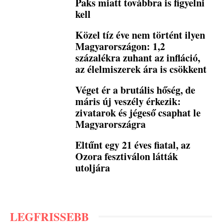
Paks miatt továbbra is figyelni
kell
Közel tíz éve nem történt ilyen
Magyarországon: 1,2
százalékra zuhant az infláció,
az élelmiszerek ára is csökkent
Véget ér a brutális hőség, de
máris új veszély érkezik:
zivatarok és jégeső csaphat le
Magyarországra
Eltűnt egy 21 éves fiatal, az
Ozora fesztiválon látták
utoljára
LEGFRISSEBB