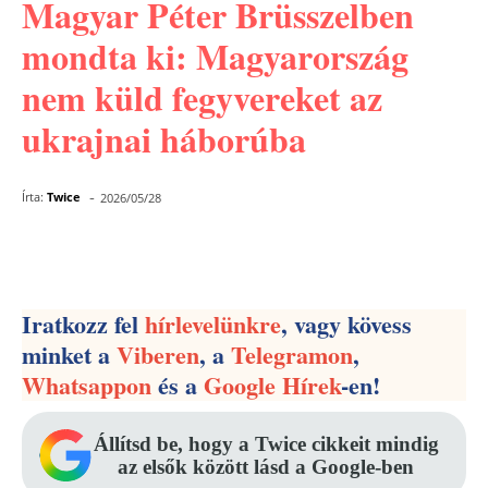
Magyar Péter Brüsszelben
mondta ki: Magyarország
nem küld fegyvereket az
ukrajnai háborúba
-
Írta:
Twice
2026/05/28
Facebook
Pinterest
WhatsApp
Iratkozz fel
hírlevelünkre
, vagy kövess
minket a
Viberen
, a
Telegramon
,
Whatsappon
és a
Google Hírek
-en!
Állítsd be, hogy a Twice cikkeit mindig
az elsők között lásd a Google-ben