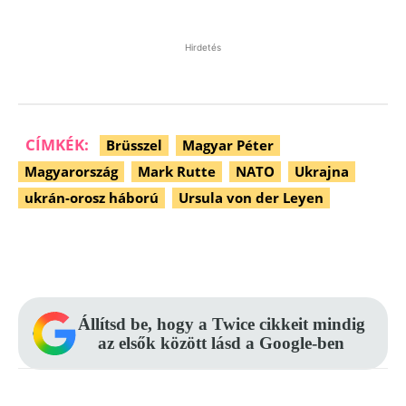
Hirdetés
CÍMKÉK:
Brüsszel
Magyar Péter
Magyarország
Mark Rutte
NATO
Ukrajna
ukrán-orosz háború
Ursula von der Leyen
Facebook
Pinterest
WhatsApp
Állítsd be, hogy a Twice cikkeit mindig
az elsők között lásd a Google-ben