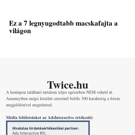
Ez a 7 legnyugodtabb macskafajta a
világon
Twice.hu
A honlapon található tartalom teljes egészében NEM vehető át.
Amennyiben mégis közölni szeretnél belőle 300 karakterig a forrás
megjelölésével megteheted.
Média felületeinket az AdsInteractive értékesíti: