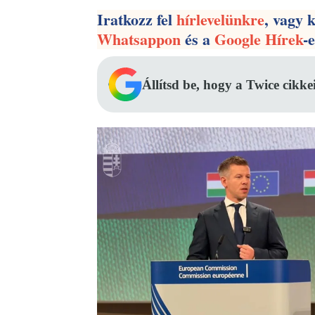
Iratkozz fel
hírlevelünkre
, vagy 
Whatsappon
és a
Google Hírek
-
Állítsd be, hogy a Twice cikke