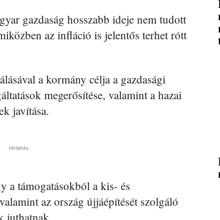
agyar gazdaság hosszabb ideje nem tudott
iközben az infláció is jelentős terhet rótt
.
álásával a kormány célja a gazdasági
áltatások megerősítése, valamint a hazai
k javítása.
Hirdetés
y a támogatásokból a kis- és
valamint az ország újjáépítését szolgáló
k juthatnak.