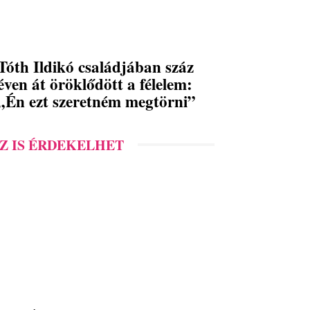
Tóth Ildikó családjában száz
éven át öröklődött a félelem:
„Én ezt szeretném megtörni”
Z IS ÉRDEKELHET