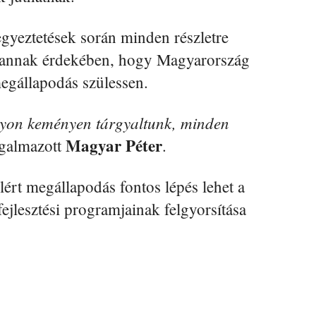
egyeztetések során minden részletre
ak annak érdekében, hogy Magyarország
egállapodás szülessen.
agyon keményen tárgyaltunk, minden
Magyar Péter
galmazott
.
lért megállapodás fontos lépés lehet a
fejlesztési programjainak felgyorsítása