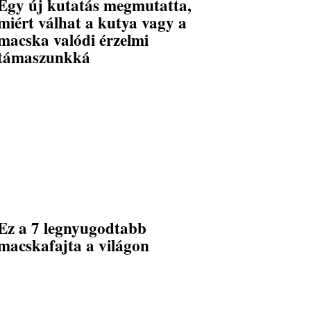
Egy új kutatás megmutatta,
miért válhat a kutya vagy a
macska valódi érzelmi
támaszunkká
Ez a 7 legnyugodtabb
macskafajta a világon