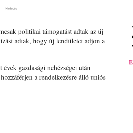
Hirdetés
mcsak politikai támogatást adtak az új
ást adtak, hogy új lendületet adjon a
E
lt évek gazdasági nehézségei után
hozzáférjen a rendelkezésre álló uniós