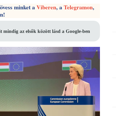
kövess minket a
Viberen
, a
Telegramon
,
en!
it mindig az elsők között lásd a Google-ben