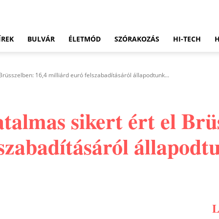
ÍREK
BULVÁR
ÉLETMÓD
SZÓRAKOZÁS
HI-TECH
Brüsszelben: 16,4 milliárd euró felszabadításáról állapodtunk...
almas sikert ért el Brü
lszabadításáról állapod
Pinterest
WhatsApp
Email