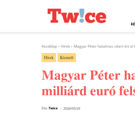
Twice.hu
H
Kezdőlap
Hírek
Magyar Péter hatalmas sikert ért el 
Hírek
Kiemelt
Magyar Péter hat
milliárd euró fe
-
Írta:
Twice
2026/05/29
Facebook
Megosztás