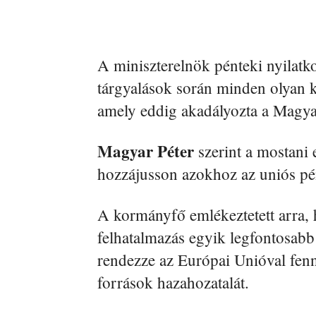
A miniszterelnök pénteki nyilatk
tárgyalások során minden olyan k
amely eddig akadályozta a Magya
Magyar Péter
szerint a mostani 
hozzájusson azokhoz az uniós pé
A kormányfő emlékeztetett arra, h
felhatalmazás egyik legfontosabb
rendezze az Európai Unióval fenná
források hazahozatalát.