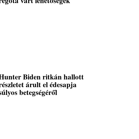
régóta várt lehetőségek
Hunter Biden ritkán hallott
részletet árult el édesapja
súlyos betegségéről