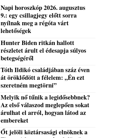
Napi horoszkóp 2026. augusztus
9.: egy csillagjegy előtt sorra
nyílnak meg a régóta várt
lehetőségek
Hunter Biden ritkán hallott
részletet árult el édesapja súlyos
betegségéről
Tóth Ildikó családjában száz éven
át öröklődött a félelem: „Én ezt
szeretném megtörni”
Melyik nő tűnik a legidősebbnek?
Az első válaszod meglepően sokat
árulhat el arról, hogyan látod az
embereket
Őt jelöli köztársasági elnöknek a