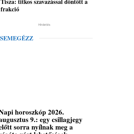
Tisza: titkos szavazással döntött a
frakció
Hirdetés
SEMEGÉZZ
Napi horoszkóp 2026.
augusztus 9.: egy csillagjegy
előtt sorra nyílnak meg a