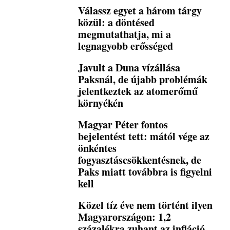
Válassz egyet a három tárgy
közül: a döntésed
megmutathatja, mi a
legnagyobb erősséged
Javult a Duna vízállása
Paksnál, de újabb problémák
jelentkeztek az atomerőmű
környékén
Magyar Péter fontos
bejelentést tett: mától vége az
önkéntes
fogyasztáscsökkentésnek, de
Paks miatt továbbra is figyelni
kell
Közel tíz éve nem történt ilyen
Magyarországon: 1,2
százalékra zuhant az infláció,