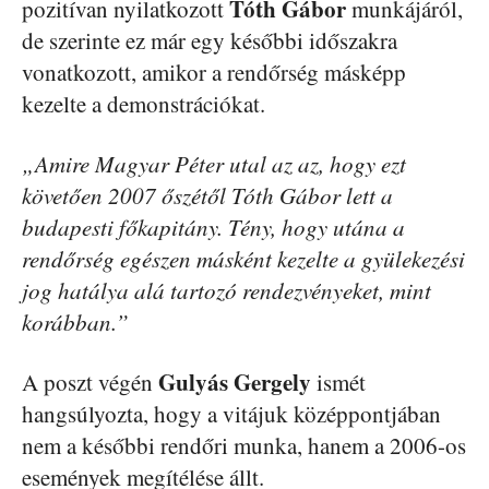
Tóth Gábor
pozitívan nyilatkozott
munkájáról,
de szerinte ez már egy későbbi időszakra
vonatkozott, amikor a rendőrség másképp
kezelte a demonstrációkat.
„Amire Magyar Péter utal az az, hogy ezt
követően 2007 őszétől Tóth Gábor lett a
budapesti főkapitány. Tény, hogy utána a
rendőrség egészen másként kezelte a gyülekezési
jog hatálya alá tartozó rendezvényeket, mint
korábban.”
Gulyás Gergely
A poszt végén
ismét
hangsúlyozta, hogy a vitájuk középpontjában
nem a későbbi rendőri munka, hanem a 2006-os
események megítélése állt.