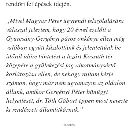
rendőri fellépések idején.
„Mivel Magyar Péter ügyrendi felszólalására
válaszul jeleztem, hogy 20 évvel ezelőtt a
Gyurcsány-Gergényi páros önkénye ellen még
valóban együtt küzdöttünk és jelentettünk be
időről időre tüntetést a lezárt Kossuth tér
közepére a gyülekezési jog alkotmánysértő
korlátozása ellen, de nehogy rajtam kérje
számon, hogy már nem ugyanazon az oldalon
állunk, amikor Gergényi Péter bűnügyi
helyettesét, dr. Tóth Gábort éppen most nevezte
ki rendészeti államtitkárnak.”
Hirdetés