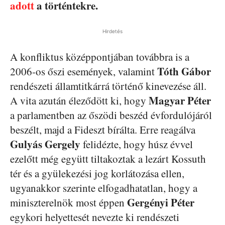
adott
a történtekre.
Hirdetés
A konfliktus középpontjában továbbra is a
Tóth Gábor
2006-os őszi események, valamint
rendészeti államtitkárrá történő kinevezése áll.
Magyar Péter
A vita azután éleződött ki, hogy
a parlamentben az őszödi beszéd évfordulójáról
beszélt, majd a Fideszt bírálta. Erre reagálva
Gulyás Gergely
felidézte, hogy húsz évvel
ezelőtt még együtt tiltakoztak a lezárt Kossuth
tér és a gyülekezési jog korlátozása ellen,
ugyanakkor szerinte elfogadhatatlan, hogy a
Gergényi Péter
miniszterelnök most éppen
egykori helyettesét nevezte ki rendészeti