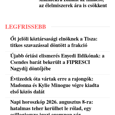
az élelmiszerek ára is csökkent
LEGFRISSEBB
Őt jelöli köztársasági elnöknek a Tisza:
titkos szavazással döntött a frakció
Újabb óriási elismerés Enyedi Ildikónak: a
Csendes barát bekerült a FIPRESCI
Nagydíj döntőjébe
Évtizedek óta vártak erre a rajongók:
Madonna és Kylie Minogue végre kiadta
első közös dalát
Napi horoszkóp 2026. augusztus 8-ra:
hatalmas teher kerülhet le rólad, egy
csillagjegyre igazi aranynap vár