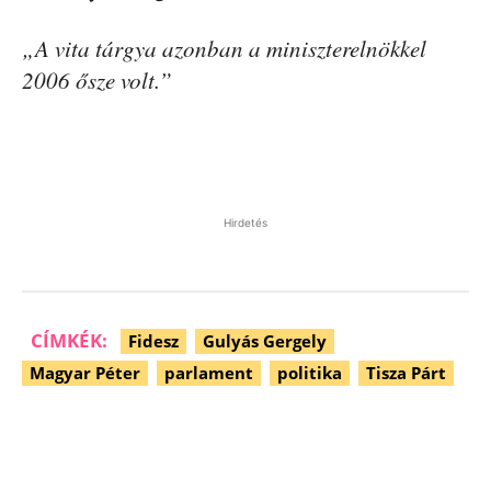
„A vita tárgya azonban a miniszterelnökkel
2006 ősze volt.”
Hirdetés
CÍMKÉK:
Fidesz
Gulyás Gergely
Magyar Péter
parlament
politika
Tisza Párt
Facebook
Pinterest
WhatsApp