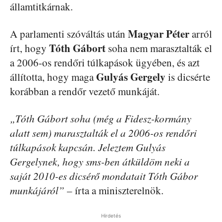
államtitkárnak.
Magyar Péter
A parlamenti szóváltás után
arról
Tóth Gábort
írt, hogy
soha nem marasztalták el
a 2006-os rendőri túlkapások ügyében, és azt
Gulyás Gergely
állította, hogy maga
is dicsérte
korábban a rendőr vezető munkáját.
„Tóth Gábort soha (még a Fidesz-kormány
alatt sem) marasztalták el a 2006-os rendőri
túlkapások kapcsán. Jeleztem Gulyás
Gergelynek, hogy sms-ben átküldöm neki a
saját 2010-es dicsérő mondatait Tóth Gábor
munkájáról”
– írta a miniszterelnök.
Hirdetés