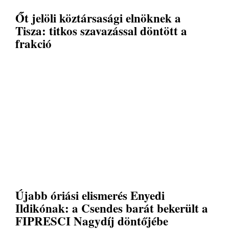
Őt jelöli köztársasági elnöknek a
Tisza: titkos szavazással döntött a
frakció
Újabb óriási elismerés Enyedi
Ildikónak: a Csendes barát bekerült a
FIPRESCI Nagydíj döntőjébe