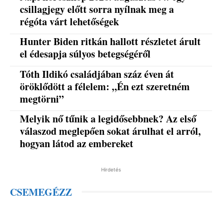
csillagjegy előtt sorra nyílnak meg a
régóta várt lehetőségek
Hunter Biden ritkán hallott részletet árult
el édesapja súlyos betegségéről
Tóth Ildikó családjában száz éven át
öröklődött a félelem: „Én ezt szeretném
megtörni”
Melyik nő tűnik a legidősebbnek? Az első
válaszod meglepően sokat árulhat el arról,
hogyan látod az embereket
Hirdetés
CSEMEGÉZZ