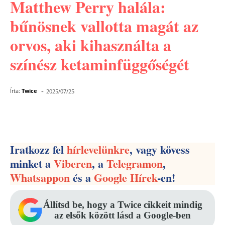
Matthew Perry halála:
bűnösnek vallotta magát az
orvos, aki kihasználta a
színész ketaminfüggőségét
-
Írta:
Twice
2025/07/25
Facebook
Pinterest
WhatsApp
Iratkozz fel
hírlevelünkre
, vagy kövess
minket a
Viberen
, a
Telegramon
,
Whatsappon
és a
Google Hírek
-en!
Állítsd be, hogy a Twice cikkeit mindig
az elsők között lásd a Google-ben