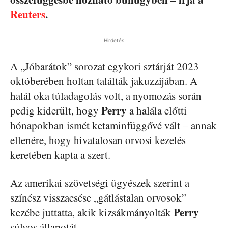
Reuters
.
Hirdetés
A „Jóbarátok” sorozat egykori sztárját 2023
októberében holtan találták jakuzzijában. A
halál oka túladagolás volt, a nyomozás során
Perry
pedig kiderült, hogy
a halála előtti
hónapokban ismét ketaminfüggővé vált – annak
ellenére, hogy hivatalosan orvosi kezelés
keretében kapta a szert.
Az amerikai szövetségi ügyészek szerint a
színész visszaesése „gátlástalan orvosok”
Perry
kezébe juttatta, akik kizsákmányolták
súlyos állapotát.