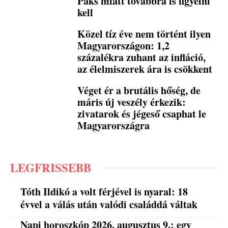
Paks miatt továbbra is figyelni
kell
Közel tíz éve nem történt ilyen
Magyarországon: 1,2
százalékra zuhant az infláció,
az élelmiszerek ára is csökkent
Véget ér a brutális hőség, de
máris új veszély érkezik:
zivatarok és jégeső csaphat le
Magyarországra
LEGFRISSEBB
Tóth Ildikó a volt férjével is nyaral: 18
évvel a válás után valódi családdá váltak
Napi horoszkóp 2026. augusztus 9.: egy