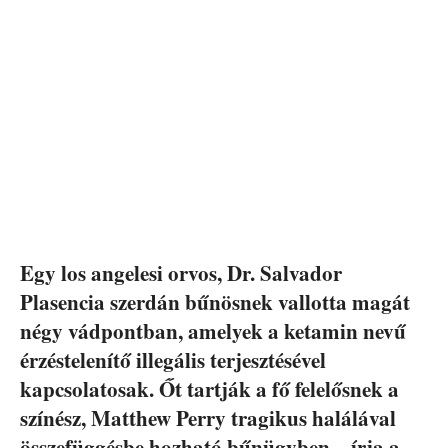
Egy los angelesi orvos, Dr. Salvador
Plasencia szerdán bűnösnek vallotta magát
négy vádpontban, amelyek a ketamin nevű
érzéstelenítő illegális terjesztésével
kapcsolatosak. Őt tartják a fő felelősnek a
színész, Matthew Perry tragikus halálával
összefüggésbe hozható bűnügyben – írja a