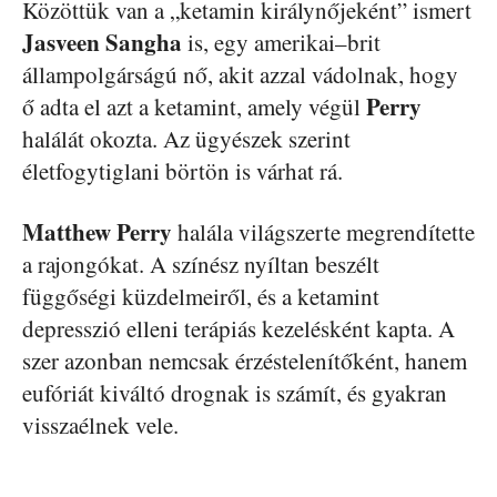
Közöttük van a „ketamin királynőjeként” ismert
Jasveen Sangha
is, egy amerikai–brit
állampolgárságú nő, akit azzal vádolnak, hogy
Perry
ő adta el azt a ketamint, amely végül
halálát okozta. Az ügyészek szerint
életfogytiglani börtön is várhat rá.
Matthew Perry
halála világszerte megrendítette
a rajongókat. A színész nyíltan beszélt
függőségi küzdelmeiről, és a ketamint
depresszió elleni terápiás kezelésként kapta. A
szer azonban nemcsak érzéstelenítőként, hanem
eufóriát kiváltó drognak is számít, és gyakran
visszaélnek vele.