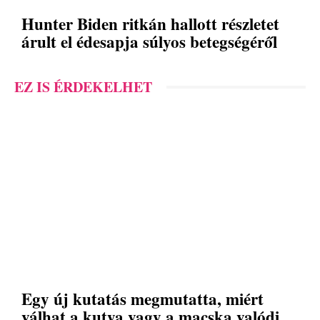
Hunter Biden ritkán hallott részletet
árult el édesapja súlyos betegségéről
EZ IS ÉRDEKELHET
Egy új kutatás megmutatta, miért
válhat a kutya vagy a macska valódi