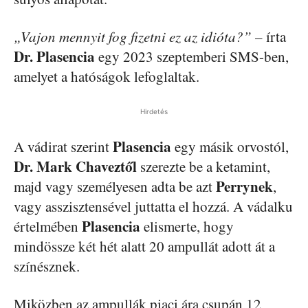
„Vajon mennyit fog fizetni ez az idióta?”
– írta
Dr. Plasencia
egy 2023 szeptemberi SMS-ben,
amelyet a hatóságok lefoglaltak.
Hirdetés
Plasencia
A vádirat szerint
egy másik orvostól,
Dr. Mark Chaveztől
szerezte be a ketamint,
Perrynek
majd vagy személyesen adta be azt
,
vagy asszisztensével juttatta el hozzá. A vádalku
Plasencia
értelmében
elismerte, hogy
mindössze két hét alatt 20 ampullát adott át a
színésznek.
Miközben az ampullák piaci ára csupán 12