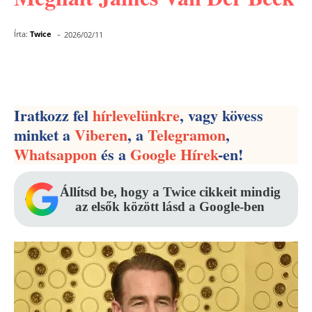
-
Írta:
Twice
2026/02/11
Facebook
Pinterest
WhatsApp
Iratkozz fel
hírlevelünkre
, vagy kövess
minket a
Viberen
, a
Telegramon
,
Whatsappon
és a
Google Hírek
-en!
Állítsd be, hogy a Twice cikkeit mindig
az elsők között lásd a Google-ben