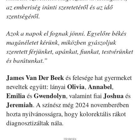
az emberiség iránti szeretetéről és az idő
szentségéről.
Azok a napok el fognak jönni. Egyelőre békés
magánéletet kérünk, miközben gyászoljuk
szeretett férjünket, apánkat, fiunkat, testvérünket
és barátunkat.”
James Van Der Beek
és felesége hat gyermeket
Olivia
Annabel
neveltek együtt: lányai
,
,
Emilia
Gwendolyn
Joshua
és
, valamint fiai
és
Jeremiah
. A színész még 2024 novemberében
hozta nyilvánosságra, hogy kolorektális rákot
diagnosztizáltak nála.
Hirdetés