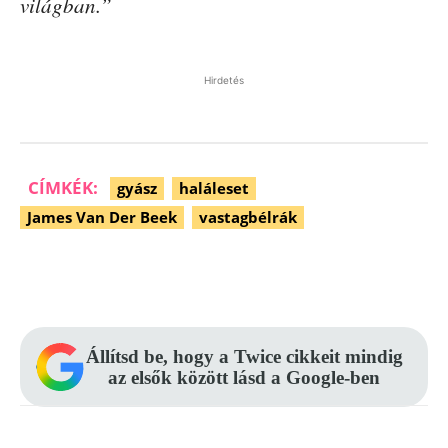
világban.”
Hirdetés
CÍMKÉK:
gyász
haláleset
James Van Der Beek
vastagbélrák
Facebook
Pinterest
WhatsApp
Állítsd be, hogy a Twice cikkeit mindig
az elsők között lásd a Google-ben