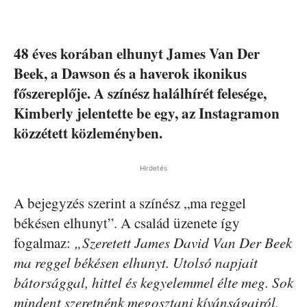
48 éves korában elhunyt James Van Der
Beek, a Dawson és a haverok ikonikus
főszereplője. A színész halálhírét felesége,
Kimberly jelentette be egy, az Instagramon
közzétett közleményben.
Hirdetés
A bejegyzés szerint a színész „ma reggel
békésen elhunyt”. A család üzenete így
fogalmaz:
„Szeretett James David Van Der Beek
ma reggel békésen elhunyt. Utolsó napjait
bátorsággal, hittel és kegyelemmel élte meg. Sok
mindent szeretnénk megosztani kívánságairól,