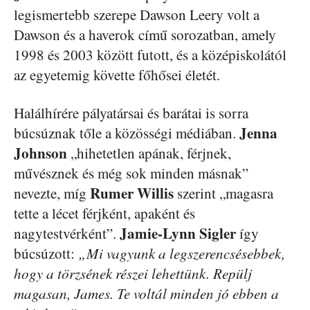
legismertebb szerepe Dawson Leery volt a
Dawson és a haverok című sorozatban, amely
1998 és 2003 között futott, és a középiskolától
az egyetemig követte főhősei életét.
Halálhírére pályatársai és barátai is sorra
Jenna
búcsúznak tőle a közösségi médiában.
Johnson
„hihetetlen apának, férjnek,
művésznek és még sok minden másnak”
Rumer Willis
nevezte, míg
szerint „magasra
tette a lécet férjként, apaként és
Jamie-Lynn Sigler
nagytestvérként”.
így
búcsúzott:
„Mi vagyunk a legszerencsésebbek,
hogy a törzsének részei lehettünk. Repülj
magasan, James. Te voltál minden jó ebben a