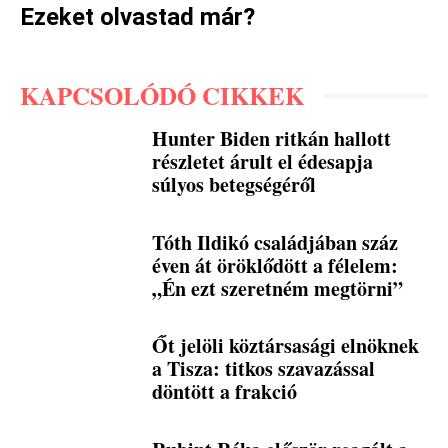
Ezeket olvastad már?
KAPCSOLÓDÓ CIKKEK
Hunter Biden ritkán hallott
részletet árult el édesapja
súlyos betegségéről
Tóth Ildikó családjában száz
éven át öröklődött a félelem:
„Én ezt szeretném megtörni”
Őt jelöli köztársasági elnöknek
a Tisza: titkos szavazással
döntött a frakció