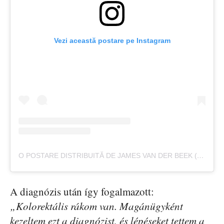
Vezi această postare pe Instagram
O POSTARE DISTRIBUITĂ DE JAMES VAN DER BEEK (@VANDERJAMES)
A diagnózis után így fogalmazott:
„Kolorektális rákom van. Magánügyként
kezeltem ezt a diagnózist, és lépéseket tettem a