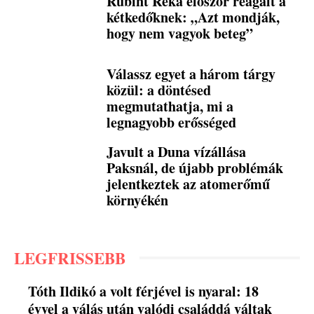
Rubint Réka először reagált a
kétkedőknek: „Azt mondják,
hogy nem vagyok beteg”
Válassz egyet a három tárgy
közül: a döntésed
megmutathatja, mi a
legnagyobb erősséged
Javult a Duna vízállása
Paksnál, de újabb problémák
jelentkeztek az atomerőmű
környékén
LEGFRISSEBB
Tóth Ildikó a volt férjével is nyaral: 18
évvel a válás után valódi családdá váltak