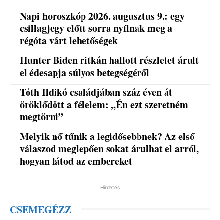
Napi horoszkóp 2026. augusztus 9.: egy
csillagjegy előtt sorra nyílnak meg a
régóta várt lehetőségek
Hunter Biden ritkán hallott részletet árult
el édesapja súlyos betegségéről
Tóth Ildikó családjában száz éven át
öröklődött a félelem: „Én ezt szeretném
megtörni”
Melyik nő tűnik a legidősebbnek? Az első
válaszod meglepően sokat árulhat el arról,
hogyan látod az embereket
Hirdetés
CSEMEGÉZZ