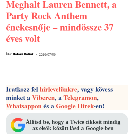
Meghalt Lauren Bennett, a
Party Rock Anthem
énekesnője – mindössze 37
éves volt
-
Írta:
Bölöni Bálint
2026/07/06
Facebook
Pinterest
WhatsApp
Iratkozz fel
hírlevelünkre
, vagy kövess
minket a
Viberen
, a
Telegramon
,
Whatsappon
és a
Google Hírek
-en!
Állítsd be, hogy a Twice cikkeit mindig
az elsők között lásd a Google-ben