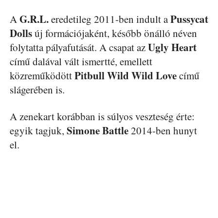
G.R.L.
Pussycat
A
eredetileg 2011-ben indult a
Dolls
új formációjaként, később önálló néven
Ugly Heart
folytatta pályafutását. A csapat az
című dalával vált ismertté, emellett
Pitbull
Wild Wild Love
közreműködött
című
slágerében is.
A zenekart korábban is súlyos veszteség érte:
Simone Battle
egyik tagjuk,
2014-ben hunyt
el.