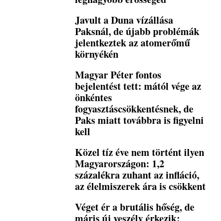
Javult a Duna vízállása
Paksnál, de újabb problémák
jelentkeztek az atomerőmű
környékén
Magyar Péter fontos
bejelentést tett: mától vége az
önkéntes
fogyasztáscsökkentésnek, de
Paks miatt továbbra is figyelni
kell
Közel tíz éve nem történt ilyen
Magyarországon: 1,2
százalékra zuhant az infláció,
az élelmiszerek ára is csökkent
Véget ér a brutális hőség, de
máris új veszély érkezik: