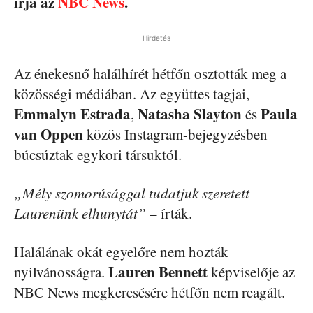
írja az
NBC News
.
Hirdetés
Az énekesnő halálhírét hétfőn osztották meg a
közösségi médiában. Az együttes tagjai,
Emmalyn Estrada
Natasha Slayton
Paula
,
és
van Oppen
közös Instagram-bejegyzésben
búcsúztak egykori társuktól.
„Mély szomorúsággal tudatjuk szeretett
Laurenünk elhunytát”
– írták.
Halálának okát egyelőre nem hozták
Lauren Bennett
nyilvánosságra.
képviselője az
NBC News megkeresésére hétfőn nem reagált.