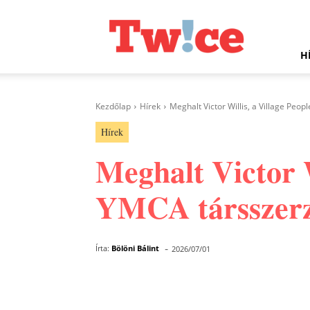
Twice.hu
H
Kezdőlap
Hírek
Meghalt Victor Willis, a Village Peo
Hírek
Meghalt Victor W
YMCA társszerz
-
Írta:
Bölöni Bálint
2026/07/01
Facebook
Megosztás