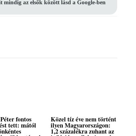
it mindig az elsők között lásd a Google-ben
Péter fontos
Közel tíz éve nem történt
ést tett: mától
ilyen Magyarországon:
önkéntes
1,2 százalékra zuhant az