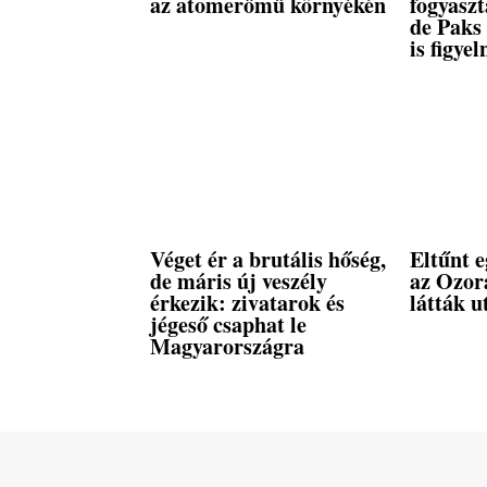
az atomerőmű környékén
fogyasz
de Paks
is figyel
Véget ér a brutális hőség,
Eltűnt e
de máris új veszély
az Ozora
érkezik: zivatarok és
látták u
jégeső csaphat le
Magyarországra