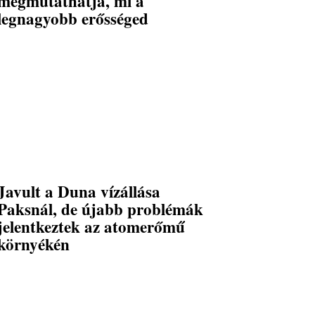
megmutathatja, mi a
legnagyobb erősséged
Javult a Duna vízállása
Paksnál, de újabb problémák
jelentkeztek az atomerőmű
környékén