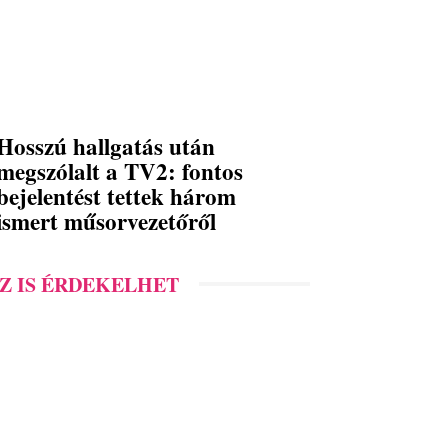
Hosszú hallgatás után
megszólalt a TV2: fontos
bejelentést tettek három
ismert műsorvezetőről
Z IS ÉRDEKELHET