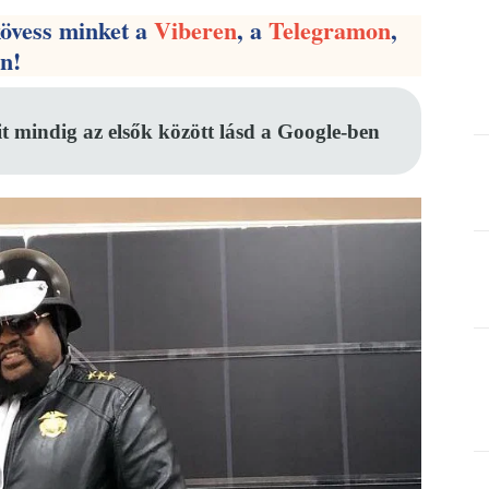
kövess minket a
Viberen
, a
Telegramon
,
en!
it mindig az elsők között lásd a Google-ben