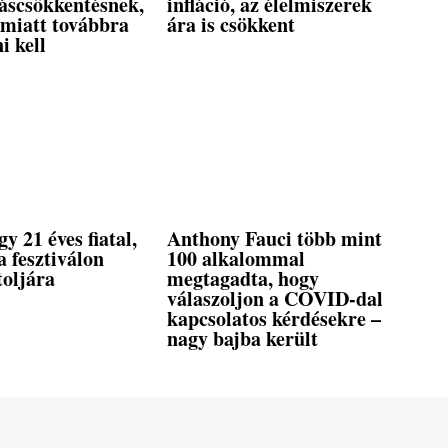
táscsökkentésnek,
infláció, az élelmiszerek
 miatt továbbra
ára is csökkent
ni kell
gy 21 éves fiatal,
Anthony Fauci több mint
 fesztiválon
100 alkalommal
toljára
megtagadta, hogy
válaszoljon a COVID-dal
kapcsolatos kérdésekre –
nagy bajba került