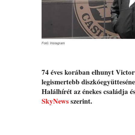
Fotó: Instagram
74 éves korában elhunyt Victor 
legismertebb diszkóegyüttesének
Halálhírét az énekes családja é
SkyNews
szerint.