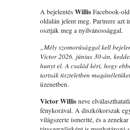
Willis
A bejelentés
Facebook-olda
oldalán jelent meg. Partnere azt 
osztják meg a nyilvánossággal.
„Mély szomorúsággal kell bejel
Victor 2026. június 30-án, kedde
hunyt el. A család kéri, hogy ebb
tartsák tiszteletben magánéletüke
üzenetben.
Victor Willis
neve elválaszthatatl
fénykorával. A diszkókorszak egy
világszerte ismertté, és a zenek
társszerzőjeként is meghatározó s