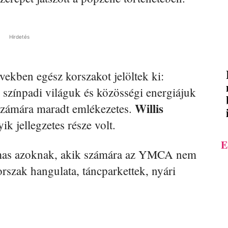
Hirdetés
vekben egész korszakot jelöltek ki:
színpadi világuk és közösségi energiájuk
Willis
 számára maradt emlékezetes.
k jellegzetes része volt.
E
lmas azoknak, akik számára az YMCA nem
rszak hangulata, táncparkettek, nyári