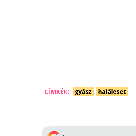
CÍMKÉK:
gyász
haláleset
Facebook
Megosztás