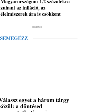
Magyarországon: 1,2 százalékra
zuhant az infláció, az
élelmiszerek ára is csökkent
Hirdetés
SEMEGÉZZ
Válassz egyet a három tárgy
közül: a döntésed