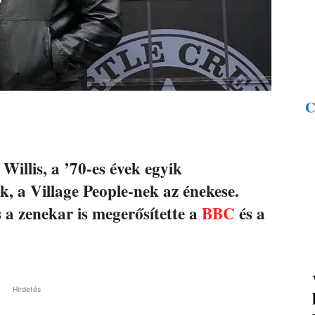
C
Willis, a ’70-es évek egyik
, a Village People-nek az énekese.
s a zenekar is megerősítette a
BBC
és a
Hirdetés