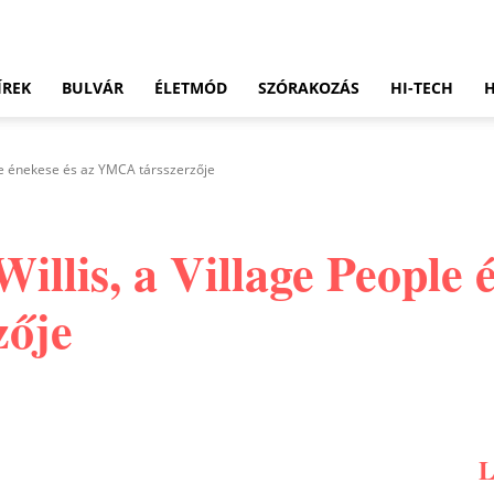
ÍREK
BULVÁR
ÉLETMÓD
SZÓRAKOZÁS
HI-TECH
ple énekese és az YMCA társszerzője
illis, a Village People 
ője
Pinterest
WhatsApp
Email