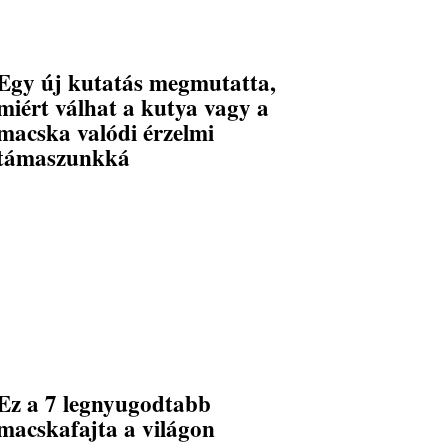
Egy új kutatás megmutatta,
miért válhat a kutya vagy a
macska valódi érzelmi
támaszunkká
Ez a 7 legnyugodtabb
macskafajta a világon