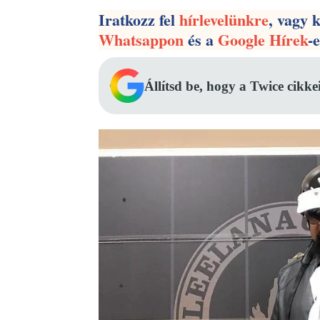
Iratkozz fel
hírlevelünkre
, vagy 
Whatsappon
és a
Google Hírek
-
Állítsd be, hogy a Twice cikke