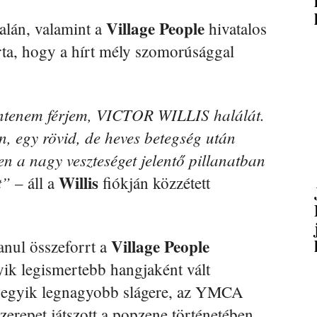
Village People
lán, valamint a
hivatalos
írta, hogy a hírt mély szomorúsággal
entenem férjem, VICTOR WILLIS halálát.
n, egy rövid, de heves betegség után
en a nagy veszteséget jelentő pillanatban
Willis
t”
– áll a
fiókján közzétett
Village People
anul összeforrt a
ik legismertebb hangjaként vált
ar egyik legnagyobb slágere, az YMCA
zerepet játszott a popzene történetében.