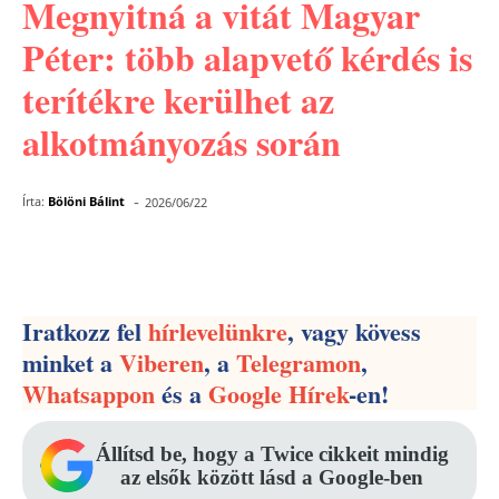
Megnyitná a vitát Magyar
Péter: több alapvető kérdés is
terítékre kerülhet az
alkotmányozás során
-
Írta:
Bölöni Bálint
2026/06/22
Facebook
Pinterest
WhatsApp
Iratkozz fel
hírlevelünkre
, vagy kövess
minket a
Viberen
, a
Telegramon
,
Whatsappon
és a
Google Hírek
-en!
Állítsd be, hogy a Twice cikkeit mindig
az elsők között lásd a Google-ben