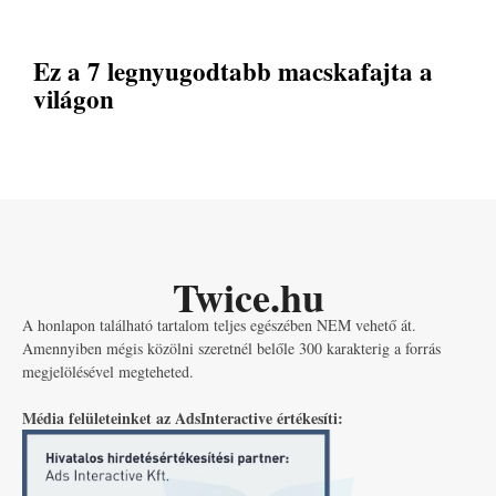
Ez a 7 legnyugodtabb macskafajta a
világon
Twice.hu
A honlapon található tartalom teljes egészében NEM vehető át.
Amennyiben mégis közölni szeretnél belőle 300 karakterig a forrás
megjelölésével megteheted.
Média felületeinket az AdsInteractive értékesíti: