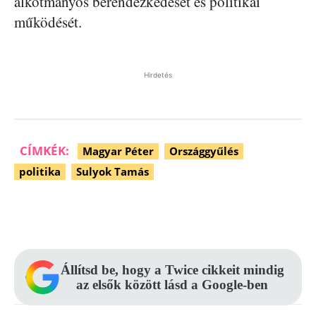
alkotmányos berendezkedését és politikai
működését.
Hirdetés
CÍMKÉK:
Magyar Péter
Országgyűlés
politika
Sulyok Tamás
Facebook
Pinterest
WhatsApp
Állítsd be, hogy a Twice cikkeit mindig
az elsők között lásd a Google-ben