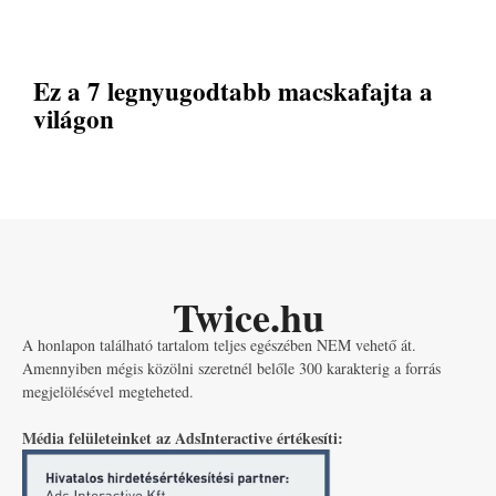
Ez a 7 legnyugodtabb macskafajta a
világon
Twice.hu
A honlapon található tartalom teljes egészében NEM vehető át.
Amennyiben mégis közölni szeretnél belőle 300 karakterig a forrás
megjelölésével megteheted.
Média felületeinket az AdsInteractive értékesíti: