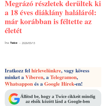
Megrázó részletek derültek ki
a 18 éves diáklány haláláról:
már korábban is féltette az
életét
-
Írta:
Twice
2026/05/13
Facebook
Pinterest
WhatsApp
Iratkozz fel
hírlevelünkre
, vagy kövess
minket a
Viberen
, a
Telegramon
,
Whatsappon
és a
Google Hírek
-en!
Állítsd be, hogy a Twice cikkeit mindig
az elsők között lásd a Google-ben