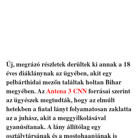
Új, megrázó részletek derültek ki annak a 18
éves diáklánynak az ügyében, akit egy
pelbárthidai mezőn találtak holtan Bihar
megyében. Az
Antena 3 CNN
forrásai szerint
az ügyészek megtudták, hogy az elmúlt
hetekben a fiatal lányt folyamatosan zaklatta
az a juhász, akit a meggyilkolásával
gyanúsítanak. A lány állítólag egy
osztálytársának és a mostohaapjának is