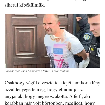
sikerül kibékülniük.
Bóné József-Zsolt beismerte a tettét – Fotó: YouTube
Csakhogy végül elvesztette a fejét, amikor a lány
azzal fenyegette meg, hogy elmondja az
anyjának, hogy megerőszakolta. A férfi, aki
korábban már volt börtönben, megijedt, hogy