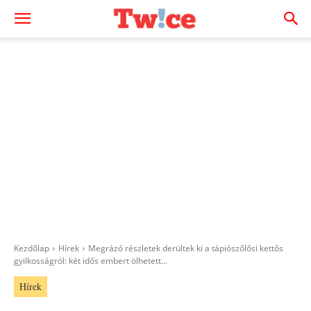
Kezdőlap
Hírek
Megrázó részletek derültek ki a tápiószőlősi kettős
gyilkosságról: két idős embert ölhetett...
Hírek