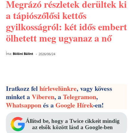
Megrázó részletek derültek ki
a tápiószőlősi kettős
gyilkosságról: két idős embert
ölhetett meg ugyanaz a nő
-
Írta:
Bölöni Bálint
2026/06/24
Facebook
Pinterest
WhatsApp
Iratkozz fel
hírlevelünkre
, vagy kövess
minket a
Viberen
, a
Telegramon
,
Whatsappon
és a
Google Hírek
-en!
Állítsd be, hogy a Twice cikkeit mindig
az elsők között lásd a Google-ben