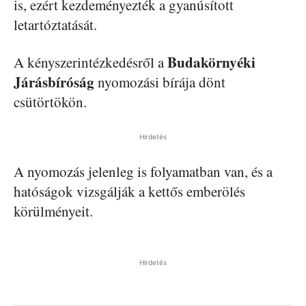
is, ezért kezdeményezték a gyanúsított
letartóztatását.
Budakörnyéki
A kényszerintézkedésről a
Járásbíróság
nyomozási bírája dönt
csütörtökön.
Hirdetés
A nyomozás jelenleg is folyamatban van, és a
hatóságok vizsgálják a kettős emberölés
körülményeit.
Hirdetés