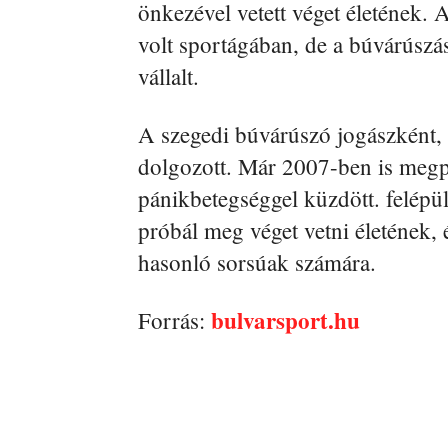
önkezével vetett véget életének. 
volt sportágában, de a búvárúszás
vállalt.
A szegedi búvárúszó jogászként, 
dolgozott. Már 2007-ben is megpr
pánikbetegséggel küzdött. felépü
próbál meg véget vetni életének, 
hasonló sorsúak számára.
bulvarsport.hu
Forrás: