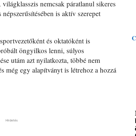
A világklasszis nemcsak páratlanul sikeres
 népszerűsítésében is aktív szerepet
C
sportvezetőként és oktatóként is
óbált öngyilkos lenni, súlyos
lése utám azt nyilatkozta, többé nem
és még egy alapítványt is létrehoz a hozzá
Hirdetés