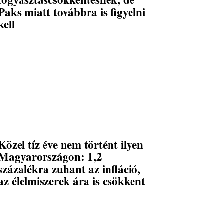
Paks miatt továbbra is figyelni
kell
Közel tíz éve nem történt ilyen
Magyarországon: 1,2
százalékra zuhant az infláció,
az élelmiszerek ára is csökkent