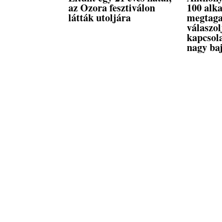
az Ozora fesztiválon
100 alk
látták utoljára
megtaga
válaszo
kapcsola
nagy baj