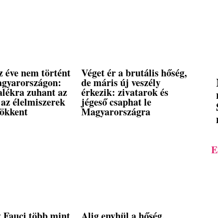
z éve nem történt
Véget ér a brutális hőség,
agyarországon:
de máris új veszély
alékra zuhant az
érkezik: zivatarok és
, az élelmiszerek
jégeső csaphat le
sökkent
Magyarországra
E
 Fauci több mint
Alig enyhül a hőség,