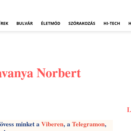
ÍREK
BULVÁR
ÉLETMÓD
SZÓRAKOZÁS
HI-TECH
Savanya Norbert
Pinterest
WhatsApp
Email
kövess minket a
Viberen
, a
Telegramon
,