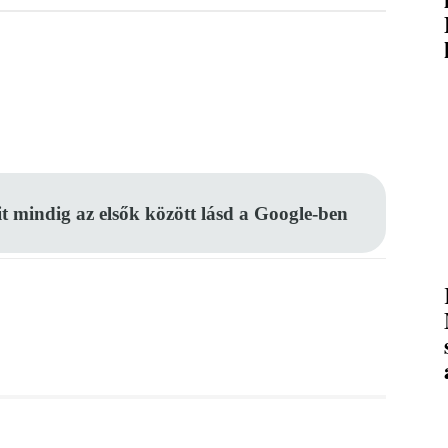
Pinterest
WhatsApp
Email
it mindig az elsők között lásd a Google-ben