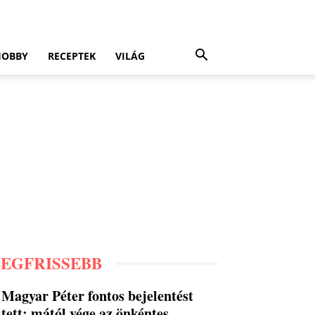
HOBBY
RECEPTEK
VILÁG
LEGFRISSEBB
Magyar Péter fontos bejelentést
tett: mától vége az önkéntes