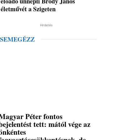
előadó ünnepli Bródy János
életművét a Szigeten
Hirdetés
SEMEGÉZZ
Magyar Péter fontos
bejelentést tett: mától vége az
önkéntes
fogyasztáscsökkentésnek, de