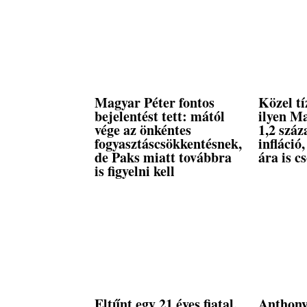
Magyar Péter fontos
Közel tí
bejelentést tett: mától
ilyen M
vége az önkéntes
1,2 száz
fogyasztáscsökkentésnek,
infláció
de Paks miatt továbbra
ára is c
is figyelni kell
Eltűnt egy 21 éves fiatal,
Anthony