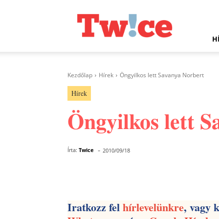
Twice.hu
H
Kezdőlap
Hírek
Öngyilkos lett Savanya Norbert
Hírek
Öngyilkos lett 
-
Írta:
Twice
2010/09/18
Facebook
Megosztás
Iratkozz fel
hírlevelünkre
, vagy 