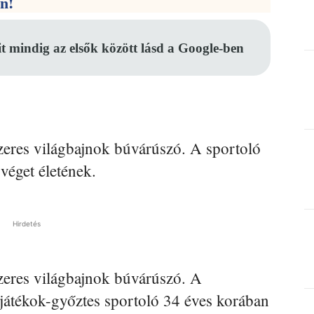
en!
it mindig az elsők között lásd a Google-ben
zeres világbajnok búvárúszó. A sportoló
véget életének.
Hirdetés
zeres világbajnok búvárúszó. A
játékok-győztes sportoló 34 éves korában