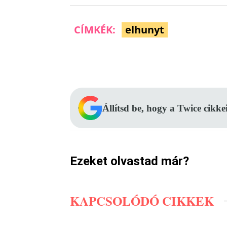
CÍMKÉK:
elhunyt
Facebook
Megosztás
Állítsd be, hogy a Twice cikke
Ezeket olvastad már?
KAPCSOLÓDÓ CIKKEK