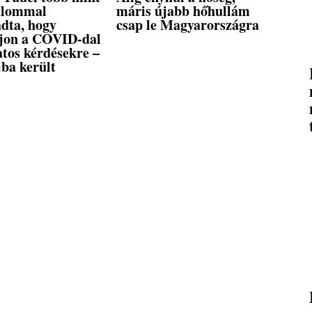
alommal
máris újabb hőhullám
dta, hogy
csap le Magyarországra
ljon a COVID-dal
tos kérdésekre –
ba került