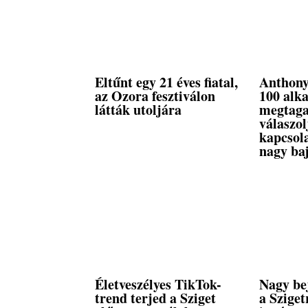
Eltűnt egy 21 éves fiatal,
Anthony
az Ozora fesztiválon
100 alk
látták utoljára
megtaga
válaszo
kapcsola
nagy baj
Életveszélyes TikTok-
Nagy bej
trend terjed a Sziget
a Sziget