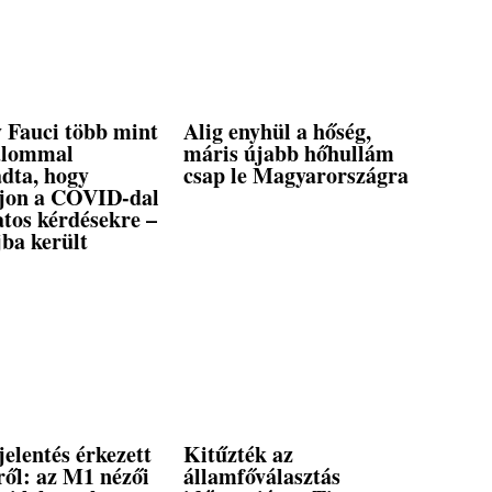
 Fauci több mint
Alig enyhül a hőség,
alommal
máris újabb hőhullám
dta, hogy
csap le Magyarországra
ljon a COVID-dal
tos kérdésekre –
ba került
elentés érkezett
Kitűzték az
ről: az M1 nézői
államfőválasztás