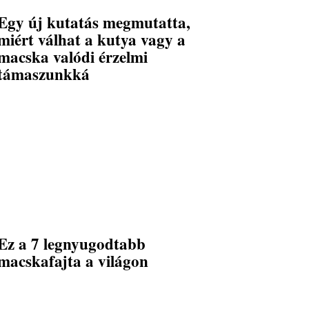
Egy új kutatás megmutatta,
miért válhat a kutya vagy a
macska valódi érzelmi
támaszunkká
Ez a 7 legnyugodtabb
macskafajta a világon