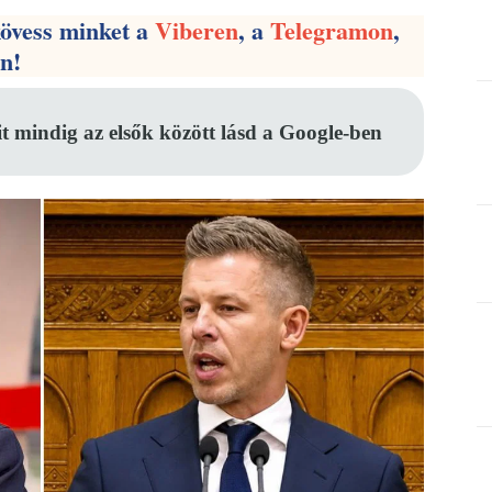
kövess minket a
Viberen
, a
Telegramon
,
en!
it mindig az elsők között lásd a Google-ben