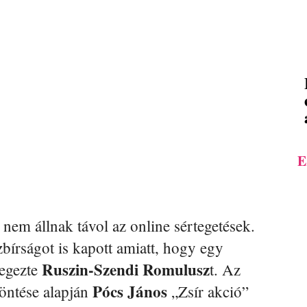
E
 nem állnak távol az online sértegetések.
bírságot is kapott amiatt, hogy egy
Ruszin-Szendi Romulusz
egezte
t. Az
Pócs János
öntése alapján
„Zsír akció”