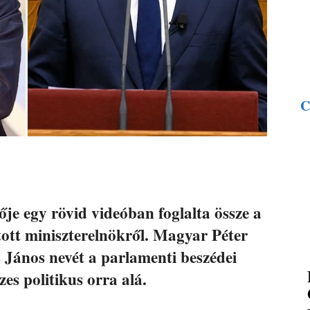
C
ője egy rövid videóban foglalta össze a
tott miniszterelnökről. Magyar Péter
s János nevét a parlamenti beszédei
zes politikus orra alá.