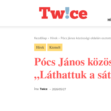
Twice.hu
H
Kezdőlap
Hírek
Pócs János közösségi oldalán osztotta
Hírek
Kiemelt
Pócs János közös
„Láthattuk a sá
-
Írta:
Twice
2026/05/27
Facebook
Megosztás