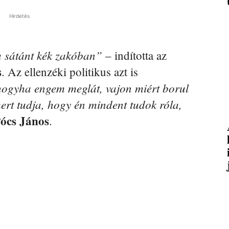
Hirdetés
a sátánt kék zakóban”
– indította az
s
. Az ellenzéki politikus azt is
hogyha engem meglát, vajon miért borul
ert tudja, hogy én mindent tudok róla,
ócs János
.