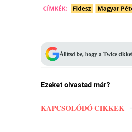
CÍMKÉK:
Fidesz
Magyar Pét
Facebook
Megosztás
Állítsd be, hogy a Twice cikke
Ezeket olvastad már?
KAPCSOLÓDÓ CIKKEK