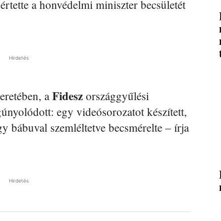
értette a honvédelmi miniszter becsületét
Hirdetés
Fidesz
eretében, a
országgyűlési
gúnyolódott: egy videósorozatot készített,
y bábuval szemléltetve becsmérelte – írja
Hirdetés