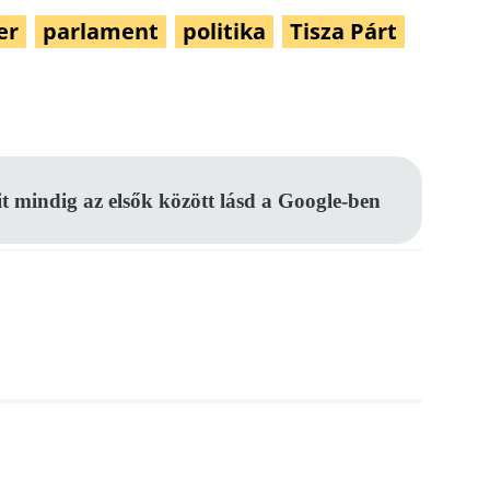
er
parlament
politika
Tisza Párt
Pinterest
WhatsApp
Email
it mindig az elsők között lásd a Google-ben