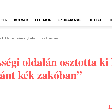
ÍREK
BULVÁR
ÉLETMÓD
SZÓRAKOZÁS
HI-TECH
 ki Magyar Pétert: „Láthattuk a sátánt kék...
ségi oldalán osztotta k
tánt kék zakóban”
Pinterest
WhatsApp
Email