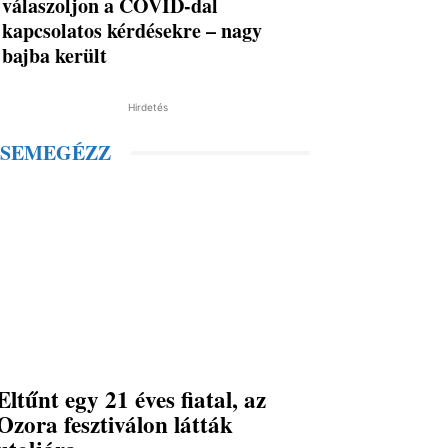
válaszoljon a COVID-dal
kapcsolatos kérdésekre – nagy
bajba került
Hirdetés
SEMEGÉZZ
Eltűnt egy 21 éves fiatal, az
Ozora fesztiválon látták