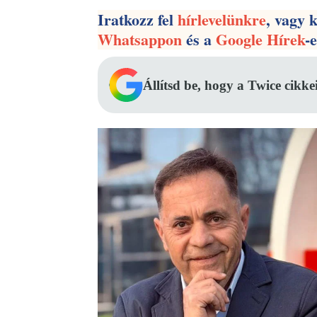
Iratkozz fel
hírlevelünkre
, vagy 
Whatsappon
és a
Google Hírek
-
Állítsd be, hogy a Twice cikke