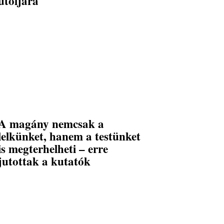
utoljára
A magány nemcsak a
lelkünket, hanem a testünket
is megterhelheti – erre
jutottak a kutatók