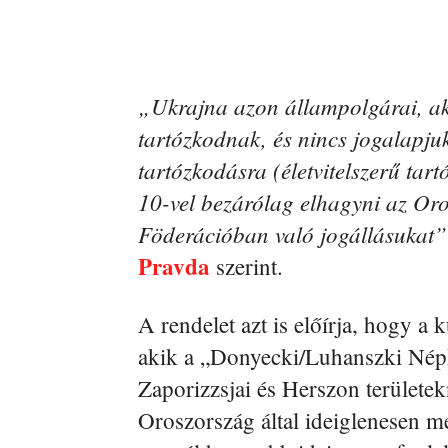
„Ukrajna azon állampolgárai, a
tartózkodnak, és nincs jogalapj
tartózkodásra (életvitelszerű tar
10-vel bezárólag elhagyni az Oro
Föderációban való jogállásukat”
Pravda
szerint.
A rendelet azt is előírja, hogy a
akik a „Donyecki/Luhanszki Népkö
Zaporizzsjai és Herszon területek
Oroszország által ideiglenesen me