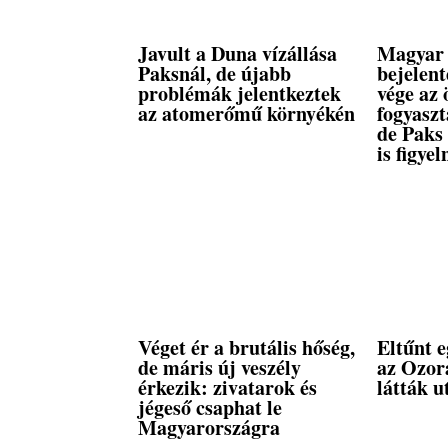
Javult a Duna vízállása
Magyar 
Paksnál, de újabb
bejelent
problémák jelentkeztek
vége az 
az atomerőmű környékén
fogyasz
de Paks
is figyel
Véget ér a brutális hőség,
Eltűnt e
de máris új veszély
az Ozora
érkezik: zivatarok és
látták u
jégeső csaphat le
Magyarországra