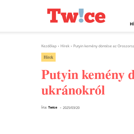
Twice.hu
H
Kezdőlap
Hírek
Putyin kemény döntése az Oroszors
Hírek
Putyin kemény d
ukránokról
-
Írta:
Twice
2025/03/20
Facebook
Megosztás