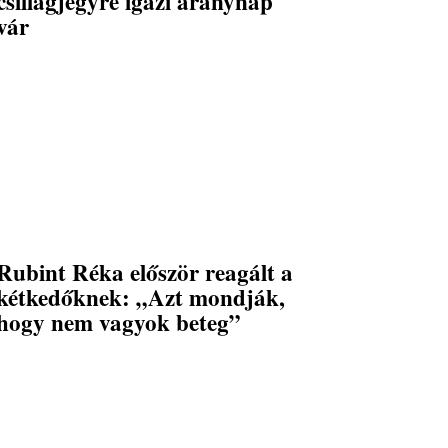
csillagjegyre igazi aranynap
vár
Rubint Réka először reagált a
kétkedőknek: „Azt mondják,
hogy nem vagyok beteg”