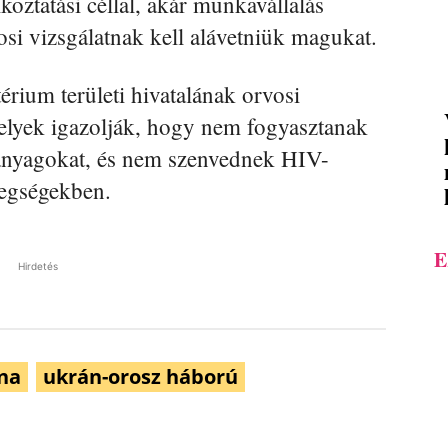
oztatási céllal, akár munkavállalás
osi vizsgálatnak kell alávetniük magukat.
rium területi hivatalának orvosi
lyek igazolják, hogy nem fogyasztanak
p anyagokat, és nem szenvednek HIV-
tegségekben.
E
Hirdetés
na
ukrán-orosz háború