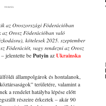
Hirdetés
kik az Oroszországi Föderációban
uk az Orosz Föderációban való
tózkodásra), kötelesek 2025. szeptember
sz Föderációt, vagy rendezni az Orosz
Putyin
Ukrainska
– jelentette be
az
 külföldi állampolgárok és hontalanok,
ztársaságok” területére, valamint a
nek a rendelet hatályba lépése előtt
gszállt részeire érkeztek – akár 90