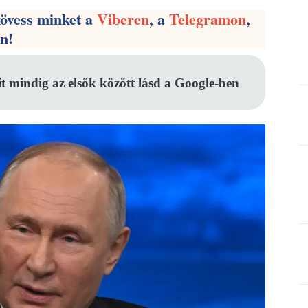
kövess minket a
Viberen
, a
Telegramon
,
en!
it mindig az elsők között lásd a Google-ben