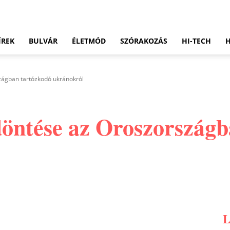
ÍREK
BULVÁR
ÉLETMÓD
SZÓRAKOZÁS
HI-TECH
zágban tartózkodó ukránokról
öntése az Oroszországb
Pinterest
WhatsApp
Email