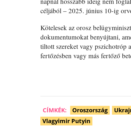
napnál hosszabb ideig nem foglalk
céljából – 2025. június 10-ig orv
Kötelesek az orosz belügyminiszté
dokumentumokat benyújtani, ame
tiltott szereket vagy pszichotró
fertőzésben vagy más fertőző be
CÍMKÉK:
Oroszország
Ukraj
Vlagyimir Putyin