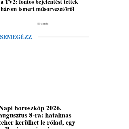
a TV2: fontos bejelentést tettek
három ismert műsorvezetőről
Hirdetés
SEMEGÉZZ
Napi horoszkóp 2026.
augusztus 8-ra: hatalmas
teher kerülhet le rólad, egy