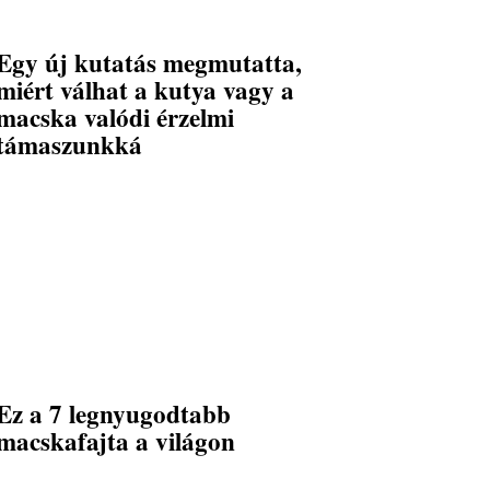
Egy új kutatás megmutatta,
miért válhat a kutya vagy a
macska valódi érzelmi
támaszunkká
Ez a 7 legnyugodtabb
macskafajta a világon