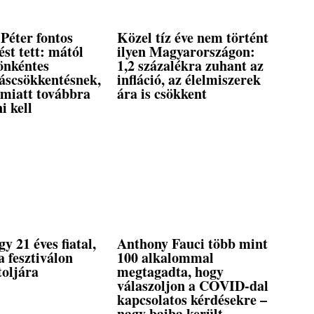
Péter fontos
Közel tíz éve nem történt
ést tett: mától
ilyen Magyarországon:
önkéntes
1,2 százalékra zuhant az
táscsökkentésnek,
infláció, az élelmiszerek
 miatt továbbra
ára is csökkent
ni kell
gy 21 éves fiatal,
Anthony Fauci több mint
 fesztiválon
100 alkalommal
toljára
megtagadta, hogy
válaszoljon a COVID-dal
kapcsolatos kérdésekre –
nagy bajba került