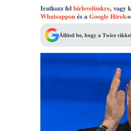
Iratkozz fel
hírlevelünkre
, vagy 
Whatsappon
és a
Google Hírek
-
Állítsd be, hogy a Twice cikke