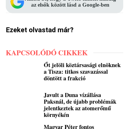
az elsők között lásd a Google-ben
Ezeket olvastad már?
KAPCSOLÓDÓ CIKKEK
Őt jelöli köztársasági elnöknek
a Tisza: titkos szavazással
döntött a frakció
Javult a Duna vízállása
Paksnál, de újabb problémák
jelentkeztek az atomerőmű
környékén
Magyar Péter fontos