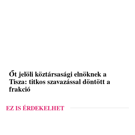
Őt jelöli köztársasági elnöknek a
Tisza: titkos szavazással döntött a
frakció
EZ IS ÉRDEKELHET