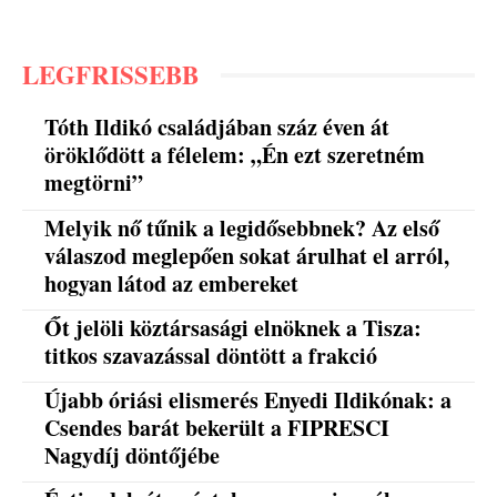
LEGFRISSEBB
Tóth Ildikó családjában száz éven át
öröklődött a félelem: „Én ezt szeretném
megtörni”
Melyik nő tűnik a legidősebbnek? Az első
válaszod meglepően sokat árulhat el arról,
hogyan látod az embereket
Őt jelöli köztársasági elnöknek a Tisza:
titkos szavazással döntött a frakció
Újabb óriási elismerés Enyedi Ildikónak: a
Csendes barát bekerült a FIPRESCI
Nagydíj döntőjébe