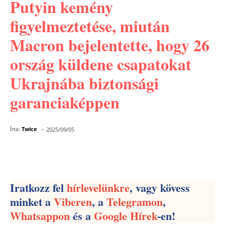
Putyin kemény
figyelmeztetése, miután
Macron bejelentette, hogy 26
ország küldene csapatokat
Ukrajnába biztonsági
garanciaképpen
-
Írta:
Twice
2025/09/05
Facebook
Pinterest
WhatsApp
Iratkozz fel
hírlevelünkre
, vagy kövess
minket a
Viberen
, a
Telegramon
,
Whatsappon
és a
Google Hírek
-en!