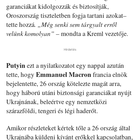
garanciákat kidolgozzák és biztosítják,
Oroszország tiszteletben fogja tartani azokat–
tette hozzá
. „Még senki sem tárgyalt erről
velünk komolyan”
– mondta a Kreml vezetője.
Hirdetés
Putyin
ezt a nyilatkozatot egy nappal azután
Emmanuel
Macron
tette, hogy
francia elnök
bejelentette, 26 ország kötelezte magát arra,
hogy háború utáni biztonsági garanciákat nyújt
Ukrajnának, beleértve egy nemzetközi
szárazföldi, tengeri és légi haderőt.
Amikor részleteket kértek tőle a 26 ország által
Ukrajnába küldeni kívánt erőkkel kapcsolatban,