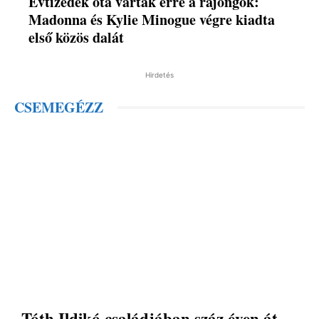
Évtizedek óta vártak erre a rajongók:
Madonna és Kylie Minogue végre kiadta
első közös dalát
Hirdetés
CSEMEGÉZZ
Tóth Ildikó családjában száz éven át