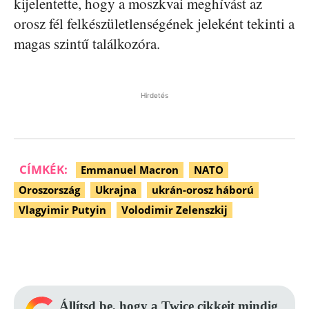
kijelentette, hogy a moszkvai meghívást az
orosz fél felkészületlenségének jeleként tekinti a
magas szintű találkozóra.
Hirdetés
CÍMKÉK:
Emmanuel Macron
NATO
Oroszország
Ukrajna
ukrán-orosz háború
Vlagyimir Putyin
Volodimir Zelenszkij
Facebook
Pinterest
WhatsApp
Állítsd be, hogy a Twice cikkeit mindig