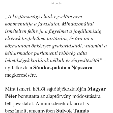
Hirdetés
„A köztársasági elnök egyelőre nem
kommentálja a javaslatot. Mindazonáltal
ismételten felhívja a figyelmet a jogállamiság
elvének tiszteletben tartására, és óva int a
közhatalom önkényes gyakorlásától, valamint a
kétharmados parlamenti többség adta
lehetőségek korlátok nélküli érvényesítésétől”
–
Sándor-palota
Népszava
nyilatkozta a
a
megkeresésére.
Magyar
Mint ismert, hétfői sajtótájékoztatóján
Péter
bemutatta az alaptörvény módosítására
tett javaslatot. A miniszterelnök arról is
Sulyok Tamás
beszámolt, amennyiben