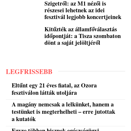
Szigetről: az M1 nézői is
részesei lehetnek az idei
fesztivál legjobb koncertjeinek
Kitűzték az államfőválasztás
időpontját: a Tisza szombaton
dönt a saját jelöltjéről
LEGFRISSEBB
Eltűnt egy 21 éves fiatal, az Ozora
fesztiválon látták utoljára
A magány nemcsak a lelkünket, hanem a
testünket is megterhelheti – erre jutottak
a kutatók
Egyre többen hisznek egészségügyi