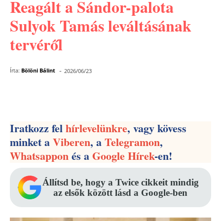
Reagált a Sándor-palota
Sulyok Tamás leváltásának
tervéről
-
Írta:
Bölöni Bálint
2026/06/23
Facebook
Pinterest
WhatsApp
Iratkozz fel
hírlevelünkre
, vagy kövess
minket a
Viberen
, a
Telegramon
,
Whatsappon
és a
Google Hírek
-en!
Állítsd be, hogy a Twice cikkeit mindig
az elsők között lásd a Google-ben