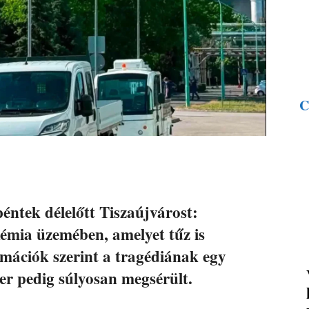
C
péntek délelőtt Tiszaújvárost:
émia üzemében, amelyet tűz is
ormációk szerint a tragédiának egy
er pedig súlyosan megsérült.