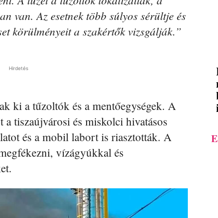
an van. Az esetnek több súlyos sérültje és
et körülményeit a szakértők vizsgálják.”
Hirdetés
ak ki a tűzoltók és a mentőegységek. A
 a tiszaújvárosi és miskolci hivatásos
atot és a mobil labort is riasztották. A
E
 megfékezni, vízágyúkkal és
et.