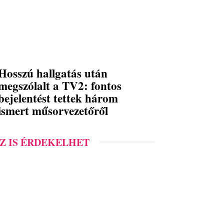
Hosszú hallgatás után
megszólalt a TV2: fontos
bejelentést tettek három
ismert műsorvezetőről
Z IS ÉRDEKELHET