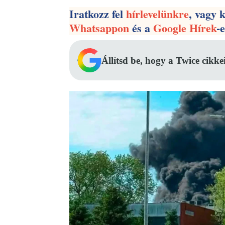
Iratkozz fel
hírlevelünkre
, vagy 
Whatsappon
és a
Google Hírek
-
Állítsd be, hogy a Twice cikke