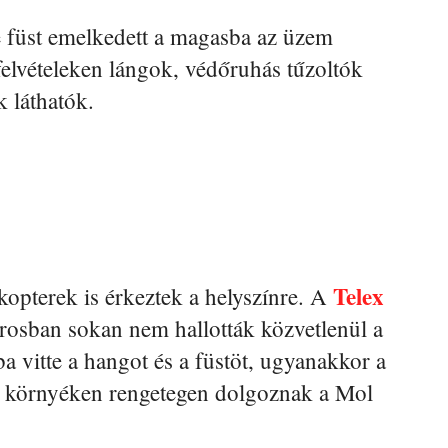
e füst emelkedett a magasba az üzem
felvételeken lángok, védőruhás tűzoltók
 láthatók.
Telex
opterek is érkeztek a helyszínre. A
árosban sokan nem hallották közvetlenül a
ba vitte a hangot és a füstöt, ugyanakkor a
 a környéken rengetegen dolgoznak a Mol