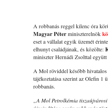
A robbanás reggel kilenc óra körü
Magyar Péter
kö
miniszterelnök
eset a vállalat egyik üzemét érint
K
elhunyt családjának, és közölte:
miniszter Hernádi Zsolttal együtt 
A Mol röviddel később hivatalos k
tájékoztatása szerint az Olefin 1 
robbanás.
„A Mol Petrolkémia tiszaújvárosi
újraindítása során robbanás történ