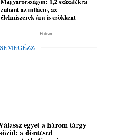
Magyarországon: 1,2 százalékra
zuhant az infláció, az
élelmiszerek ára is csökkent
Hirdetés
SEMEGÉZZ
Válassz egyet a három tárgy
közül: a döntésed