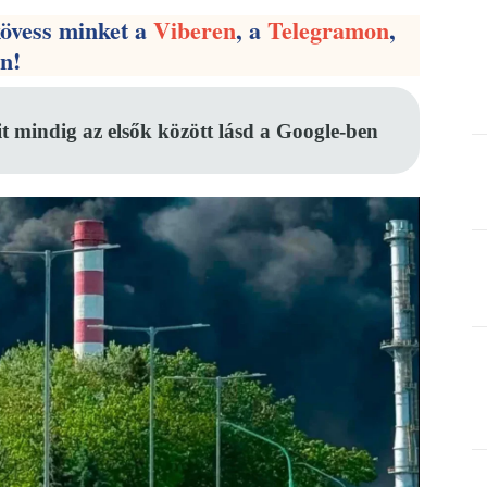
kövess minket a
Viberen
, a
Telegramon
,
en!
it mindig az elsők között lásd a Google-ben