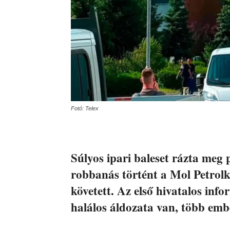
Fotó: Telex
Súlyos ipari baleset rázta meg 
robbanás történt a Mol Petrolk
követett. Az első hivatalos inf
halálos áldozata van, több emb