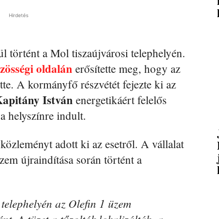
Hirdetés
l történt a Mol tiszaújvárosi telephelyén.
zösségi oldalán
erősítette meg, hogy az
ette. A kormányfő részvétét fejezte ki az
apitány István
energetikáért felelős
a helyszínre indult.
özleményt adott ki az esetről. A vállalat
üzem újraindítása során történt a
 telephelyén az Olefin 1 üzem
t. A tüzet a tűzoltók lokalizálták, a