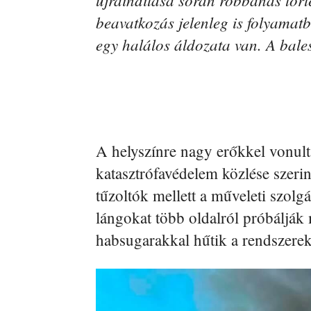
beavatkozás jelenleg is folyamatb
egy halálos áldozata van. A bales
A helyszínre nagy erőkkel vonult
katasztrófavédelem közlése szerint
tűzoltók mellett a műveleti szolgál
lángokat több oldalról próbálják
habsugarakkal hűtik a rendszerek