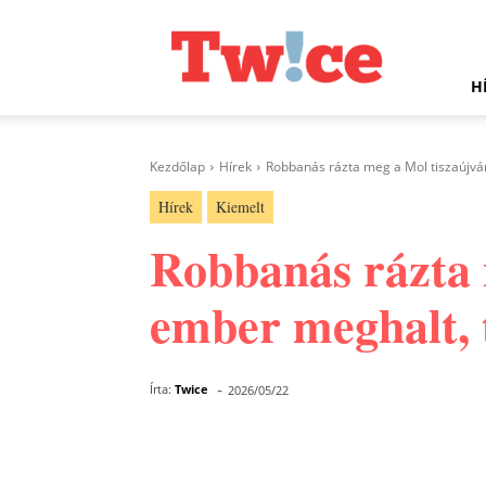
Twice.hu
H
Kezdőlap
Hírek
Robbanás rázta meg a Mol tiszaújvár
Hírek
Kiemelt
Robbanás rázta 
ember meghalt, t
-
Írta:
Twice
2026/05/22
Facebook
Megosztás