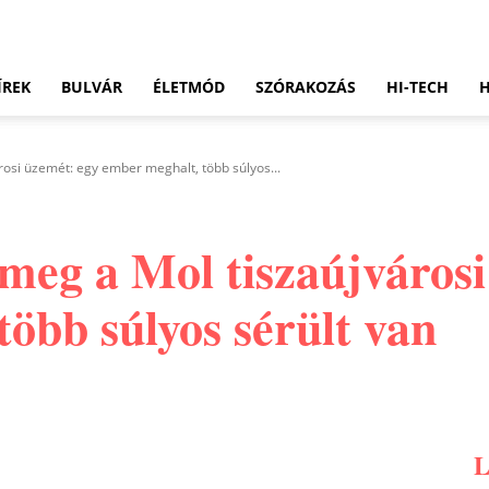
ÍREK
BULVÁR
ÉLETMÓD
SZÓRAKOZÁS
HI-TECH
osi üzemét: egy ember meghalt, több súlyos...
meg a Mol tiszaújvárosi
öbb súlyos sérült van
Pinterest
WhatsApp
Email