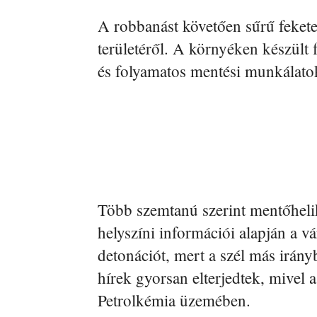
A robbanást követően sűrű feket
területéről. A környéken készült 
és folyamatos mentési munkálatok
Több szemtanú szerint mentőhelik
helyszíni információi alapján a v
detonációt, mert a szél más irány
hírek gyorsan elterjedtek, mivel
Petrolkémia üzemében.