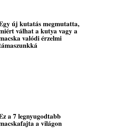
Egy új kutatás megmutatta,
miért válhat a kutya vagy a
macska valódi érzelmi
támaszunkká
Ez a 7 legnyugodtabb
macskafajta a világon