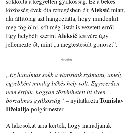
sokkolta a kegyetlen gyilkosság. Ez a békés
Aleksić
közösség évek óta rettegésben élt
miatt,
aki állítólag azt hangoztatta, hogy mindenkit
meg fog ölni, sőt még listát is vezetett erről.
Aleksić
Egy helybéli szerint
testvére úgy
jellemezte őt, mint „a megtestesült gonoszt”.
Hirdetés
„Ez hatalmas sokk a városunk számára, amely
egyébként mindig békés hely volt. Egyszerűen
nem értjük, hogyan történhetett itt ilyen
Tomislav
borzalmas gyilkosság”
– nyilatkozta
Dželalija
polgármester.
A lakosokat arra kérték, hogy maradjanak