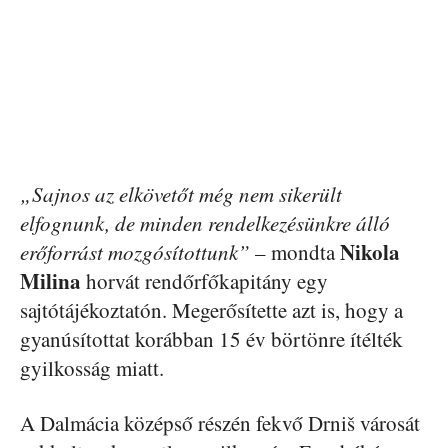
„Sajnos az elkövetőt még nem sikerült
elfognunk, de minden rendelkezésünkre álló
Nikola
erőforrást mozgósítottunk”
– mondta
Milina
horvát rendőrfőkapitány egy
sajtótájékoztatón. Megerősítette azt is, hogy a
gyanúsítottat korábban 15 év börtönre ítélték
gyilkosság miatt.
A Dalmácia középső részén fekvő Drniš városát