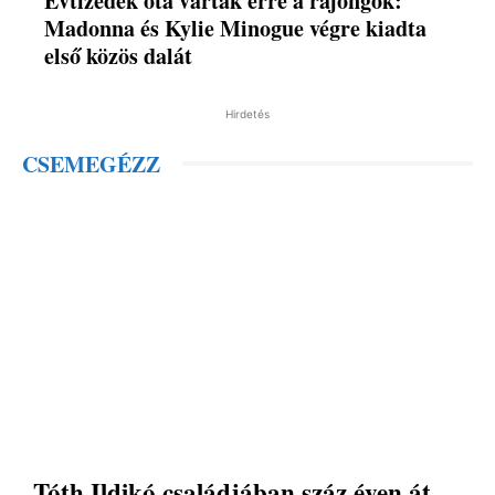
Évtizedek óta vártak erre a rajongók:
Madonna és Kylie Minogue végre kiadta
első közös dalát
Hirdetés
CSEMEGÉZZ
Tóth Ildikó családjában száz éven át