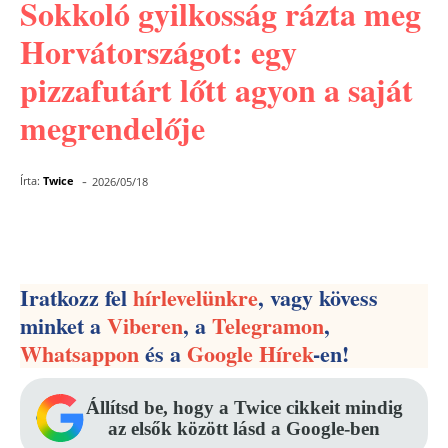
Sokkoló gyilkosság rázta meg
Horvátországot: egy
pizzafutárt lőtt agyon a saját
megrendelője
-
Írta:
Twice
2026/05/18
Facebook
Pinterest
WhatsApp
Iratkozz fel
hírlevelünkre
, vagy kövess
minket a
Viberen
, a
Telegramon
,
Whatsappon
és a
Google Hírek
-en!
Állítsd be, hogy a Twice cikkeit mindig
az elsők között lásd a Google-ben