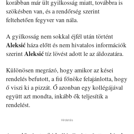
korábban már ült gyilkosság miatt, továbbra is
szökésben van, és a rendőrség szerint
feltehetően fegyver van nála.
A gyilkosság nem sokkal éjfél után történt
Aleksić
háza előtt és nem hivatalos információk
Aleksić
szerint
tíz lövést adott le az áldozatára.
Különösen megrázó, hogy amikor az kései
rendelés befutott, a fiú főnöke felajánlotta, hogy
ő viszi ki a pizzát. Ő azonban egy kollégájával
együtt azt mondta, inkább ők teljesítik a
rendelést.
Hirdetés