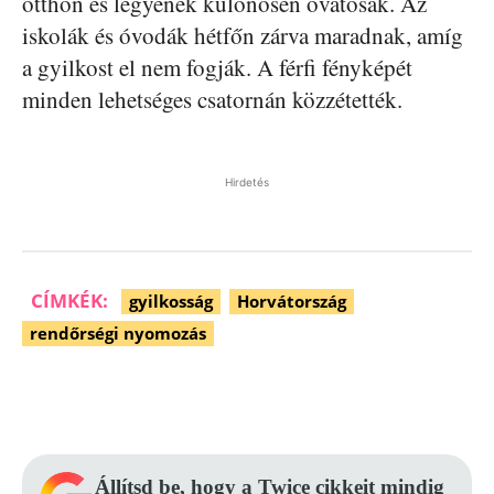
otthon és legyenek különösen óvatosak. Az
iskolák és óvodák hétfőn zárva maradnak, amíg
a gyilkost el nem fogják. A férfi fényképét
minden lehetséges csatornán közzétették.
Hirdetés
CÍMKÉK:
gyilkosság
Horvátország
rendőrségi nyomozás
Facebook
Pinterest
WhatsApp
Állítsd be, hogy a Twice cikkeit mindig