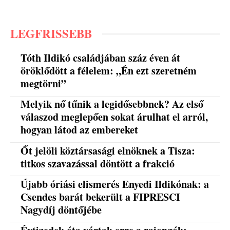
LEGFRISSEBB
Tóth Ildikó családjában száz éven át
öröklődött a félelem: „Én ezt szeretném
megtörni”
Melyik nő tűnik a legidősebbnek? Az első
válaszod meglepően sokat árulhat el arról,
hogyan látod az embereket
Őt jelöli köztársasági elnöknek a Tisza:
titkos szavazással döntött a frakció
Újabb óriási elismerés Enyedi Ildikónak: a
Csendes barát bekerült a FIPRESCI
Nagydíj döntőjébe