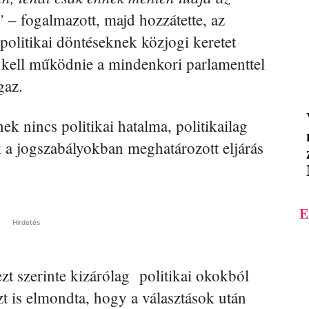
”
– fogalmazott, majd hozzátette, az
politikai döntéseknek közjogi keretet
t kell működnie a mindenkori parlamenttel
gaz.
ek nincs politikai hatalma, politikailag
k a jogszabályokban meghatározott eljárás
E
Hirdetés
ezt szerinte kizárólag politikai okokból
zt is elmondta, hogy a választások után