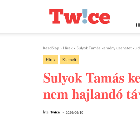
Twice.hu
H
Kezdőlap
Hírek
Sulyok Tamás kemény üzenetet küldöt
Hírek
Kiemelt
Sulyok Tamás ke
nem hajlandó táv
-
Írta:
Twice
2026/06/10
Facebook
Megosztás