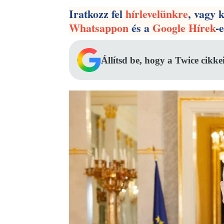
Iratkozz fel
hírlevelünkre
, vagy 
Whatsappon
és a
Google Hírek
-
Állítsd be, hogy a Twice cikke