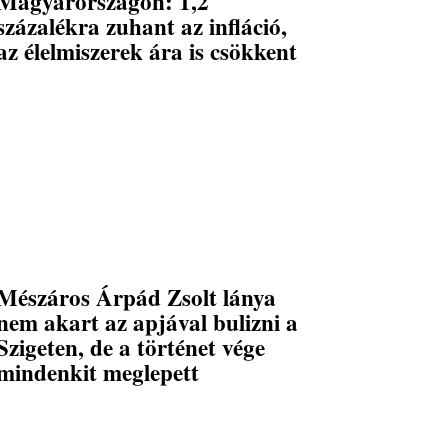
Magyarországon: 1,2
százalékra zuhant az infláció,
az élelmiszerek ára is csökkent
Mészáros Árpád Zsolt lánya
nem akart az apjával bulizni a
Szigeten, de a történet vége
mindenkit meglepett