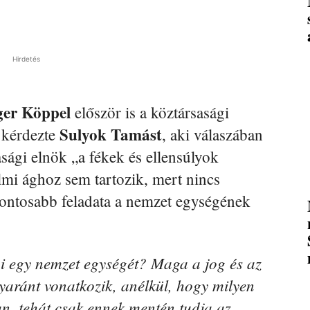
Hirdetés
ger
Köppel
először is a köztársasági
Sulyok Tamást
 kérdezte
, aki válaszában
asági elnök „a fékek és ellensúlyok
lmi ághoz sem tartozik, mert nincs
fontosabb feladata a nemzet egységének
ni egy nemzet egységét? Maga a jog és az
aránt vonatkozik, anélkül, hogy milyen
an, tehát csak ennek mentén tudja az