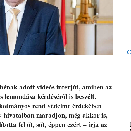
C
énak adott videós interjút, amiben az
es lemondása kérdéséről is beszélt.
lkotmányos rend védelme érdekében
y hivatalban maradjon, még akkor is,
otta fel őt, sőt, éppen ezért – írja az