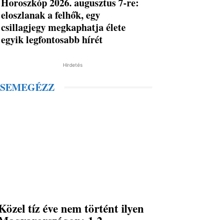
Horoszkóp 2026. augusztus 7-re:
eloszlanak a felhők, egy
csillagjegy megkaphatja élete
egyik legfontosabb hírét
Hirdetés
SEMEGÉZZ
Közel tíz éve nem történt ilyen