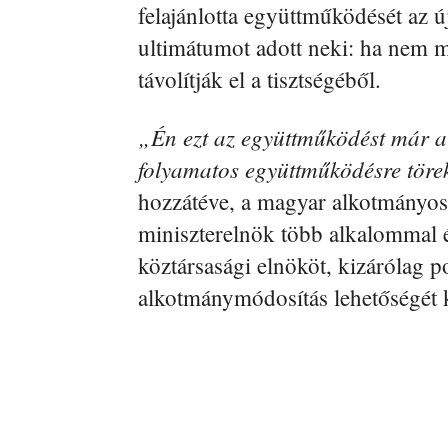
felajánlotta együttműködését az
ultimátumot adott neki: ha nem 
távolítják el a tisztségéből.
„Én ezt az együttműködést már a 
folyamatos együttműködésre tör
hozzátéve, a magyar alkotmányo
miniszterelnök több alkalommal é
köztársasági elnököt, kizárólag p
alkotmánymódosítás lehetőségét k