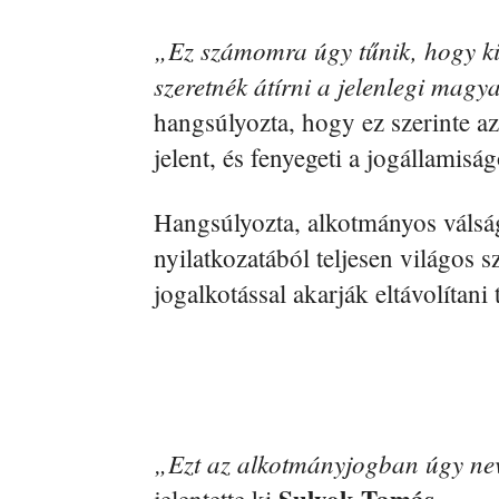
„Ez számomra úgy tűnik, hogy ki
szeretnék átírni a jelenlegi mag
hangsúlyozta, hogy ez szerinte a
jelent, és fenyegeti a jogállamiság
Hangsúlyozta, alkotmányos válságh
nyilatkozatából teljesen világos 
jogalkotással akarják eltávolítani 
„Ezt az alkotmányjogban úgy nev