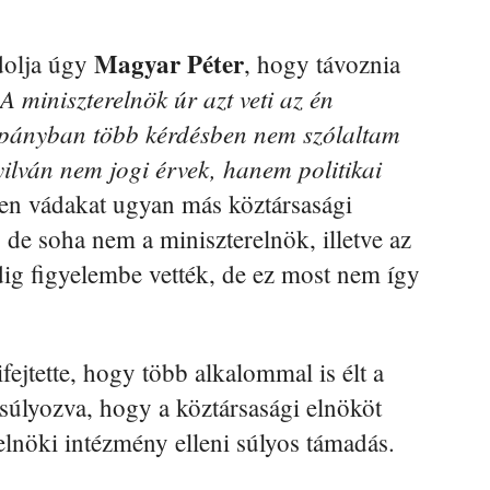
Magyar Péter
dolja úgy
, hogy távoznia
A miniszterelnök úr azt veti az én
mpányban több kérdésben nem szólaltam
ilván nem jogi érvek, hanem politikai
yen vádakat ugyan más köztársasági
 de soha nem a miniszterelnök, illetve az
dig figyelembe vették, de ez most nem így
ifejtette, hogy több alkalommal is élt a
gsúlyozva, hogy a köztársasági elnököt
elnöki intézmény elleni súlyos támadás.