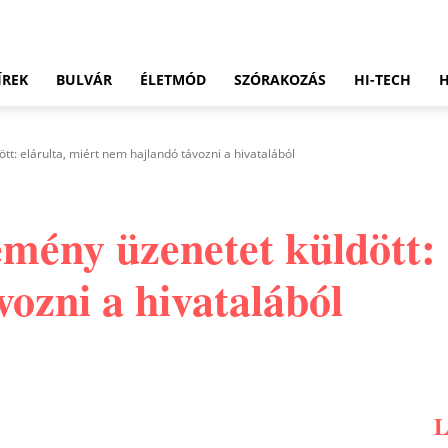
ÍREK
BULVÁR
ÉLETMÓD
SZÓRAKOZÁS
HI-TECH
t: elárulta, miért nem hajlandó távozni a hivatalából
mény üzenetet küldött: e
ozni a hivatalából
Pinterest
WhatsApp
Email