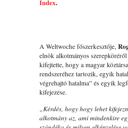
Index
.
Ro
A Weltwoche főszerkesztője,
elnök alkotmányos szerepköréről
kifejtette, hogy a magyar köztárs
rendszeréhez tartozik, egyik hata
végrehajtó hatalma” és egyik leg
kifejezése.
„Kérdés, hogy hogy lehet kifejez
alkotmány az, ami mindenkire egy
szándéka és milyen elképzelése v