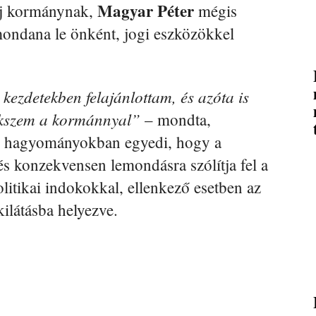
Magyar
Péter
 új kormánynak,
mégis
mondana le önként, jogi eszközökkel
kezdetekben felajánlottam, és azóta is
ekszem a kormánnyal”
– mondta,
s hagyományokban egyedi, hogy a
s konzekvensen lemondásra szólítja fel a
olitikai indokokkal, ellenkező esetben az
ilátásba helyezve.