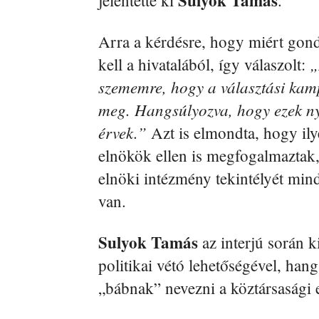
Sulyok Tamás
jelentette ki
.
Arra a kérdésre, hogy miért gon
„
kell a hivatalából, így válaszolt:
szememre, hogy a választási ka
meg. Hangsúlyozva, hogy ezek ny
érvek.”
Azt is elmondta, hogy il
elnökök ellen is megfogalmaztak,
elnöki intézmény tekintélyét min
van.
Sulyok Tamás
az interjú során k
politikai vétó lehetőségével, han
„bábnak” nevezni a köztársasági 