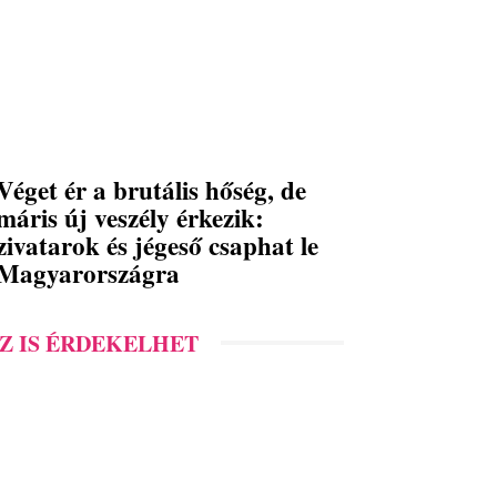
Véget ér a brutális hőség, de
máris új veszély érkezik:
zivatarok és jégeső csaphat le
Magyarországra
Z IS ÉRDEKELHET