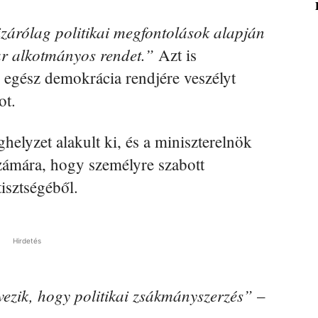
zárólag politikai megfontolások alapján
yar alkotmányos rendet.”
Azt is
z egész demokrácia rendjére veszélyt
ot.
elyzet alakult ki, és a miniszterelnök
számára, hogy személyre szabott
tisztségéből.
Hirdetés
ezik, hogy politikai zsákmányszerzés”
–