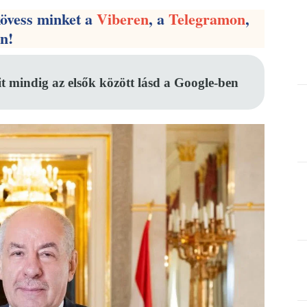
kövess minket a
Viberen
, a
Telegramon
,
en!
it mindig az elsők között lásd a Google-ben