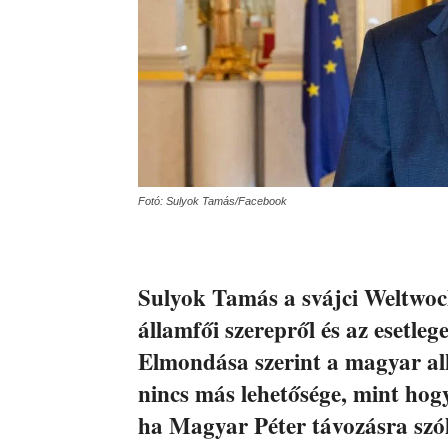
Fotó: Sulyok Tamás/Facebook
Sulyok Tamás a svájci Weltwoch
államfői szerepről és az esetleg
Elmondása szerint a magyar a
nincs más lehetősége, mint hog
ha Magyar Péter távozásra szólít