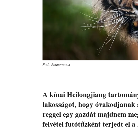
Fotó: Shutterstock
A kínai Heilongjiang tartomány
lakosságot, hogy óvakodjanak a 
reggel egy gazdát majdnem megt
felvétel futótűzként terjedt el 