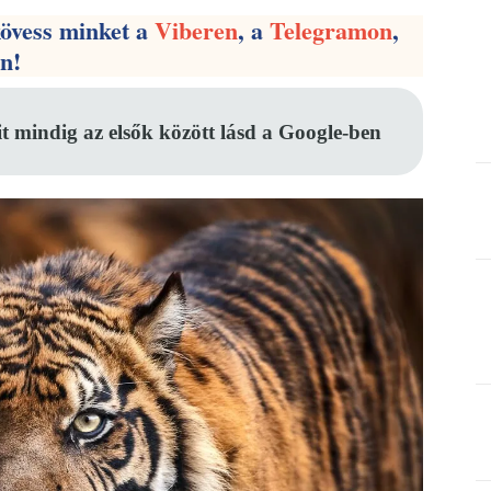
kövess minket a
Viberen
, a
Telegramon
,
en!
it mindig az elsők között lásd a Google-ben