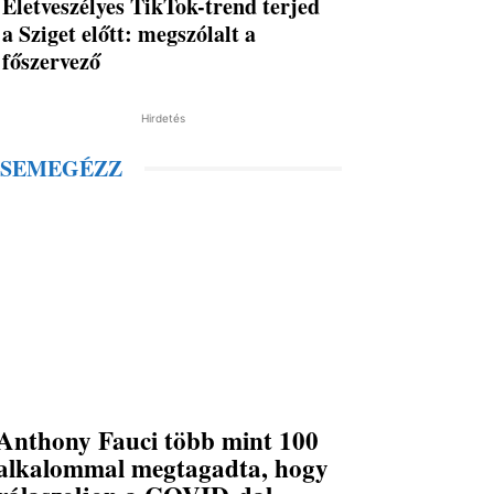
Életveszélyes TikTok-trend terjed
a Sziget előtt: megszólalt a
főszervező
Hirdetés
SEMEGÉZZ
Anthony Fauci több mint 100
alkalommal megtagadta, hogy