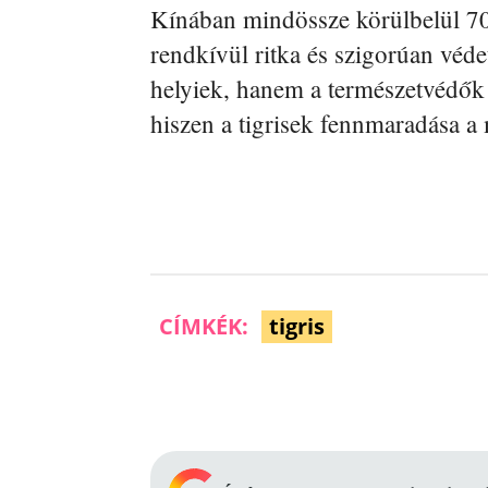
Kínában mindössze körülbelül 70 s
rendkívül ritka és szigorúan véde
helyiek, hanem a természetvédők 
hiszen a tigrisek fennmaradása a 
CÍMKÉK:
tigris
Facebook
Megosztás