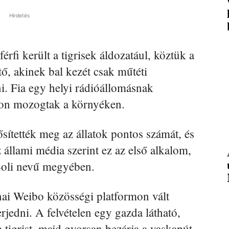
Hirdetés
 férfi került a tigrisek áldozatául, köztük a
, akinek bal kezét csak műtéti
. Fia egy helyi rádióállomásnak
don mozogtak a környéken.
ítették meg az állatok pontos számát, és
 állami média szerint ez az első alkalom,
a Boli nevű megyében.
nai Weibo közösségi platformon vált
rjedni. A felvételen egy gazda látható,
 tigrist, majd gyorsan bezárja a vaskapút,