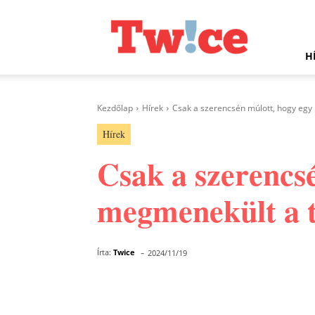
Twice.hu
H
Kezdőlap
Hírek
Csak a szerencsén múlott, hogy egy 
Hírek
Csak a szerencs
megmenekült a t
-
Írta:
Twice
2024/11/19
Facebook
Megosztás