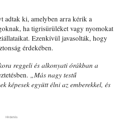
 adtak ki, amelyben arra kérik a
ágoknak, ha tigrisürüléket vagy nyomokat
ziállataikat. Ezenkívül javasolták, hogy
iztonság érdekében.
 kora reggeli és alkonyati órákban a
„Más nagy testű
eztetésben.
ek képesek együtt élni az emberekkel, és
Hirdetés