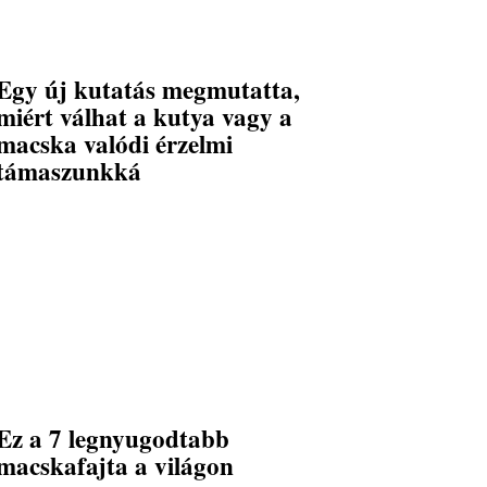
Egy új kutatás megmutatta,
miért válhat a kutya vagy a
macska valódi érzelmi
támaszunkká
Ez a 7 legnyugodtabb
macskafajta a világon