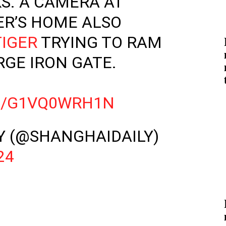
S. A CAMERA AT
ER’S HOME ALSO
TIGER
TRYING TO RAM
RGE IRON GATE.
M/G1VQ0WRH1N
Y (@SHANGHAIDAILY)
24