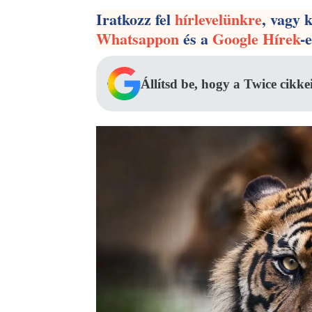
Iratkozz fel
hírlevelünkre
, vagy 
Whatsappon
és a
Google Hírek
-
Állítsd be, hogy a Twice cikke