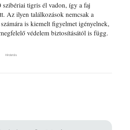
zibériai tigris él vadon, így a faj
tt. Az ilyen találkozások nemcsak a
számára is kiemelt figyelmet igényelnek,
megfelelő védelem biztosításától is függ.
Hirdetés
Pinterest
WhatsApp
Email