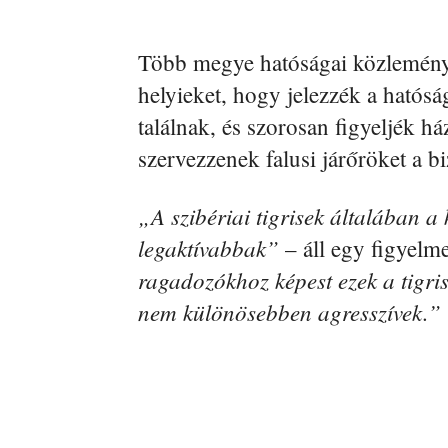
Több megye hatóságai közleményt
helyieket, hogy jelezzék a hatós
találnak, és szorosan figyeljék há
szervezzenek falusi járőröket a b
„A szibériai tigrisek általában a
legaktívabbak”
– áll egy figyelm
ragadozókhoz képest ezek a tigris
nem különösebben agresszívek.”