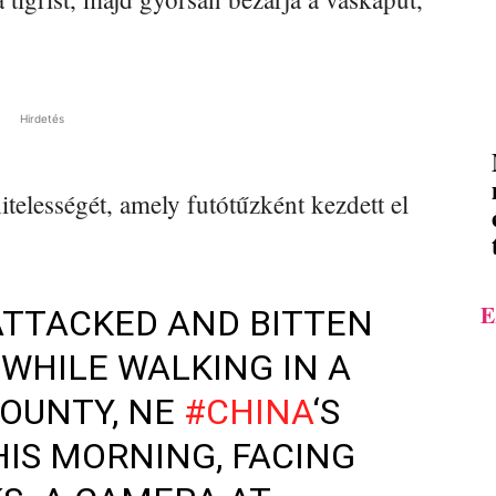
Hirdetés
itelességét, amely futótűzként kezdett el
E
ATTACKED AND BITTEN
 WHILE WALKING IN A
COUNTY, NE
#CHINA
‘S
HIS MORNING, FACING