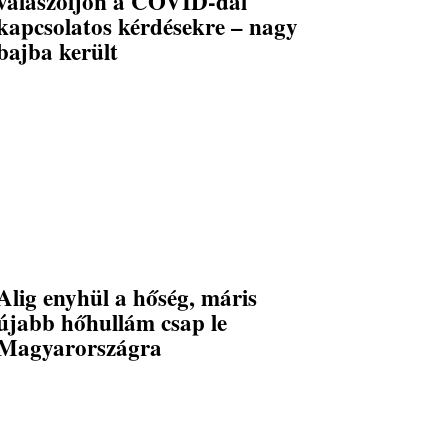
válaszoljon a COVID-dal
kapcsolatos kérdésekre – nagy
bajba került
Alig enyhül a hőség, máris
újabb hőhullám csap le
Magyarországra