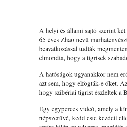
A helyi és állami sajtó szerint két
65 éves Zhao nevű marhatenyésztő
beavatkozással tudták megmenteni
elmondta, hogy a tigrisek szaba
A hatóságok ugyanakkor nem erős
azt sem, hogy elfogták-e őket. Az
hogy szibériai tigrist észleltek 
Egy egyperces videó, amely a kí
népszerűvé, kedd este kezdett elte
amint kilép az udvarra, meglátja a