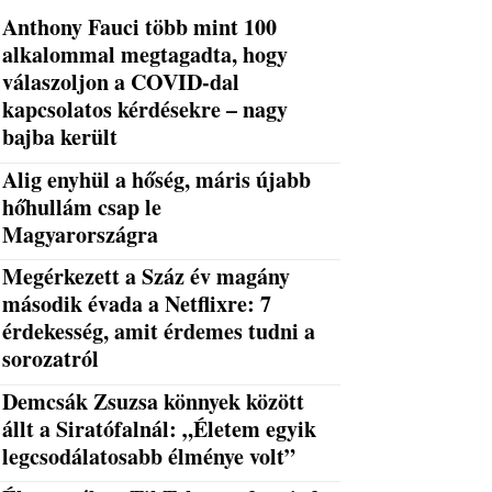
Anthony Fauci több mint 100
alkalommal megtagadta, hogy
válaszoljon a COVID-dal
kapcsolatos kérdésekre – nagy
bajba került
Alig enyhül a hőség, máris újabb
hőhullám csap le
Magyarországra
Megérkezett a Száz év magány
második évada a Netflixre: 7
érdekesség, amit érdemes tudni a
sorozatról
Demcsák Zsuzsa könnyek között
állt a Siratófalnál: „Életem egyik
legcsodálatosabb élménye volt”