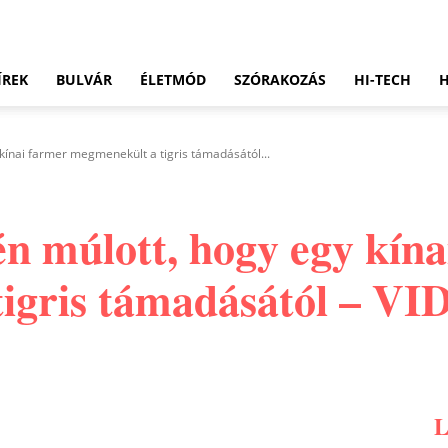
ÍREK
BULVÁR
ÉLETMÓD
SZÓRAKOZÁS
HI-TECH
kínai farmer megmenekült a tigris támadásától...
én múlott, hogy egy kína
igris támadásától – V
Pinterest
WhatsApp
Email