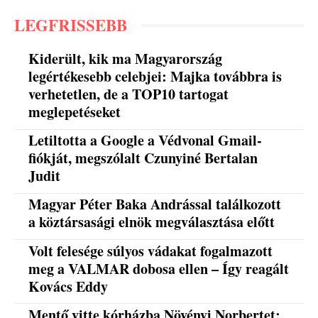
LEGFRISSEBB
Kiderült, kik ma Magyarország
legértékesebb celebjei: Majka továbbra is
verhetetlen, de a TOP10 tartogat
meglepetéseket
Letiltotta a Google a Védvonal Gmail-
fiókját, megszólalt Czunyiné Bertalan
Judit
Magyar Péter Baka Andrással találkozott
a köztársasági elnök megválasztása előtt
Volt felesége súlyos vádakat fogalmazott
meg a VALMAR dobosa ellen – Így reagált
Kovács Eddy
Mentő vitte kórházba Növényi Norbertet: