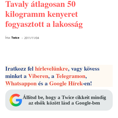
Tavaly átlagosan 50
kilogramm kenyeret
fogyasztott a lakosság
-
Írta:
Twice
2011/11/04
Facebook
Pinterest
WhatsApp
Iratkozz fel
hírlevelünkre
, vagy kövess
minket a
Viberen
, a
Telegramon
,
Whatsappon
és a
Google Hírek
-en!
Állítsd be, hogy a Twice cikkeit mindig
az elsők között lásd a Google-ben