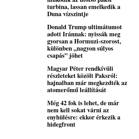
turbina, lassan emelkedik a
Duna vízszintje
Donald Trump ultimátumot
adott Iránnak: nyissák meg
gyorsan a Hormuzi-szorost,
különben „nagyon súlyos
csapás” jöhet
Magyar Péter rendkívüli
részleteket közölt Paksról:
hajnalban már megkezdték az
atomerőmű leállítását
Még 42 fok is lehet, de már
nem kell sokat várni az
enyhülésre: ekkor érkezik a
hidegfront