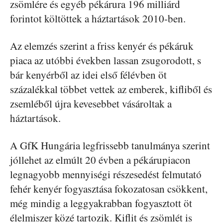
zsömlére és egyéb pékárura 196 milliárd
forintot költöttek a háztartások 2010-ben.
Az elemzés szerint a friss kenyér és pékáruk
piaca az utóbbi években lassan zsugorodott, s
bár kenyérből az idei első félévben öt
százalékkal többet vettek az emberek, kifliből és
zsemléből újra kevesebbet vásároltak a
háztartások.
A GfK Hungária legfrissebb tanulmánya szerint
jóllehet az elmúlt 20 évben a pékárupiacon
legnagyobb mennyiségi részesedést felmutató
fehér kenyér fogyasztása fokozatosan csökkent,
még mindig a leggyakrabban fogyasztott öt
élelmiszer közé tartozik. Kiflit és zsömlét is