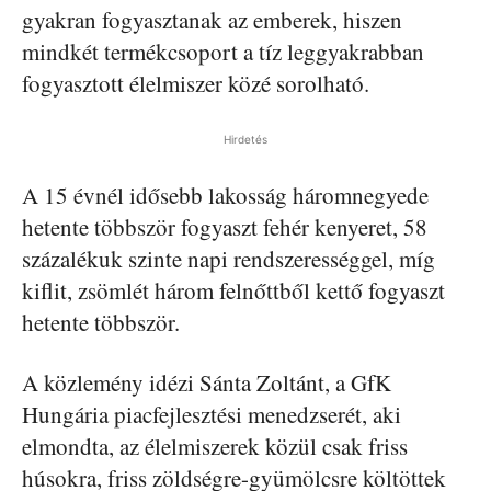
gyakran fogyasztanak az emberek, hiszen
mindkét termékcsoport a tíz leggyakrabban
fogyasztott élelmiszer közé sorolható.
Hirdetés
A 15 évnél idősebb lakosság háromnegyede
hetente többször fogyaszt fehér kenyeret, 58
százalékuk szinte napi rendszerességgel, míg
kiflit, zsömlét három felnőttből kettő fogyaszt
hetente többször.
A közlemény idézi Sánta Zoltánt, a GfK
Hungária piacfejlesztési menedzserét, aki
elmondta, az élelmiszerek közül csak friss
húsokra, friss zöldségre-gyümölcsre költöttek