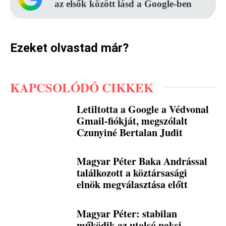
az elsők között lásd a Google-ben
Ezeket olvastad már?
KAPCSOLÓDÓ CIKKEK
Letiltotta a Google a Védvonal
Gmail-fiókját, megszólalt
Czunyiné Bertalan Judit
Magyar Péter Baka Andrással
találkozott a köztársasági
elnök megválasztása előtt
Magyar Péter: stabilan
működik az utolsó paksi