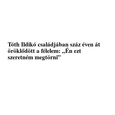
Tóth Ildikó családjában száz éven át
öröklődött a félelem: „Én ezt
szeretném megtörni”