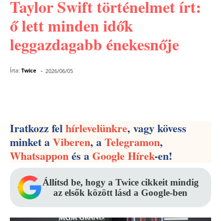
Taylor Swift történelmet írt:
ő lett minden idők
leggazdagabb énekesnője
-
Írta:
Twice
2026/06/05
Facebook
Pinterest
WhatsApp
Iratkozz fel
hírlevelünkre
, vagy kövess
minket a
Viberen
, a
Telegramon
,
Whatsappon
és a
Google Hírek
-en!
Állítsd be, hogy a Twice cikkeit mindig
az elsők között lásd a Google-ben