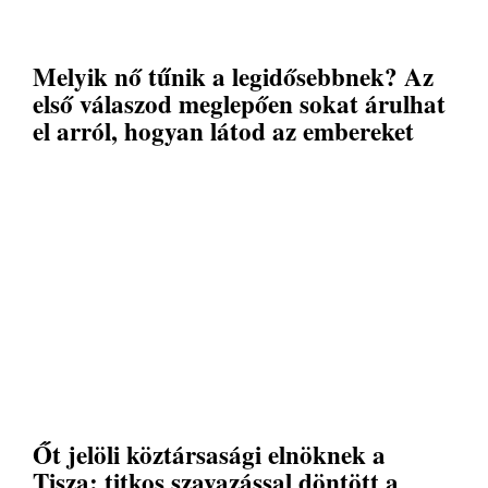
Melyik nő tűnik a legidősebbnek? Az
első válaszod meglepően sokat árulhat
el arról, hogyan látod az embereket
Őt jelöli köztársasági elnöknek a
Tisza: titkos szavazással döntött a