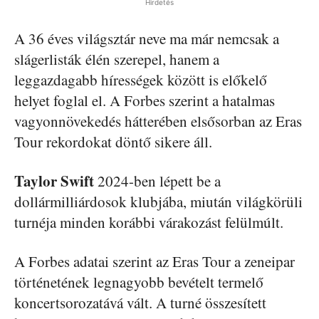
Hirdetés
A 36 éves világsztár neve ma már nemcsak a
slágerlisták élén szerepel, hanem a
leggazdagabb hírességek között is előkelő
helyet foglal el. A Forbes szerint a hatalmas
vagyonnövekedés hátterében elsősorban az Eras
Tour rekordokat döntő sikere áll.
Taylor Swift
2024-ben lépett be a
dollármilliárdosok klubjába, miután világkörüli
turnéja minden korábbi várakozást felülmúlt.
A Forbes adatai szerint az Eras Tour a zeneipar
történetének legnagyobb bevételt termelő
koncertsorozatává vált. A turné összesített