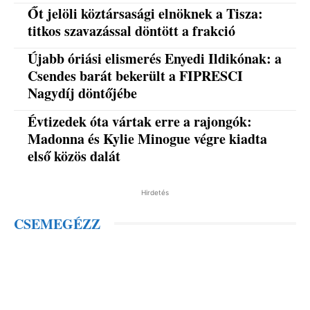
Őt jelöli köztársasági elnöknek a Tisza:
titkos szavazással döntött a frakció
Újabb óriási elismerés Enyedi Ildikónak: a
Csendes barát bekerült a FIPRESCI
Nagydíj döntőjébe
Évtizedek óta vártak erre a rajongók:
Madonna és Kylie Minogue végre kiadta
első közös dalát
Hirdetés
CSEMEGÉZZ