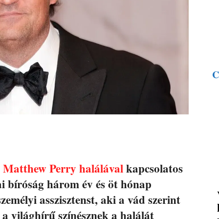
C
a
Matthew Perry halálával
kapcsolatos
ai bíróság három év és öt hónap
személyi asszisztenst, aki a vád szerint
a világhírű színésznek a halálát