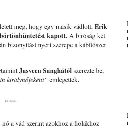
Erik
ületett meg, hogy egy másik vádlott,
börtönbüntetést kapott
. A bíróság két
án bizonyítást nyert szerepe a kábítószer
Jasveen Sanghától
etamint
szerezte be,
in királynőjeként”
emlegettek.
Hirdetés
 nő a vád szerint azokhoz a fiolákhoz