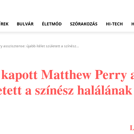
ÍREK
BULVÁR
ÉLETMÓD
SZÓRAKOZÁS
HI-TECH
asszisztense: újabb ítélet született a színész...
 kapott Matthew Perry a
letett a színész halálána
Pinterest
WhatsApp
Email