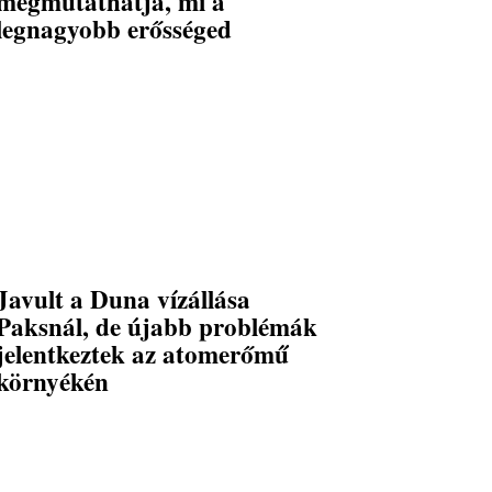
megmutathatja, mi a
legnagyobb erősséged
Javult a Duna vízállása
Paksnál, de újabb problémák
jelentkeztek az atomerőmű
környékén