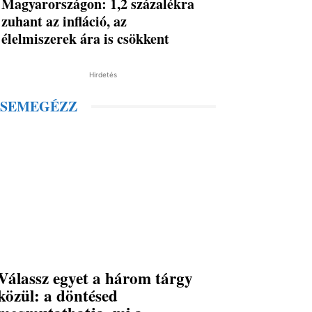
Magyarországon: 1,2 százalékra
zuhant az infláció, az
élelmiszerek ára is csökkent
Hirdetés
SEMEGÉZZ
Válassz egyet a három tárgy
közül: a döntésed