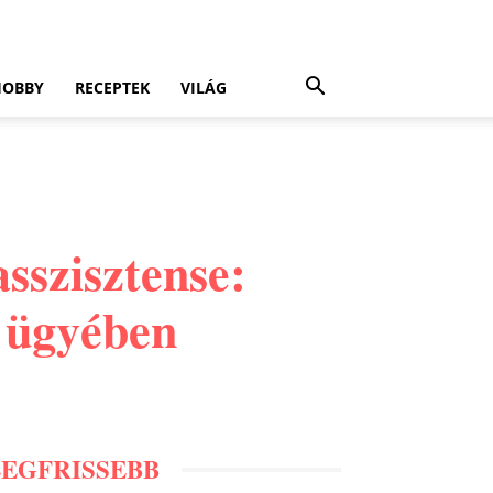
HOBBY
RECEPTEK
VILÁG
sszisztense:
k ügyében
LEGFRISSEBB