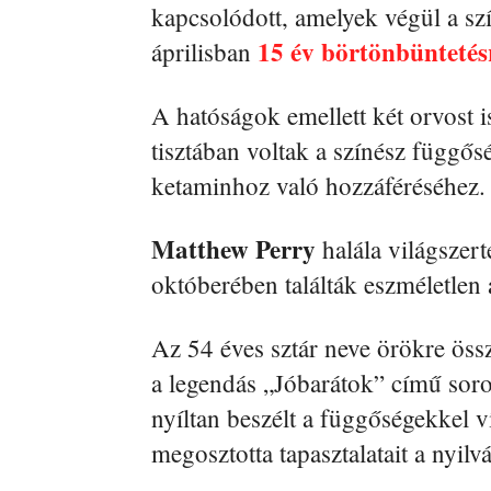
kapcsolódott, amelyek végül a sz
15 év börtönbüntetésr
áprilisban
A hatóságok emellett két orvost is
tisztában voltak a színész függős
ketaminhoz való hozzáféréséhez.
Matthew Perry
halála világszer
októberében találták eszméletlen
Az 54 éves sztár neve örökre öss
a legendás „Jóbarátok” című soroz
nyíltan beszélt a függőségekkel v
megosztotta tapasztalatait a nyilv