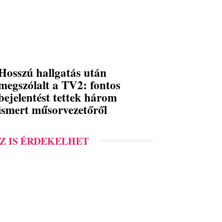
Hosszú hallgatás után
megszólalt a TV2: fontos
bejelentést tettek három
ismert műsorvezetőről
Z IS ÉRDEKELHET