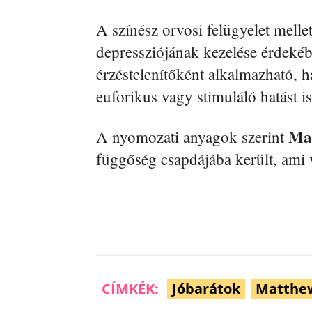
A színész orvosi felügyelet melle
depressziójának kezelése érdeké
érzéstelenítőként alkalmazható, 
euforikus vagy stimuláló hatást is
Ma
A nyomozati anyagok szerint
függőség csapdájába került, ami 
CÍMKÉK:
Jóbarátok
Matthew