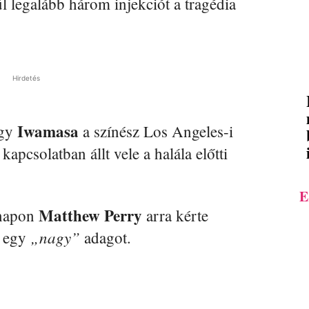
 legalább három injekciót a tragédia
Hirdetés
Iwamasa
ogy
a színész Los Angeles-i
kapcsolatban állt vele a halála előtti
E
Matthew Perry
 napon
arra kérte
„nagy”
i egy
adagot.