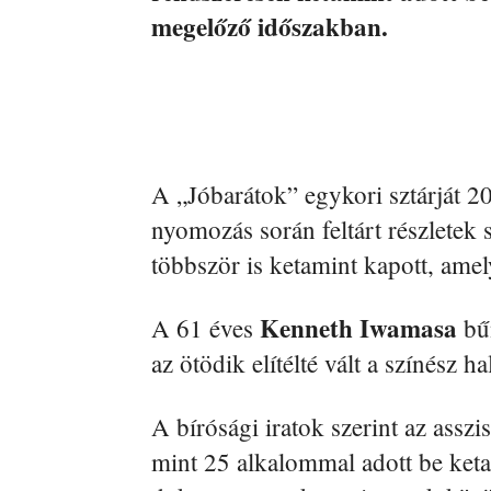
megelőző időszakban.
A „Jóbarátok” egykori sztárját 20
nyomozás során feltárt részletek
többször is ketamint kapott, amely
Kenneth Iwamasa
A 61 éves
bűn
az ötödik elítélté vált a színész h
A bírósági iratok szerint az assz
mint 25 alkalommal adott be ket