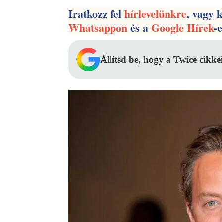
Iratkozz fel
hírlevelünkre
, vagy 
Whatsappon
és a
Google Hírek
-
Állítsd be, hogy a Twice cikke