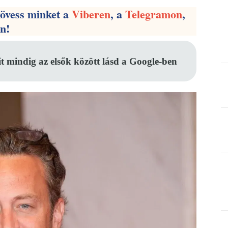
kövess minket a
Viberen
, a
Telegramon
,
en!
it mindig az elsők között lásd a Google-ben