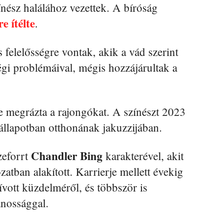
ínész halálához vezettek. A bíróság
e ítélte
.
 felelősségre vontak, akik a vád szerint
égi problémáival, mégis hozzájárultak a
te megrázta a rajongókat. A színészt 2023
 állapotban otthonának jakuzzijában.
Chandler Bing
zeforrt
karakterével, akit
atban alakított. Karrierje mellett évekig
ívott küzdelméről, és többször is
ánossággal.