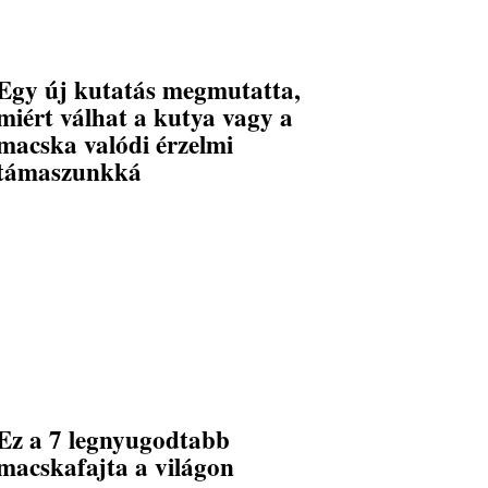
Egy új kutatás megmutatta,
miért válhat a kutya vagy a
macska valódi érzelmi
támaszunkká
Ez a 7 legnyugodtabb
macskafajta a világon