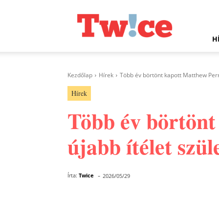
Twice.hu
H
Kezdőlap
Hírek
Több év börtönt kapott Matthew Perry 
Hírek
Több év börtönt
újabb ítélet szü
-
Írta:
Twice
2026/05/29
Facebook
Megosztás