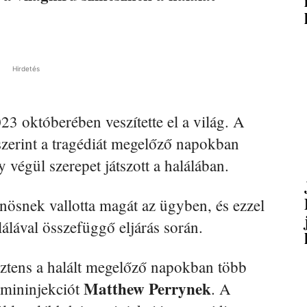
Hirdetés
23 októberében veszítette el a világ. A
 szerint a tragédiát megelőző napokban
 végül szerepet játszott a halálában.
ösnek vallotta magát az ügyben, és ezzel
alálával összefüggő eljárás során.
isztens a halált megelőző napokban több
Matthew Perrynek
amininjekciót
. A