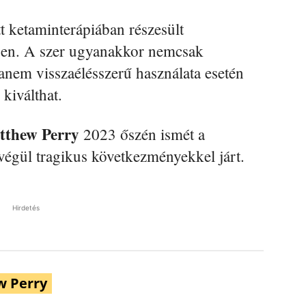
tt ketaminterápiában részesült
ben. A szer ugyanakkor nemcsak
hanem visszaélésszerű használata esetén
 kiválthat.
tthew Perry
2023 őszén ismét a
végül tragikus következményekkel járt.
Hirdetés
 Perry