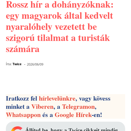
Rossz hír a dohányzóknak:
egy magyarok által kedvelt
nyaralóhely vezetett be
szigorú tilalmat a turisták
számára
-
Írta:
Twice
2026/06/09
Facebook
Pinterest
WhatsApp
Iratkozz fel
hírlevelünkre
, vagy kövess
minket a
Viberen
, a
Telegramon
,
Whatsappon
és a
Google Hírek
-en!
Állítsd be, hogy a Twice cikkeit mindig