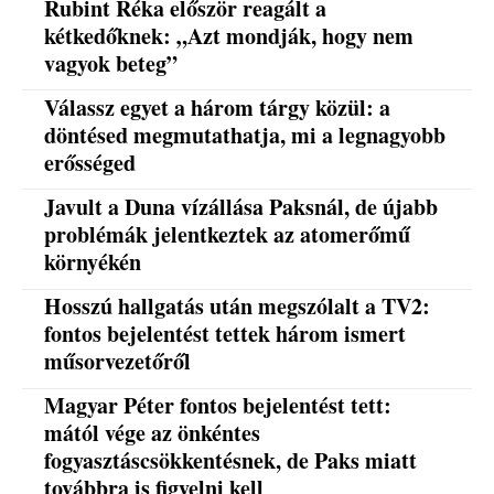
Rubint Réka először reagált a
kétkedőknek: „Azt mondják, hogy nem
vagyok beteg”
Válassz egyet a három tárgy közül: a
döntésed megmutathatja, mi a legnagyobb
erősséged
Javult a Duna vízállása Paksnál, de újabb
problémák jelentkeztek az atomerőmű
környékén
Hosszú hallgatás után megszólalt a TV2:
fontos bejelentést tettek három ismert
műsorvezetőről
Magyar Péter fontos bejelentést tett:
mától vége az önkéntes
fogyasztáscsökkentésnek, de Paks miatt
továbbra is figyelni kell