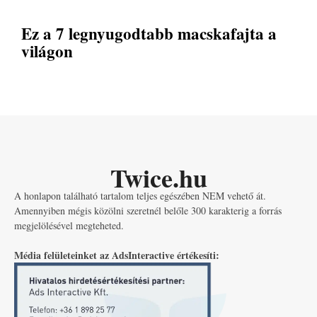
Ez a 7 legnyugodtabb macskafajta a
világon
Twice.hu
A honlapon található tartalom teljes egészében NEM vehető át.
Amennyiben mégis közölni szeretnél belőle 300 karakterig a forrás
megjelölésével megteheted.
Média felületeinket az AdsInteractive értékesíti: