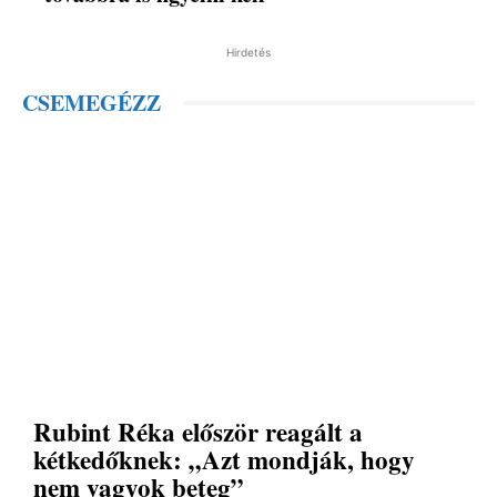
Hirdetés
CSEMEGÉZZ
Rubint Réka először reagált a
kétkedőknek: „Azt mondják, hogy
nem vagyok beteg”