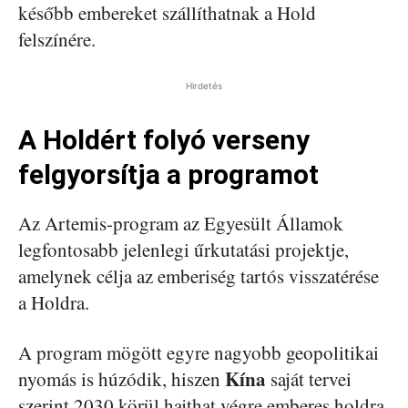
később embereket szállíthatnak a Hold
felszínére.
Hirdetés
A Holdért folyó verseny
felgyorsítja a programot
Az Artemis-program az Egyesült Államok
legfontosabb jelenlegi űrkutatási projektje,
amelynek célja az emberiség tartós visszatérése
a Holdra.
A program mögött egyre nagyobb geopolitikai
Kína
nyomás is húzódik, hiszen
saját tervei
szerint 2030 körül hajthat végre emberes holdra