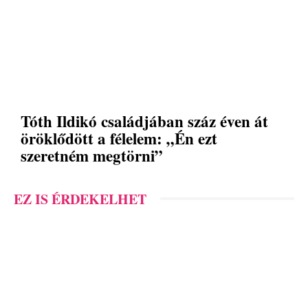
Tóth Ildikó családjában száz éven át
öröklődött a félelem: „Én ezt
szeretném megtörni”
EZ IS ÉRDEKELHET