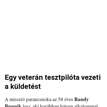
Egy veterán tesztpilóta vezeti
a küldetést
Randy
A misszió parancsnoka az 58 éves
Bresnik
lesz, aki korábban három alkalommal