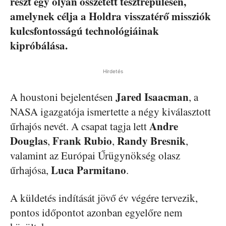
részt egy olyan összetett tesztrepülésen,
amelynek célja a Holdra visszatérő missziók
kulcsfontosságú technológiáinak
kipróbálása.
Hirdetés
Jared Isaacman
A houstoni bejelentésen
, a
NASA igazgatója ismertette a négy kiválasztott
Andre
űrhajós nevét. A csapat tagja lett
Douglas
Frank Rubio
Randy Bresnik
,
,
,
valamint az Európai Űrügynökség olasz
Luca Parmitano
űrhajósa,
.
A küldetés indítását jövő év végére tervezik,
pontos időpontot azonban egyelőre nem