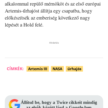
alkalommal repülő mérnököt és az első európai
Artemis-űrhajóst állítja egy csapatba, hogy
előkészítsék az emberiség következő nagy
lépését a Hold felé.
Hirdetés
CÍMKÉK:
Artemis III
NASA
űrhajós
Facebook
Pinterest
WhatsApp
Állítsd be, hogy a Twice cikkeit mindig
az elsők között lásd a Google-ben