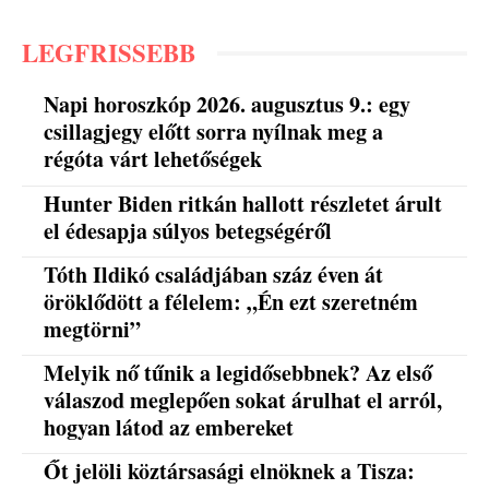
LEGFRISSEBB
Napi horoszkóp 2026. augusztus 9.: egy
csillagjegy előtt sorra nyílnak meg a
régóta várt lehetőségek
Hunter Biden ritkán hallott részletet árult
el édesapja súlyos betegségéről
Tóth Ildikó családjában száz éven át
öröklődött a félelem: „Én ezt szeretném
megtörni”
Melyik nő tűnik a legidősebbnek? Az első
válaszod meglepően sokat árulhat el arról,
hogyan látod az embereket
Őt jelöli köztársasági elnöknek a Tisza: