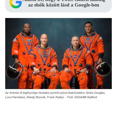
az elsők között lásd a Google-ben
Az Artemis III legénysége hivatalos portrén pózol (balról jobbra: Andre Douglas,
Luca Parmitano, Randy Bresnik, Frank Rubio). - Fotó: NASA/Bill Stafford