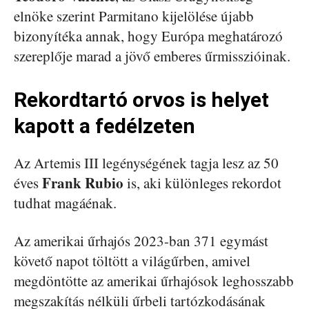
elnöke szerint Parmitano kijelölése újabb
bizonyítéka annak, hogy Európa meghatározó
szereplője marad a jövő emberes űrmisszióinak.
Rekordtartó orvos is helyet
kapott a fedélzeten
Az Artemis III legénységének tagja lesz az 50
Frank Rubio
éves
is, aki különleges rekordot
tudhat magáénak.
Az amerikai űrhajós 2023-ban 371 egymást
követő napot töltött a világűrben, amivel
megdöntötte az amerikai űrhajósok leghosszabb
megszakítás nélküli űrbeli tartózkodásának