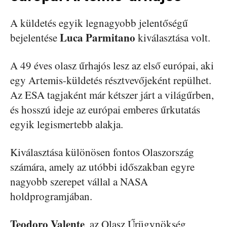
A küldetés egyik legnagyobb jelentőségű
Luca Parmitano
bejelentése
kiválasztása volt.
A 49 éves olasz űrhajós lesz az első európai, aki
egy Artemis-küldetés résztvevőjeként repülhet.
Az ESA tagjaként már kétszer járt a világűrben,
és hosszú ideje az európai emberes űrkutatás
egyik legismertebb alakja.
Kiválasztása különösen fontos Olaszország
számára, amely az utóbbi időszakban egyre
nagyobb szerepet vállal a NASA
holdprogramjában.
Teodoro Valente
, az Olasz Űrügynökség