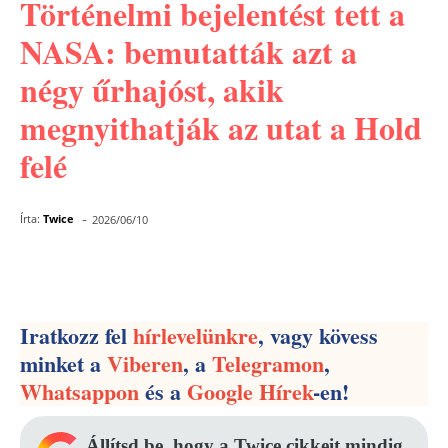
Történelmi bejelentést tett a
NASA: bemutatták azt a
négy űrhajóst, akik
megnyithatják az utat a Hold
felé
-
Írta:
Twice
2026/06/10
Facebook
Pinterest
WhatsApp
Iratkozz fel
hírlevelünkre
, vagy kövess
minket a
Viberen
, a
Telegramon
,
Whatsappon
és a
Google Hírek
-en!
Állítsd be, hogy a Twice cikkeit mindig