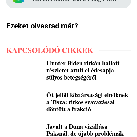
Ezeket olvastad már?
KAPCSOLÓDÓ CIKKEK
Hunter Biden ritkán hallott
részletet árult el édesapja
súlyos betegségéről
Őt jelöli köztársasági elnöknek
a Tisza: titkos szavazással
döntött a frakció
Javult a Duna vízállása
Paksnál, de újabb problémák