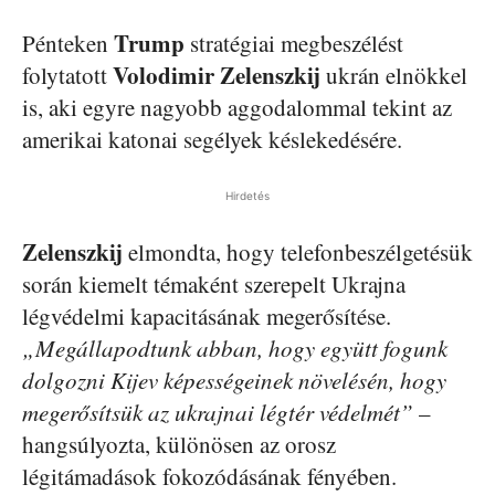
Trump
Pénteken
stratégiai megbeszélést
Volodimir Zelenszkij
folytatott
ukrán elnökkel
is, aki egyre nagyobb aggodalommal tekint az
amerikai katonai segélyek késlekedésére.
Hirdetés
Zelenszkij
elmondta, hogy telefonbeszélgetésük
során kiemelt témaként szerepelt Ukrajna
légvédelmi kapacitásának megerősítése.
„Megállapodtunk abban, hogy együtt fogunk
dolgozni Kijev képességeinek növelésén, hogy
megerősítsük az ukrajnai légtér védelmét”
–
hangsúlyozta, különösen az orosz
légitámadások fokozódásának fényében.