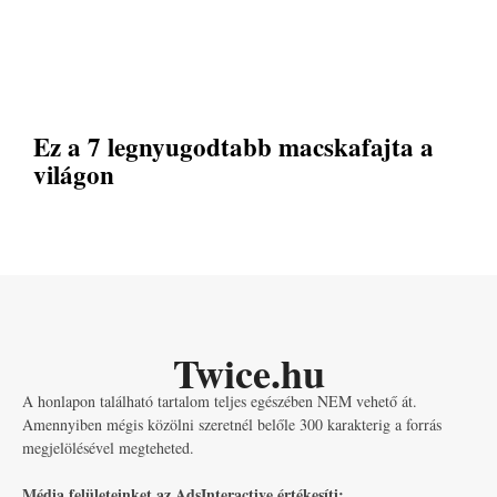
Ez a 7 legnyugodtabb macskafajta a
világon
Twice.hu
A honlapon található tartalom teljes egészében NEM vehető át.
Amennyiben mégis közölni szeretnél belőle 300 karakterig a forrás
megjelölésével megteheted.
Média felületeinket az AdsInteractive értékesíti: