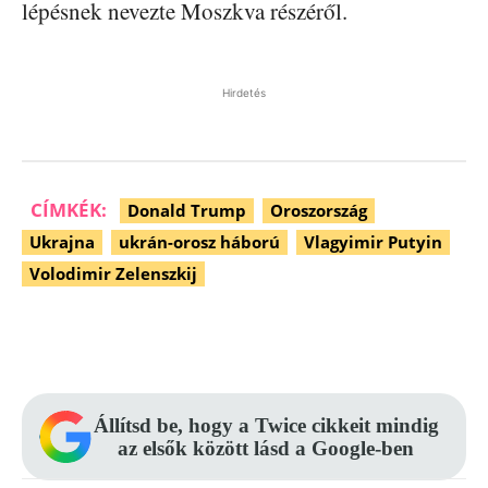
lépésnek nevezte Moszkva részéről.
Hirdetés
CÍMKÉK:
Donald Trump
Oroszország
Ukrajna
ukrán-orosz háború
Vlagyimir Putyin
Volodimir Zelenszkij
Facebook
Pinterest
WhatsApp
Állítsd be, hogy a Twice cikkeit mindig
az elsők között lásd a Google-ben