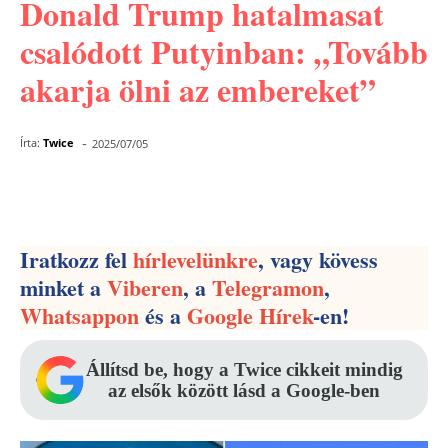
Donald Trump hatalmasat
csalódott Putyinban: „Tovább
akarja ölni az embereket”
-
Írta:
Twice
2025/07/05
Facebook
Pinterest
WhatsApp
Iratkozz fel
hírlevelünkre
, vagy kövess
minket a
Viberen
, a
Telegramon
,
Whatsappon
és a
Google Hírek
-en!
Állítsd be, hogy a Twice cikkeit mindig
az elsők között lásd a Google-ben