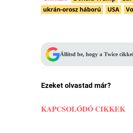
ukrán-orosz háború
USA
Vo
Facebook
Megosztás
Állítsd be, hogy a Twice cikke
Ezeket olvastad már?
KAPCSOLÓDÓ CIKKEK