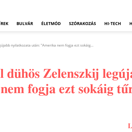
ÍREK
BULVÁR
ÉLETMÓD
SZÓRAKOZÁS
HI-TECH
újabb nyilatkozata után: "Amerika nem fogja ezt sokáig...
 dühös Zelenszkij legúj
nem fogja ezt sokáig tű
Pinterest
WhatsApp
Email