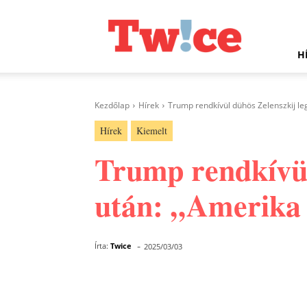
Twice.hu
H
Kezdőlap
Hírek
Trump rendkívül dühös Zelenszkij leg
Hírek
Kiemelt
Trump rendkívül
után: „Amerika 
-
Írta:
Twice
2025/03/03
Facebook
Megosztás