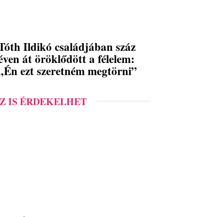
Tóth Ildikó családjában száz
éven át öröklődött a félelem:
„Én ezt szeretném megtörni”
Z IS ÉRDEKELHET