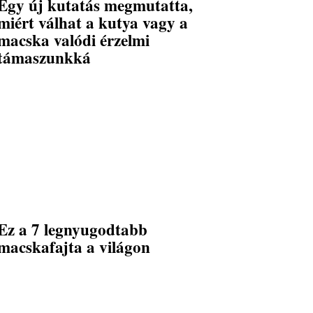
Egy új kutatás megmutatta,
miért válhat a kutya vagy a
macska valódi érzelmi
támaszunkká
Ez a 7 legnyugodtabb
macskafajta a világon