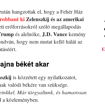
azután hangzottak el, hogy a Fehér Ház
 robbant ki
Zelenszkij és az amerikai
eti erőforrásokról szóló megállapodás
Trump
J.D. Vance
és alelnöke,
kemény
ndván, hogy nem mutat kellő hálát az
táséért.
E
rajna békét akar
szkij
is közzétett egy nyilatkozatot,
nak valódi békére van szüksége.
einkkel. Már tárgyaltunk, és hamarosan
l a közleményben.