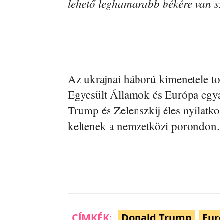
lehető leghamarabb békére van 
Az ukrajnai háború kimenetele to
Egyesült Államok és Európa egyar
Trump és Zelenszkij éles nyilatko
keltenek a nemzetközi porondon.
CÍMKÉK:
Donald Trump
Eur