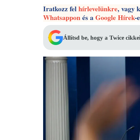
Iratkozz fel
hírlevelünkre
, vagy 
Whatsappon
és a
Google Hírek
-
Állítsd be, hogy a Twice cikke