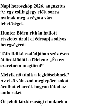
Napi horoszkóp 2026. augusztus
9.: egy csillagjegy előtt sorra
nyílnak meg a régóta várt
lehetőségek
Hunter Biden ritkán hallott
részletet árult el édesapja súlyos
betegségéről
Tóth Ildikó családjában száz éven
át öröklődött a félelem: „Én ezt
szeretném megtörni”
Melyik nő tűnik a legidősebbnek?
Az első válaszod meglepően sokat
árulhat el arról, hogyan látod az
embereket
Őt jelöli köztársasági elnöknek a