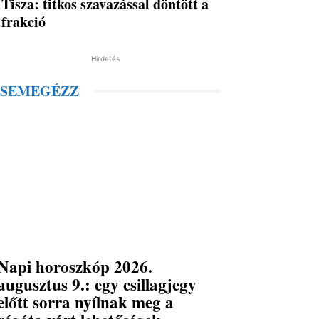
Tisza: titkos szavazással döntött a
frakció
Hirdetés
SEMEGÉZZ
Napi horoszkóp 2026.
augusztus 9.: egy csillagjegy
előtt sorra nyílnak meg a