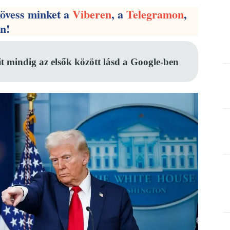
kövess minket a
Viberen
, a
Telegramon
,
en!
it mindig az elsők között lásd a Google-ben