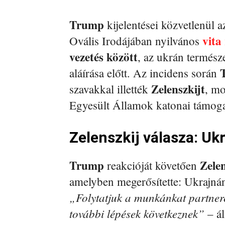
Trump
kijelentései közvetlenül 
vita
Ovális Irodájában nyilvános
vezetés között
, az ukrán termész
aláírása előtt. Az incidens során
Zelenszkijt
szavakkal illették
, mo
Egyesült Államok katonai támoga
Zelenszkij válasza: Uk
Trump
Zelen
reakcióját követően
amelyben megerősítette: Ukrajná
„Folytatjuk a munkánkat partner
további lépések következnek”
– ál