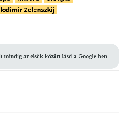
lodimir Zelenszkij
Pinterest
WhatsApp
Email
it mindig az elsők között lásd a Google-ben