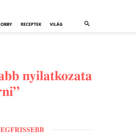
HOBBY
RECEPTEK
VILÁG
abb nyilatkozata
rni”
LEGFRISSEBB