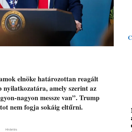
C
amok elnöke határozottan reagált
b nyilatkozatára, amely szerint az
nagyon-nagyon messze van”. Trump
tot nem fogja sokáig eltűrni.
Hirdetés