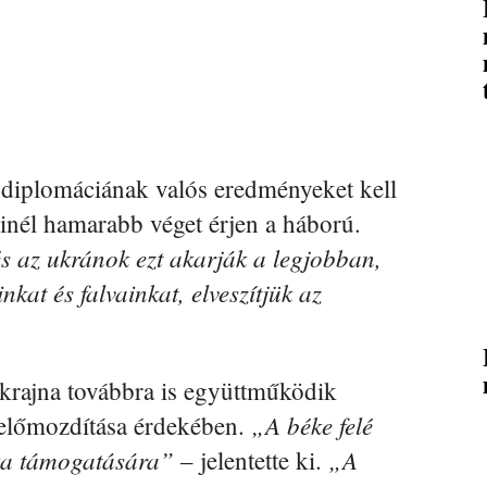
 diplomáciának valós eredményeket kell
nél hamarabb véget érjen a háború.
s az ukránok ezt akarják a legjobban,
kat és falvainkat, elveszítjük az
rajna továbbra is együttműködik
„A béke felé
 előmozdítása érdekében.
ika támogatására”
„A
– jelentette ki.