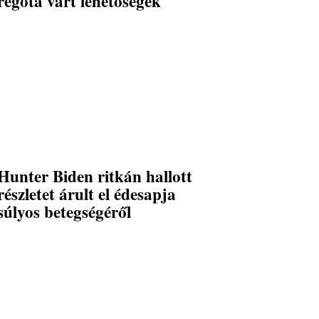
régóta várt lehetőségek
Hunter Biden ritkán hallott
részletet árult el édesapja
súlyos betegségéről