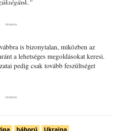
szükségünk.”
Hirdetés
vábbra is bizonytalan, miközben az
ánt a lehetséges megoldásokat keresi.
zatai pedig csak tovább feszültséget
Hirdetés
ópa
háború
Ukrajna