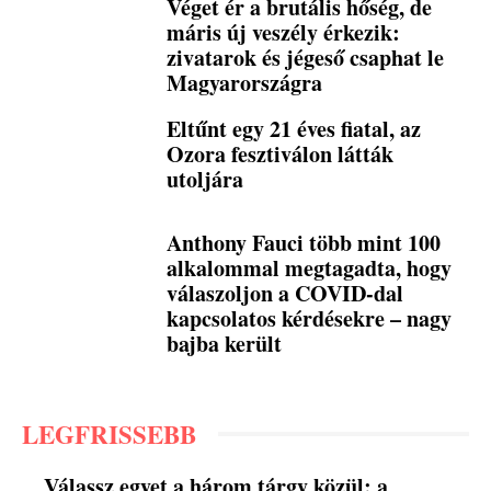
Véget ér a brutális hőség, de
máris új veszély érkezik:
zivatarok és jégeső csaphat le
Magyarországra
Eltűnt egy 21 éves fiatal, az
Ozora fesztiválon látták
utoljára
Anthony Fauci több mint 100
alkalommal megtagadta, hogy
válaszoljon a COVID-dal
kapcsolatos kérdésekre – nagy
bajba került
LEGFRISSEBB
Válassz egyet a három tárgy közül: a