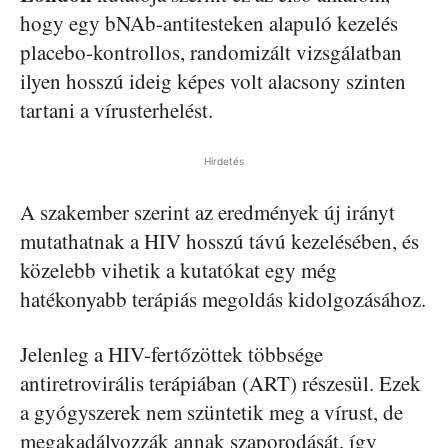
hogy egy bNAb-antitesteken alapuló kezelés
placebo-kontrollos, randomizált vizsgálatban
ilyen hosszú ideig képes volt alacsony szinten
tartani a vírusterhelést.
Hirdetés
A szakember szerint az eredmények új irányt
mutathatnak a HIV hosszú távú kezelésében, és
közelebb vihetik a kutatókat egy még
hatékonyabb terápiás megoldás kidolgozásához.
Jelenleg a HIV-fertőzöttek többsége
antiretrovirális terápiában (ART) részesül. Ezek
a gyógyszerek nem szüntetik meg a vírust, de
megakadályozzák annak szaporodását, így