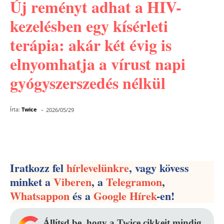
Új reményt adhat a HIV-
kezelésben egy kísérleti
terápia: akár két évig is
elnyomhatja a vírust napi
gyógyszerszedés nélkül
-
Írta:
Twice
2026/05/29
Facebook
Pinterest
WhatsApp
Iratkozz fel
hírlevelünkre
, vagy kövess
minket a
Viberen
, a
Telegramon
,
Whatsappon
és a
Google Hírek
-en!
Állítsd be, hogy a Twice cikkeit mindig